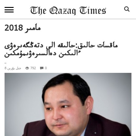
2018 مامىر
ماقسات حالىق:حالىقە الى دتەڭگەىرەۋى
ءالىكىن دەالسىرەۋىمۇمكىن
..
0
792
8 جىل بۇرىن