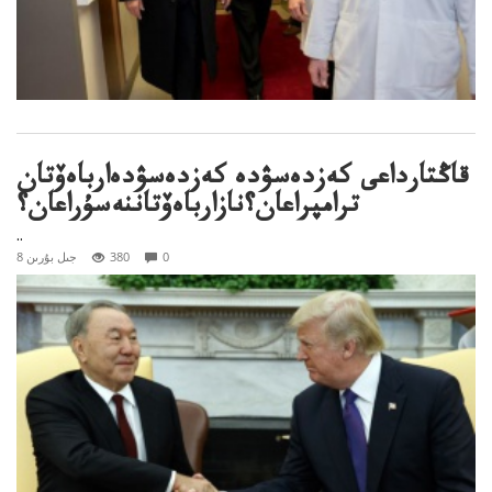
قاڭتارداعى كەزدەسۋدە كەزدەسۋدەارباەۆتان
ترامپراعان؟نازارباەۆتاننەسۇراعان؟
..
0
380
8 جىل بۇرىن