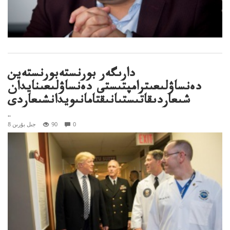
دارىگەر بورنستەبورنستەين
دەنساۋلىعىترامپتىستى دەنساۋلىعىنايدان
شىعاردىقاتىستىانىقتامانىويدانشىعاردى
..
0
90
8 جىل بۇرىن