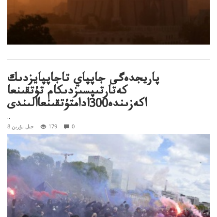
پاريجدەگى جاپپاي تاجاپپايزدىك
كەتارتىپسىزدىكام تۇتقىنعا
اكەزىندە300ادامتۇتقىنعاالىندى
..
0
179
8 جىل بۇرىن