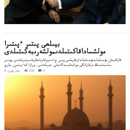
بيىلعى پىتىر ءپىتىرا
مولشساداقاكىتىلدىمولشەرىبەكىتىلدى
قازاقستان مۇسىلماندمۇسىلماندارىقارماسى وسى جءدىنيرامازباسقارماسىبەرىلەتىن پوسىر
ساجىلىنىڭ ەرامازانگى مولشەايىنداكىتتى. بەرىلەتىن، ورازا كەءپىتىرن جاري..
0
236
8 جىل بۇرىن