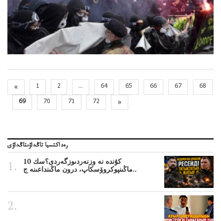
«
1
2
...
64
65
66
67
68
69
70
71
72
»
رەداكتسيا تاڭداۋىتاڭداۋى
10 كۇندە نە وزنەردىوزگەردى؟سك
ماڭىنپوكروۆسكاپ، درون ماڭىنداعىنە ج..