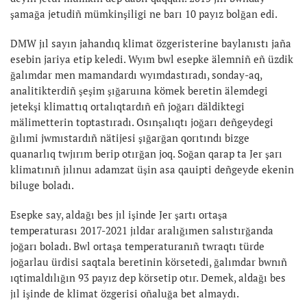
şamağa jetudiñ mümkinşiligi ne barı 10 payız bolğan edi.
DMW jıl sayın jahandıq klimat özgeristerine baylanıstı jaña
esebin jariya etip keledi. Wyım bwl esepke älemniñ eñ üzdik
ğalımdar men mamandardı wyımdastıradı, sonday-aq,
analitikterdiñ şeşim şığaruına kömek beretin älemdegi
jetekşi klimattıq ortalıqtardıñ eñ joğarı däldiktegi
mälimetterin toptastıradı. Osınşalıqtı joğarı deñgeydegi
ğılımi jwmıstardıñ nätijesi şığarğan qorıtındı bizge
quanarlıq twjırım berip otırğan joq. Soğan qarap ta Jer şarı
klimatınıñ jılınuı adamzat üşin asa qauipti deñgeyde ekenin
biluge boladı.
Esepke say, aldağı bes jıl işinde Jer şartı ortaşa
temperaturası 2017-2021 jıldar aralığımen salıstırğanda
joğarı boladı. Bwl ortaşa temperaturanıñ twraqtı türde
joğarlau ürdisi saqtala beretinin körsetedi, ğalımdar bwnıñ
ıqtimaldılığın 93 payız dep körsetip otır. Demek, aldağı bes
jıl işinde de klimat özgerisi oñaluğa bet almaydı.