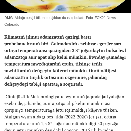
DMW: Aldağı bes jıl ötken bes jıldan da ıstıq boladı. Foto: FOX21 News
Colorado
Klimattıñ jılınuı adamzattıñ qazirgi bastı
probelamalırınıñ biri. Ğalımdardıñ esebinşe eger Jer şarı
ortaşa temperaturası qazirgiden 2 S° joğarılaytın bolsa bwl
adamzatqa auır apat alıp kelui mümkin. Bwnday şamadağı
temperatura mwzdıqtardıñ eruin, tiisinşe teñiz-
mwhittardıñ deñgeyin köterui mümkin. Onıñ nätijesi
adamzattıñ tirşilik ortasınıñ özgeruine, jahandıq
deñgeydegi tabiği apattarğa soqtıradı.
Düniejüzilik Meteorologiyalıq wyımınıñ jaqında jariyalağan
esebinde, jahandıq auır apatqa alıp kelui mümkin osı
qorqınıştı temperaturağa jetu ıqtimaldığı küşeye tüsken.
Atalğan wyım aldağı bes jılda (2022-2026) Jer şarı ortaşa
temperaturasınıñ 1,5 S° joğarlau mümkindigi 50 payızğa
deyin jetui mümkin dep dabıl qaqqan. 2015 jılı bwnday