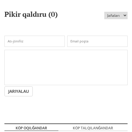
Pikir qaldıru (
0
)
JARIYALAU
KÖP OQILĞANDAR
KÖP TALQILANĞANDAR