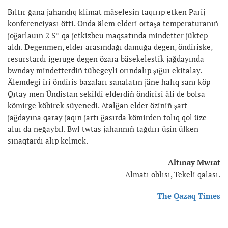
Bıltır ğana jahandıq klimat mäselesin taqırıp etken Parij
konferenciyası ötti. Onda älem elderi ortaşa temperaturanıñ
joğarlauın 2 S°-qa jetkizbeu maqsatında mindetter jüktep
aldı. Degenmen, elder arasındağı damuğa degen, öndiriske,
resurstardı igeruge degen özara bäsekelestik jağdayında
bwnday mindetterdiñ tübegeyli orındalıp şığuı ekitalay.
Älemdegi iri öndiris bazaları sanalatın jäne halıq sanı köp
Qıtay men Ündistan sekildi elderdiñ öndirisi äli de bolsa
kömirge köbirek süyenedi. Atalğan elder öziniñ şart-
jağdayına qaray jaqın jartı ğasırda kömirden tolıq qol üze
aluı da neğaybıl. Bwl twtas jahannıñ tağdırı üşin ülken
sınaqtardı alıp kelmek.
Altınay Mwrat
Almatı oblısı, Tekeli qalası.
The Qazaq Times