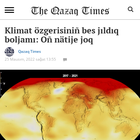
Klimat özgerisiniñ bes jıldıq
boljamı: Oñ nätije joq
Qazaq Times
25 Mausım, 2022 sağat 13:55