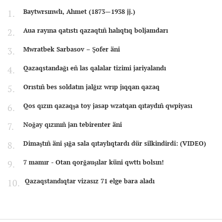
Baytwrsınwlı, Ahmet (1873—1938 jj.)
Aua rayına qatıstı qazaqtıñ halıqtıq boljamdarı
Mwratbek Sarbasov – Şofer äni
Qazaqstandağı eñ las qalalar tizimi jariyalandı
Orıstıñ bes soldatın jalğız wrıp jıqqan qazaq
Qos qızın qazaqşa toy jasap wzatqan qıtaydıñ qwpiyası
Noğay qızınıñ jan tebirenter äni
Dimaştıñ äni şığa sala qıtaylıqtardı dür silkindirdi: (VIDEO)
7 mamır - Otan qorğauşılar küni qwttı bolsın!
Qazaqstandıqtar vizasız 71 elge bara aladı