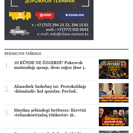
REDAKCIYA TAÑDAUI
10 KÜNDE NE ÖZGERDİ? Pokrovsk
mañındağı qasap, dron soğısı jäne j..
Almasbek Sadırbay isi: Protokoldağı
«kümändi» kol qoyular, Pavlod..
Maydan şebindegi betbwrıs: Kievtiñ
«tehnokratiyalıq töñkerisi» jä..