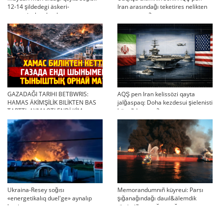
12-14 şildedegi äskeri-
Iran arasındağı teketires nelikten
strategiyalıq ahual
qayta uşıqtı?
GAZADAĞI TARIHI BETBWRIS:
AQŞ pen Iran kelissözi qayta
HAMAS ÄKİMŞİLİK BILİKTEN BAS
jalğaspaq: Doha kezdesui şielenisti
TARTTI. AYMAQTI ENDİ KİM
bäseñdete me?
BASQARADI?
Ukraina-Resey soğısı
Memorandumnıñ küyreui: Parsı
«energetikalıq duel'ge» aynalıp
şığanağındağı dauıl&älemdik
ketti
tärtiptiñ sın sağatı soğıp twr