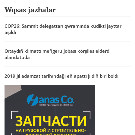
Wqsas jazbalar
COP26: Sammit delegattarı qwramında küdikti jayttar
aşıldı
Qıtaydıñ klimattı meñgeru jobası körşiles elderdi
alañdatuda
2019 jıl adamzat tarihındağı eñ apattı jıldıñ biri boldı