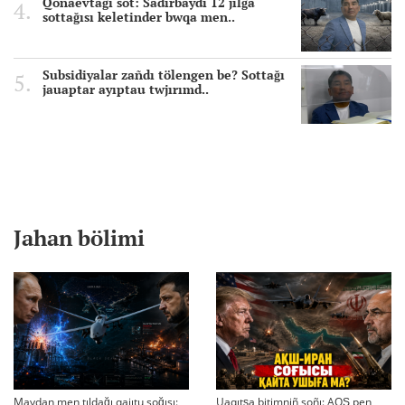
Qonaevtağı sot: Sadırbaydı 12 jılğa
sottağısı keletinder bwqa men..
Subsidiyalar zañdı tölengen be? Sottağı
jauaptar ayıptau twjırımd..
Jahan bölimi
Maydan men tıldağı qajıtu soğısı:
Uaqıtşa bitimniñ soñı: AQŞ pen