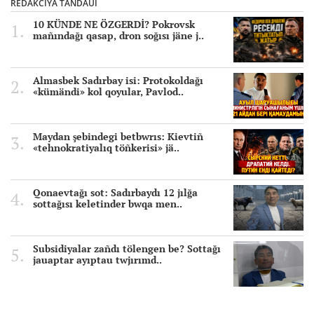
REDAKCIYA TAÑDAUI
10 KÜNDE NE ÖZGERDİ? Pokrovsk
mañındağı qasap, dron soğısı jäne j..
Almasbek Sadırbay isi: Protokoldağı
«kümändi» kol qoyular, Pavlod..
Maydan şebindegi betbwrıs: Kievtiñ
«tehnokratiyalıq töñkerisi» jä..
Qonaevtağı sot: Sadırbaydı 12 jılğa
sottağısı keletinder bwqa men..
Subsidiyalar zañdı tölengen be? Sottağı
jauaptar ayıptau twjırımd..