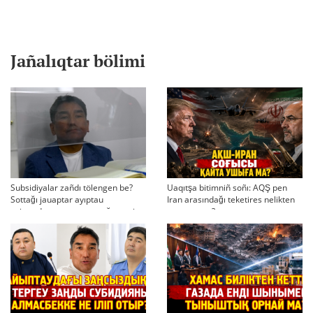
Jañalıqtar bölimi
Subsidiyalar zañdı tölengen be?
Uaqıtşa bitimniñ soñı: AQŞ pen
Sottağı jauaptar ayıptau
Iran arasındağı teketires nelikten
twjırımdarın qayta qarauğa negiz
qayta uşıqtı?
bola ala ma?