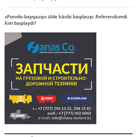
«Psevdo-bayqauşı» älde käsibi baqılauşı: Referendumdı
kim baqılaydı?