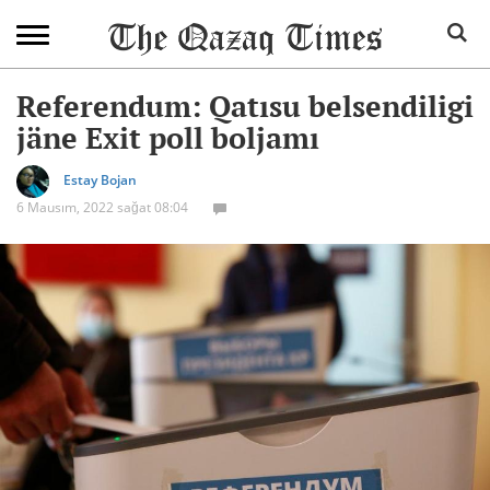
Referendum: Qatısu belsendiligi
jäne Exit poll boljamı
Estay Bojan
6 Mausım, 2022 sağat 08:04