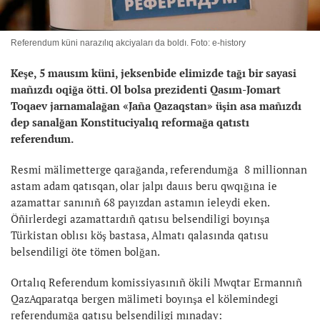
Referendum küni narazılıq akciyaları da boldı. Foto: e-history
Keşe, 5 mausım küni, jeksenbide elimizde tağı bir sayasi
mañızdı oqiğa ötti. Ol bolsa prezidenti Qasım-Jomart
Toqaev jarnamalağan «Jaña Qazaqstan» üşin asa mañızdı
dep sanalğan Konstituciyalıq reformağa qatıstı
referendum.
Resmi mälimetterge qarağanda, referendumğa 8 millionnan
astam adam qatısqan, olar jalpı dauıs beru qwqığına ie
azamattar sanınıñ 68 payızdan astamın ieleydi eken.
Öñirlerdegi azamattardıñ qatısu belsendiligi boyınşa
Türkistan oblısı köş bastasa, Almatı qalasında qatısu
belsendiligi öte tömen bolğan.
Ortalıq Referendum komissiyasınıñ ökili Mwqtar Ermannıñ
QazAqparatqa bergen mälimeti boyınşa el kölemindegi
referendumğa qatısu belsendiligi mınaday: