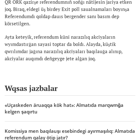
QR ORK qazirşe referendumnıñ soñğı nätijesin jariya etken
joq. Biraq, eldegi üş birdey Exit poll saualnamaları boyınşa
Referendumdı qoldap dauıs bergender sanı basım dep
körsetilgen.
Ayta keteyik, referendum küni narazılıq akciyaların
wyımdastırğan sayasi toptar da boldı. Alayda, küştik
qwrılımdar jağına narazılıq akciyaları baqılauğa alınıp,
akciyalar auqımdı deñgeyge jete alğan joq.
Wqsas jazbalar
«Uçaskeden äruaqqa kök hat»: Almatıda marqwmğa
kelgen şaqırtu
Komissiya men baqılauşı esebindegi ayırmaşılıq: Almatıda
referendum qalay ötip jatır?