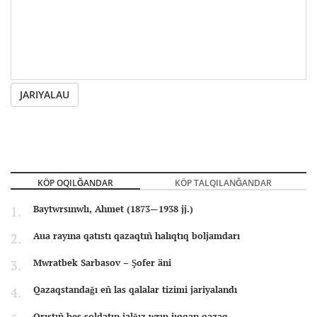
JARIYALAU
KÖP OQILĞANDAR
KÖP TALQILANĞANDAR
Baytwrsınwlı, Ahmet (1873—1938 jj.)
Aua rayına qatıstı qazaqtıñ halıqtıq boljamdarı
Mwratbek Sarbasov – Şofer äni
Qazaqstandağı eñ las qalalar tizimi jariyalandı
Orıstıñ bes soldatın jalğız wrıp jıqqan qazaq