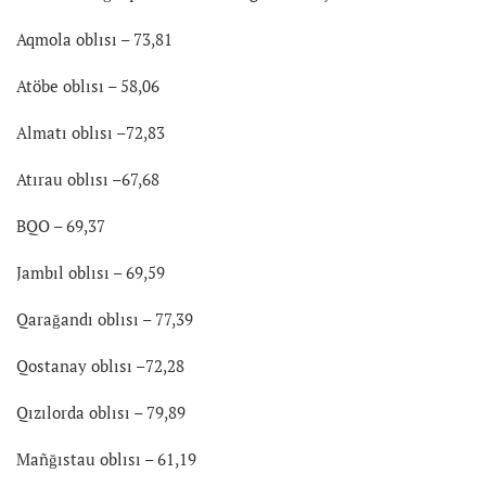
Aqmola oblısı – 73,81
Atöbe oblısı – 58,06
Almatı oblısı –72,83
Atırau oblısı –67,68
BQO – 69,37
Jambıl oblısı – 69,59
Qarağandı oblısı – 77,39
Qostanay oblısı –72,28
Qızılorda oblısı – 79,89
Mañğıstau oblısı – 61,19