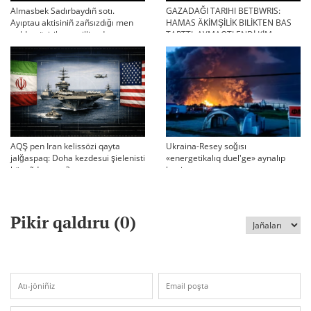
Almasbek Sadırbaydıñ sotı.
GAZADAĞI TARIHI BETBWRIS:
Ayıptau aktisiniñ zañsızdığı men
HAMAS ÄKİMŞİLİK BILİKTEN BAS
qoldan ösirilgen milliondar
TARTTI. AYMAQTI ENDİ KİM
BASQARADI?
AQŞ pen Iran kelissözi qayta
Ukraina-Resey soğısı
jalğaspaq: Doha kezdesui şielenisti
«energetikalıq duel'ge» aynalıp
bäseñdete me?
ketti
Pikir qaldıru (
0
)