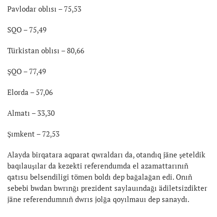
Pavlodar oblısı – 75,53
SQO – 75,49
Türkistan oblısı – 80,66
ŞQO – 77,49
Elorda – 57,06
Almatı – 33,30
Şımkent – 72,53
Alayda birqatara aqparat qwraldarı da, otandıq jäne şeteldik
baqılauşılar da kezekti referendumda el azamattarınıñ
qatısu belsendiligi tömen boldı dep bağalağan edi. Onıñ
sebebi bwdan bwrınğı prezident saylauındağı ädiletsizdikter
jäne referendumnıñ dwrıs jolğa qoyılmauı dep sanaydı.