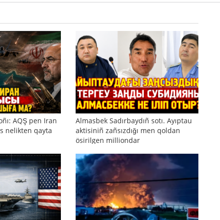
oñı: AQŞ pen Iran
Almasbek Sadırbaydıñ sotı. Ayıptau
s nelikten qayta
aktisiniñ zañsızdığı men qoldan
ösirilgen milliondar