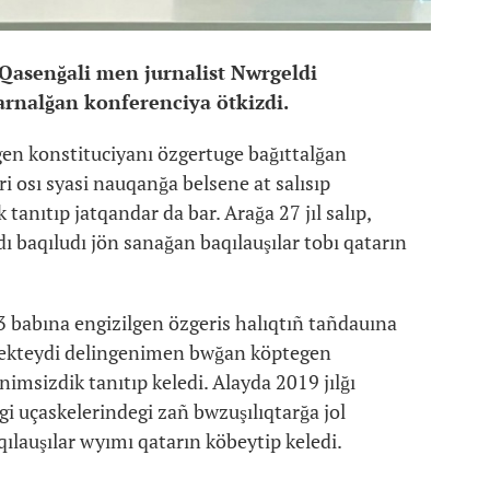
 Qasenğali men jurnalist Nwrgeldi
 arnalğan konferenciya ötkizdi.
gen konstituciyanı özgertuge bağıttalğan
 osı syasi nauqanğa belsene at salısıp
anıtıp jatqandar da bar. Arağa 27 jıl salıp,
ı baqıludı jön sanağan baqılauşılar tobı qatarın
.
 babına engizilgen özgeris halıqtıñ tañdauına
n şekteydi delingenimen bwğan köptegen
imsizdik tanıtıp keledi. Alayda 2019 jılğı
i uçaskelerindegi zañ bwzuşılıqtarğa jol
lauşılar wyımı qatarın köbeytip keledi.