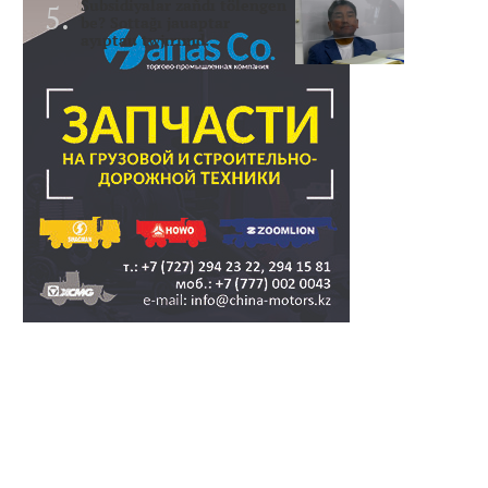
Subsidiyalar zañdı tölengen
be? Sottağı jauaptar
ayıptau twjırımd..