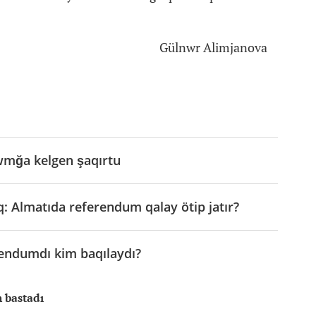
Gülnwr Alimjanova
wmğa kelgen şaqırtu
: Almatıda referendum qalay ötip jatır?
rendumdı kim baqılaydı?
n bastadı