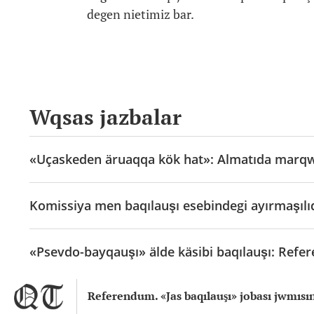
degen nietimiz bar.
Wqsas jazbalar
«Uçaskeden äruaqqa kök hat»: Almatıda marq
Komissiya men baqılauşı esebindegi ayırmaşılıq
«Psevdo-bayqauşı» älde käsibi baqılauşı: Refe
Referendum. «Jas baqılauşı» jobası jwmısı