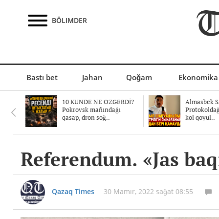
BÖLIMDER
Bastı bet
Jahan
Qoğam
Ekonomika
10 KÜNDE NE ÖZGERDİ?
Almasbek Sa
Pokrovsk mañındağı
Protokolda
qasap, dron soğ..
kol qoyul..
Referendum. «Jas baqı
Qazaq Times
30 Mamır, 2022 sağat 08:55