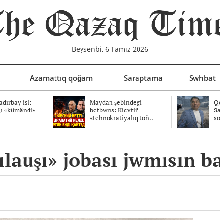
Beysenbi, 6 Tamız 2026
Azamattıq qoğam
Saraptama
Swhbat
dırbay isi:
Maydan şebindegi
Qo
ğı «kümändi»
betbwrıs: Kievtiñ
Sa
«tehnokratiyalıq töñ..
so
lauşı» jobası jwmısın b