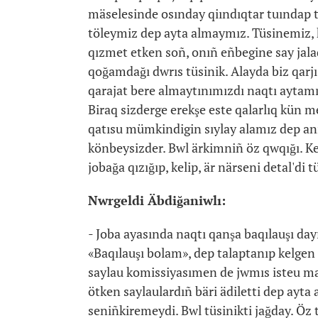
mäselesinde osınday qiındıqtar tuındap t
töleymiz dep ayta almaymız. Tüsinemiz, k
qızmet etken soñ, onıñ eñbegine say jalaq
qoğamdağı dwrıs tüsinik. Alayda biz qarj
qarajat bere almaytınımızdı naqtı aytam
Biraq sizderge erekşe este qalarlıq kün
qatısu mümkindigin sıylay alamız dep anı
könbeysizder. Bwl ärkimniñ öz qwqığı. Kel
jobağa qızığıp, kelip, är närseni detal'di
Nwrgeldi Äbdiğaniwlı:
- Joba ayasında naqtı qanşa baqılauşı day
«Baqılauşı bolam», dep talaptanıp kelgen 
saylau komissiyasımen de jwmıs isteu mañ
ötken saylaulardıñ bäri ädiletti dep ayt
seniñkiremeydi. Bwl tüsinikti jağday. Öz 