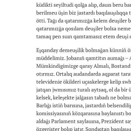
küdikti seyiltudi qolğa alıp, dauıs beru b
berilmeu üşin biz jastardı baqılauşılıqqa 
ötti. Tağı da qatarımızğa kelem deuşiler
qatarımızğa qosılam deuşiler bolsa nemes
tamaq pen suın qamtamasız etem deuşi de
Eşqanday demeuşilik bolmağan künniñ özi
müddelimiz. Jobanıñ qamtitın aumağı – Al
Mümkindigimizge qaray Almalı, Bostandı
otırmız. Ortalıq audandarda aqparat taratu
televidenie ökilderi uçaskelerge kelip swh
jatqan jwmısımız turalı aytsaq, ol da bir ü
kelsek, keleşekte jalğasın tabadı ne bolm
Barlığı istiñ barısına, jastardıñ belsendil
komissiyasınıñ közqarasına baylanıstı bo
aldağı Parlament saylauına, Prezident sa
özgerister bolıp jatır. Sondıqtan baqılauş