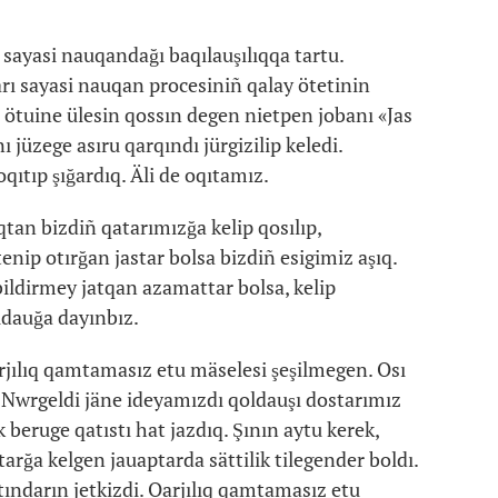
 sayasi nauqandağı baqılauşılıqqa tartu.
rı sayasi nauqan procesiniñ qalay ötetinin
 ötuine ülesin qossın degen nietpen jobanı «Jas
 jüzege asıru qarqındı jürgizilip keledi.
qıtıp şığardıq. Äli de oqıtamız.
tan bizdiñ qatarımızğa kelip qosılıp,
tenip otırğan jastar bolsa bizdiñ esigimiz aşıq.
ildirmey jatqan azamattar bolsa, kelip
ldauğa dayınbız.
arjılıq qamtamasız etu mäselesi şeşilmegen. Osı
 Nwrgeldi jäne ideyamızdı qoldauşı dostarımız
beruge qatıstı hat jazdıq. Şının aytu kerek,
arğa kelgen jauaptarda sättilik tilegender boldı.
tındarın jetkizdi. Qarjılıq qamtamasız etu