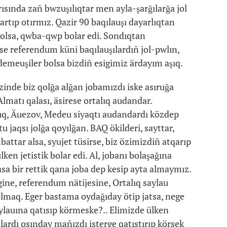
arısında zañ bwzuşılıqtar men ayla-şarğılarğa jol
tartıp otırmız. Qazir 90 baqılauşı dayarlıqtan
 bolsa, qwba-qwp bolar edi. Sondıqtan
e referendum küni baqılauşılardıñ jol-pwlın,
meuşiler bolsa bizdiñ esigimiz ärdayım aşıq.
nde biz qolğa alğan jobamızdı iske asıruğa
matı qalası, äsirese ortalıq audandar.
q, Äuezov, Medeu siyaqtı audandardı közdep
 jaqsı jolğa qoyılğan. BAQ ökilderi, sayttar,
battar alsa, syujet tüsirse, biz özimizdiñ atqarıp
lken jetistik bolar edi. Al, jobanı bolaşağına
asa bir rettik qana joba dep kesip ayta almaymız.
igine, referendum nätijesine, Ortalıq saylau
lmaq. Eger bastama oydağıday ötip jatsa, nege
ylauına qatısıp körmeske?.. Elimizde ülken
ılardı osınday mañızdı isterge qatıstırıp körsek