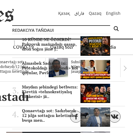
Қазақ
قازاق
Qazaq
English
REDAKCIYA TAÑDAUI
10 KÜNDE NE ÖZGERDİ?
Pokrovsk mañındağı qasap,
COVID-19
Qazaq sözi
Mul'timedia
dron soğısı jäne j..
naevtağı sot:
Subsidiyalar zañdı
Almasbek Sadırbay isi:
dırbaydı 12 jılğa
tölengen be? Sottağı
Protokoldağı «kümändi» kol
ttağısı keletinde..
jauaptar ayıpta..
qoyular, Pavlod..
Maydan şebindegi betbwrıs:
astadı
Kievtiñ «tehnokratiyalıq
töñkerisi» jä..
Qonaevtağı sot: Sadırbaydı
12 jılğa sottağısı keletinder
bwqa men..