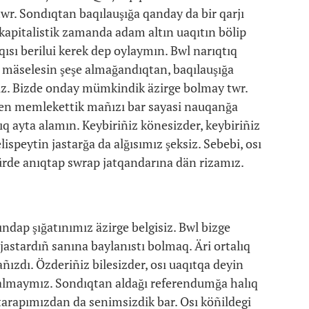
wr. Sondıqtan baqılauşığa qanday da bir qarjı
apitalistik zamanda adam altın uaqıtın bölip
ısı berilui kerek dep oylaymın. Bwl narıqtıq
ı mäselesin şeşe almağandıqtan, baqılauşığa
ız. Bizde onday mümkindik äzirge bolmay twr.
 men memlekettik mañızı bar sayasi nauqanğa
q ayta alamın. Keybiriñiz könesizder, keybiriñiz
ispeytin jastarğa da alğısımız şeksiz. Sebebi, osı
 türde anıqtap swrap jatqandarına dän rizamız.
ındap şığatınımız äzirge belgisiz. Bwl bizge
jastardıñ sanına baylanıstı bolmaq. Äri ortalıq
ızdı. Özderiñiz bilesizder, osı uaqıtqa deyin
a almaymız. Sondıqtan aldağı referendumğa halıq
tarapımızdan da senimsizdik bar. Osı köñildegi