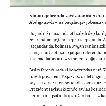
Almatı qalasında sayasatanuşı Ashat
Äbdiğaniwlı «Jas baqılauşı» jobasına
Büginde 5 mausımda ötkiziledi dep kütil
referendum qoğamda qızu talqılanuda. Äri
jatqandar da, bolmasa bwğan senimsizdik t
ekinşi märte ötkizilip jatqan referendumd
«Jas baqılauşı» attı wyımmen tolığıp jatır
Bwl referendumda el koncitutciyasınıñ 33
tüsedi prezident Toqaev öz ökilettiligi
sayasatkerler men belsendi azamattar sen
Prezident saylauı kezinde saylau kezindeg
bermeu maqsatında qwrılğan täuelsiz baqı