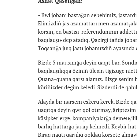
Ashat Qasenğali:
- Bwl jobanı bastağan sebebimiz, jastardı
Elimizdiñ jas azamattarı men azamatşala
körsin, eñ bastısı-referendumnıñ ädiletti
baqılauşı» dep atadıq. Qazirgi tañda jobanı
Toqsanğa juıq jastı jobamızdıñ ayasında o
Bizde 5 mausımğa deyin uaqıt bar. Sondıq
baqılauşılıqqa öziniñ ülesin tigizuge niet
Quana-quana qarsı alamız. Bizge senim b
köriñizder degim keledi. Sizderdi de qabı
Alayda bir närseni eskeru kerek. Bizde q
uaqıtqa deyin qwr qol otırmay, äriptesim
käsipkerlerge, kompaniyalarğa demeuşilik 
barlıq hattarğa jauap kelmedi. Keybir hatt
Biraq naqtı qarjılıq qoldau körsete almay