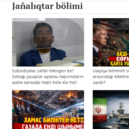
Jañalıqtar bölimi
Subsidiyalar zañdı tölengen be?
Uaqıtşa bitimniñ s
Sottağı jauaptar ayıptau twjırımdarın
arasındağı teketire
qayta qarauğa negiz bola ala ma?
uşıqtı?