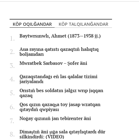
KÖP OQILĞANDAR
KÖP TALQILANĞANDAR
Baytwrsınwlı, Ahmet (1873—1938 jj.)
Aua rayına qatıstı qazaqtıñ halıqtıq
boljamdarı
Mwratbek Sarbasov – Şofer äni
Qazaqstandağı eñ las qalalar tizimi
jariyalandı
Orıstıñ bes soldatın jalğız wrıp jıqqan
qazaq
Qos qızın qazaqşa toy jasap wzatqan
qıtaydıñ qwpiyası
Noğay qızınıñ jan tebirenter äni
Dimaştıñ äni şığa sala qıtaylıqtardı dür
silkindirdi: (VIDEO)