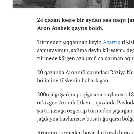
24 qazan keşte bir aydan asa uaqıt j
Aron Atabek qaytıs boldı.
Türmeden şıqqannan keyin
Azattıq
tilşi
samurayımın, soñına deyin küresem» dege
türmede körgen azabınıñ saldarınan aqırı
20 qazanda Aronnıñ qarındası Räziya Nut
bölimine tüskenin habarlağan.
2006 jılğı Şañıraq oqiğasına baylanıstı 18 
ötkizgen Arondı ötken 1 qazanda Pavlodar 
şarttı jazağa özgertip türmeden şığarğan
jağdayna baylanıstı» bosatuğa qarsı bolğ
Aronnıñ türmeden bosatıluı turalı biraz 