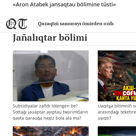
«Aron Atabek jansaqtau bölimine tüsti»
Qazaqtıñ samurayı ömirden ozdı
Jañalıqtar bölimi
Subsidiyalar zañdı tölengen be?
Uaqıtşa bitimniñ s
Sottağı jauaptar ayıptau twjırımdarın
arasındağı teketire
qayta qarauğa negiz bola ala ma?
uşıqtı?