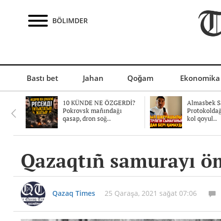
BÖLIMDER
Bastı bet
Jahan
Qoğam
Ekonomika
10 KÜNDE NE ÖZGERDİ?
Almasbek Sa
Pokrovsk mañındağı
Protokolda
qasap, dron soğ..
kol qoyul..
Qazaqtıñ samurayı ö
Qazaq Times
25 Qaraşa, 2021 sağat 07:06