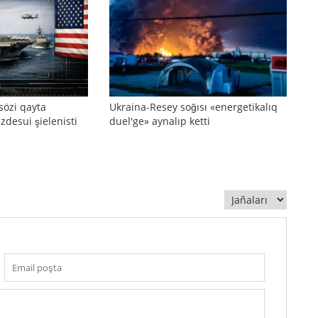
sözi qayta
Ukraina-Resey soğısı «energetikalıq
zdesui şielenisti
duel'ge» aynalıp ketti