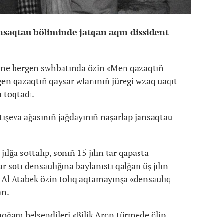
ansaqtau böliminde jatqan aqın dissident
sine bergen swhbatında özin «Men qazaqtıñ
n qazaqtıñ qaysar wlanınıñ jüregi wzaq uaqıt
 toqtadı.
ışeva ağasınıñ jağdayınıñ naşarlap jansaqtau
jılğa sottalıp, sonıñ 15 jılın tar qapasta
sotı densaulığına baylanıstı qalğan üş jılın
. Al Atabek özin tolıq aqtamayınşa «densaulıq
an.
qoğam belsendileri «Bilik Aron türmede ölip