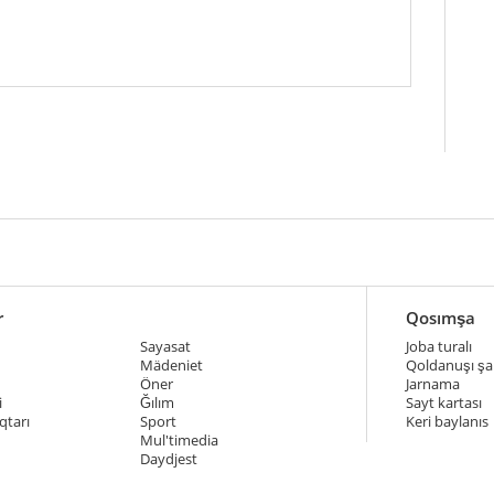
r
Qosımşa
Sayasat
Joba turalı
Mädeniet
Qoldanuşı şar
Öner
Jarnama
i
Ğılım
Sayt kartası
qtarı
Sport
Keri baylanıs
Mul'timedia
Daydjest