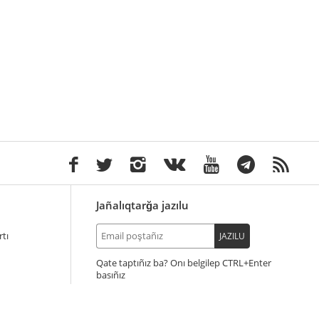
Jañalıqtarğa jazılu
tı
JAZILU
Qate taptıñız ba? Onı belgilep
+Enter
basıñız