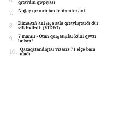
qıtaydıñ qwpiyası
Noğay qızınıñ jan tebirenter äni
Dimaştıñ äni şığa sala qıtaylıqtardı dür
silkindirdi: (VIDEO)
7 mamır - Otan qorğauşılar küni qwttı
bolsın!
Qazaqstandıqtar vizasız 71 elge bara
aladı