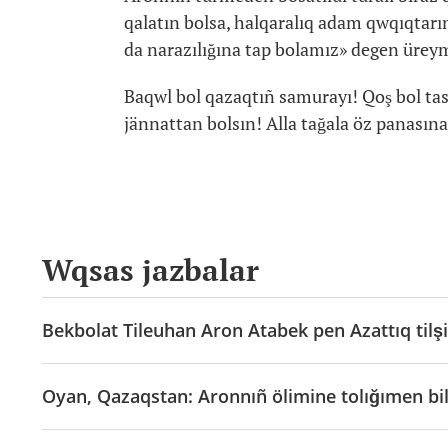
qalatın bolsa, halqaralıq adam qwqıqtarı
da narazılığına tap bolamız» degen ürey
Baqwl bol qazaqtıñ samurayı! Qoş bol tasq
jännattan bolsın! Alla tağala öz panasına
Wqsas jazbalar
Bekbolat Tileuhan Aron Atabek pen Azattıq tilş
Oyan, Qazaqstan: Aronnıñ ölimine tolığımen bil