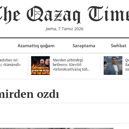
Jwma, 7 Tamız 2026
Azamattıq qoğam
Saraptama
Swhbat
dırbay isi:
Maydan şebindegi
Qo
ğı «kümändi»
betbwrıs: Kievtiñ
Sa
«tehnokratiyalıq töñ..
so
mirden ozdı