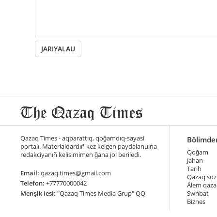
JARIYALAU
Qazaq Times - aqparattıq, qoğamdıq-sayasi
Bölimde
portalı. Materialdardıñ kez kelgen paydalanuına
Qoğam
redakciyanıñ kelisimimen ğana jol beriledi.
Jahan
Tarih
Email:
qazaq.times@gmail.com
Qazaq söz
Telefon:
+77770000042
Älem qaza
Menşik iesi:
"Qazaq Times Media Grup" QQ
Swhbat
Biznes