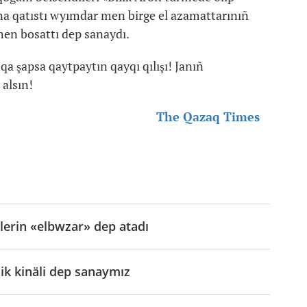
na qatıstı wyımdar men birge el azamattarınıñ
men bosattı dep sanaydı.
a şapsa qaytpaytın qayqı qılışı! Janıñ
 alsın!
The Qazaq Times
ilerin «elbwzar» dep atadı
ik kinäli dep sanaymız