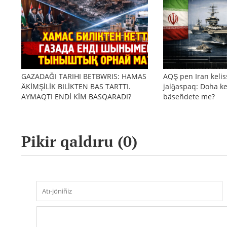
GAZADAĞI TARIHI BETBWRIS: HAMAS
AQŞ pen Iran kelis
ÄKİMŞİLİK BILİKTEN BAS TARTTI.
jalğaspaq: Doha ke
AYMAQTI ENDİ KİM BASQARADI?
bäseñdete me?
Pikir qaldıru (
0
)