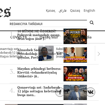
Қазақ
قازاق
Qazaq
English
REDAKCIYA TAÑDAUI
10 KÜNDE NE ÖZGERDİ?
Pokrovsk mañındağı qasap,
COVID-19
Qazaq sözi
Mul'timedia
dron soğısı jäne j..
naevtağı sot:
Subsidiyalar zañdı
Almasbek Sadırbay isi:
dırbaydı 12 jılğa
tölengen be? Sottağı
Protokoldağı «kümändi» kol
ttağısı keletinde..
jauaptar ayıpta..
qoyular, Pavlod..
Maydan şebindegi betbwrıs:
Kievtiñ «tehnokratiyalıq
töñkerisi» jä..
Qonaevtağı sot: Sadırbaydı
12 jılğa sottağısı keletinder
bwqa men..