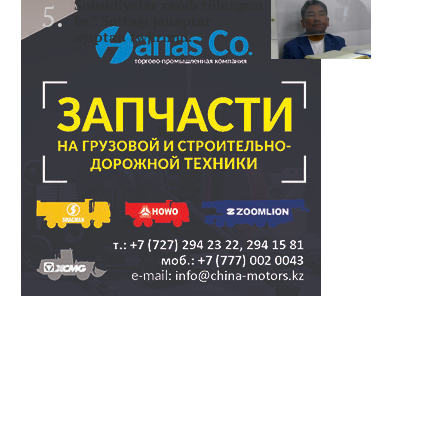
Subsidiyalar zañdı tölengen
be? Sottağı jauaptar
ayıptau twjırımd..