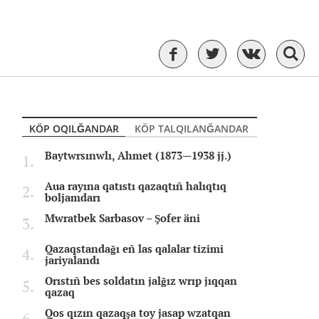
KÖP OQILĞANDAR
KÖP TALQILANĞANDAR
Baytwrsınwlı, Ahmet (1873—1938 jj.)
Aua rayına qatıstı qazaqtıñ halıqtıq
boljamdarı
Mwratbek Sarbasov – Şofer äni
Qazaqstandağı eñ las qalalar tizimi
jariyalandı
Orıstıñ bes soldatın jalğız wrıp jıqqan
qazaq
Qos qızın qazaqşa toy jasap wzatqan