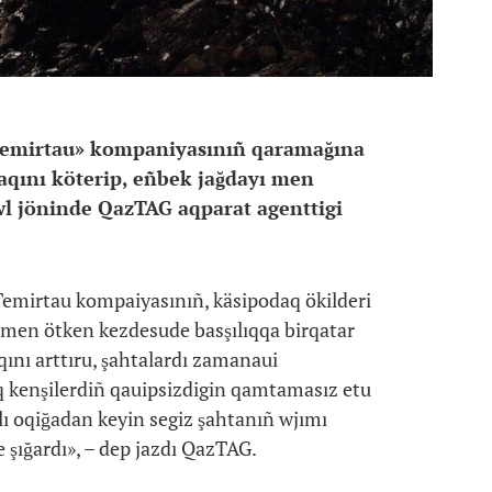
 Temirtau» kompaniyasınıñ qaramağına
laqını köterip, eñbek jağdayı men
Bwl jöninde QazTAG aqparat agenttigi
Temirtau kompaiyasınıñ, käsipodaq ökilderi
men ötken kezdesude basşılıqqa birqatar
qını arttıru, şahtalardı zamanaui
 kenşilerdiñ qauipsizdigin qamtamasız etu
ılı oqiğadan keyin segiz şahtanıñ wjımı
 şığardı», – dep jazdı QazTAG.