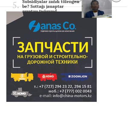
Subsidiyalar zañdı tölengen
be? Sottağı jauaptar
ayıptau twjırımd..