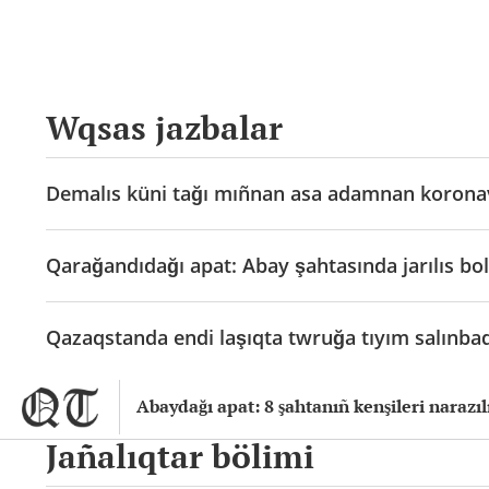
Wqsas jazbalar
Demalıs küni tağı mıñnan asa adamnan korona
Qarağandıdağı apat: Abay şahtasında jarılıs bolı
Qazaqstanda endi laşıqta twruğa tıyım salınba
Abaydağı apat: 8 şahtanıñ kenşileri narazı
Jañalıqtar bölimi