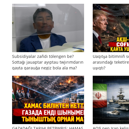
Subsidiyalar zañdı tölengen be?
Uaqıtşa bitimniñ s
Sottağı jauaptar ayıptau twjırımdarın
arasındağı teketire
qayta qarauğa negiz bola ala ma?
uşıqtı?
GAZADAĞI TARIHI BETBWRIS: HAMAS
AQŞ pen Iran kelis