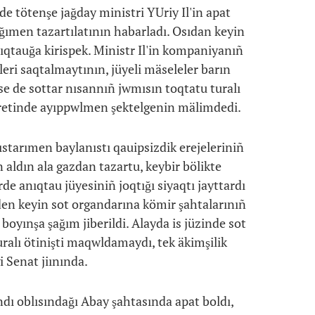
e tötenşe jağday ministri YUriy Il'in apat
ğımen tazartılatının habarladı. Osıdan keyin
qtauğa kirispek. Ministr Il'in kompaniyanıñ
leri saqtalmaytının, jüyeli mäseleler barın
se de sottar nısannıñ jwmısın toqtatu turalı
a retinde ayıppwlmen şektelgenin mälimdedi.
ıstarımen baylanıstı qauipsizdik erejeleriniñ
 aldın ala gazdan tazartu, keybir bölikte
e anıqtau jüyesiniñ joqtığı siyaqtı jayttardı
den keyin sot organdarına kömir şahtalarınıñ
oyınşa şağım jiberildi. Alayda is jüzinde sot
ralı ötinişti maqwldamaydı, tek äkimşilik
i Senat jiınında.
ı oblısındağı Abay şahtasında apat boldı,