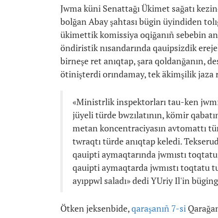
Jwma küni Senattağı Ükimet sağatı kezind
bolğan Abay şahtası bügin üyindiden tolı
ükimettik komissiya oqiğanıñ sebebin anı
öndiristik nısandarında qauipsizdik ereje
birneşe ret anıqtap, şara qoldanğanın, de
ötinişterdi orındamay, tek äkimşilik jaz
«Ministrlik inspektorları tau-ken jwm
jüyeli türde bwzılatının, kömir qabatın
metan koncentraciyasın avtomattı türd
twraqtı türde anıqtap keledi. Tekseru
qauipti aymaqtarında jwmıstı toqtatu b
qauipti aymaqtarda jwmıstı toqtatu tu
ayıppwl saladı» dedi YUriy Il'in büging
Ötken jeksenbide,
qaraşanıñ 7-si
Qarağand