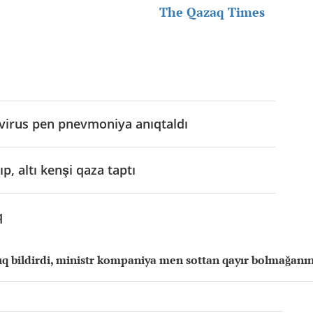
The Qazaq Times
virus pen pnevmoniya anıqtaldı
p, altı kenşi qaza taptı
q
lıq bildirdi, ministr kompaniya men sottan qayır bolmağanın