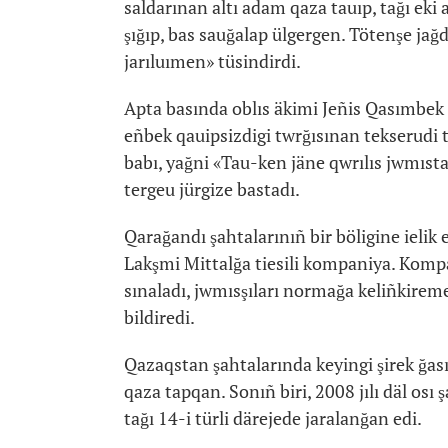
saldarınan altı adam qaza tauıp, tağı eki
şığıp, bas sauğalap ülgergen. Tötenşe jağ
jarıluımen» tüsindirdi.
Apta basında oblıs äkimi Jeñis Qasımbek 
eñbek qauipsizdigi twrğısınan tekserudi t
babı, yağni «Tau-ken jäne qwrılıs jwmıst
tergeu jürgize bastadı.
Qarağandı şahtalarınıñ bir böligine ielik
Lakşmi Mittalğa tiesili kompaniya. Kompa
sınaladı, jwmısşıları normağa keliñkireme
bildiredi.
Qazaqstan şahtalarında keyingi şirek ğası
qaza tapqan. Sonıñ biri, 2008 jılı däl osı
tağı 14-i türli därejede jaralanğan edi.