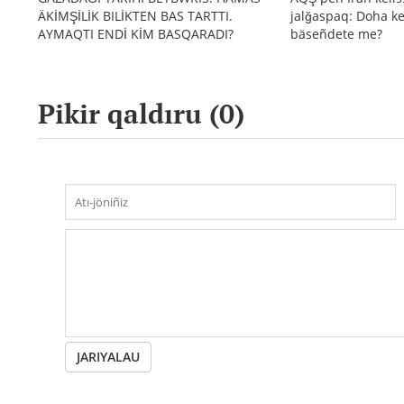
ÄKİMŞİLİK BILİKTEN BAS TARTTI.
jalğaspaq: Doha ke
AYMAQTI ENDİ KİM BASQARADI?
bäseñdete me?
Pikir qaldıru (
0
)
JARIYALAU