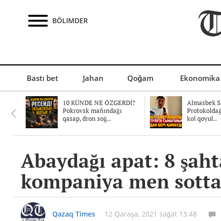
BÖLIMDER
Bastı bet
Jahan
Qoğam
Ekonomika
10 KÜNDE NE ÖZGERDİ?
Almasbek Sa
Pokrovsk mañındağı
Protokolda
qasap, dron soğ..
kol qoyul..
Abaydağı apat: 8 şahta
kompaniya men sotta
Qazaq Times
12 Qaraşa, 2021 sağat 13:48