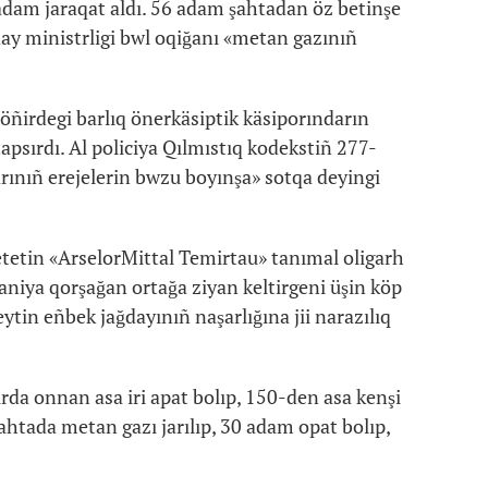
 adam jaraqat aldı. 56 adam şahtadan öz betinşe
day ministrligi bwl oqiğanı «metan gazınıñ
öñirdegi barlıq önerkäsiptik käsiporındarın
apsırdı. Al policiya Qılmıstıq kodekstiñ 277-
arınıñ erejelerin bwzu boyınşa» sotqa deyingi
 etetin «ArselorMittal Temirtau» tanımal oligarh
niya qorşağan ortağa ziyan keltirgeni üşin köp
ytin eñbek jağdayınıñ naşarlığına jii narazılıq
rda onnan asa iri apat bolıp, 150-den asa kenşi
 şahtada metan gazı jarılıp, 30 adam opat bolıp,