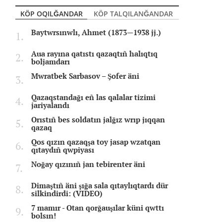
KÖP OQILĞANDAR
KÖP TALQILANĞANDAR
Baytwrsınwlı, Ahmet (1873—1938 jj.)
Aua rayına qatıstı qazaqtıñ halıqtıq
boljamdarı
Mwratbek Sarbasov – Şofer äni
Qazaqstandağı eñ las qalalar tizimi
jariyalandı
Orıstıñ bes soldatın jalğız wrıp jıqqan
qazaq
Qos qızın qazaqşa toy jasap wzatqan
qıtaydıñ qwpiyası
Noğay qızınıñ jan tebirenter äni
Dimaştıñ äni şığa sala qıtaylıqtardı dür
silkindirdi: (VIDEO)
7 mamır - Otan qorğauşılar küni qwttı
bolsın!