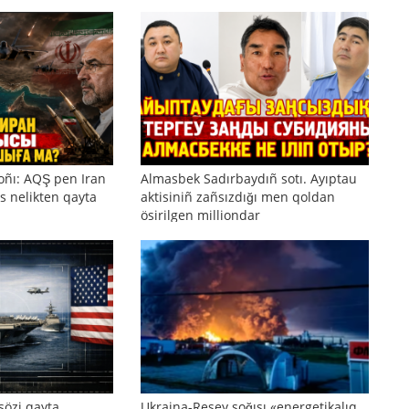
oñı: AQŞ pen Iran
Almasbek Sadırbaydıñ sotı. Ayıptau
s nelikten qayta
aktisiniñ zañsızdığı men qoldan
ösirilgen milliondar
sözi qayta
Ukraina-Resey soğısı «energetikalıq