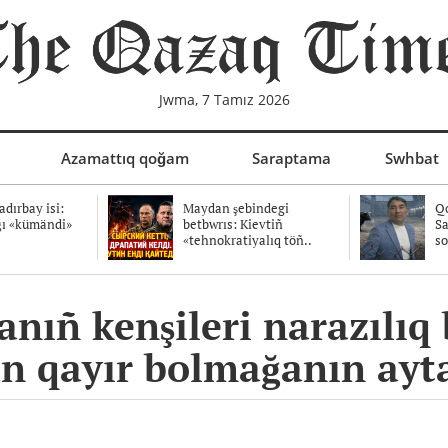
Jwma, 7 Tamız 2026
Azamattıq qoğam
Saraptama
Swhbat
dırbay isi:
Maydan şebindegi
Qo
ğı «kümändi»
betbwrıs: Kievtiñ
Sa
«tehnokratiyalıq töñ..
so
nıñ kenşileri narazılıq 
n qayır bolmağanın ayt