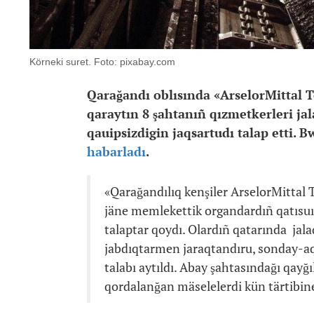
Körneki suret. Foto: pixabay.com
Qarağandı oblısında «ArselorMittal
qaraytın 8 şahtanıñ qızmetkerleri ja
qauipsizdigin jaqsartudı talap etti. 
habarladı
.
«Qarağandılıq kenşiler ArselorMittal 
jäne memlekettik organdardıñ qatısuı
talaptar qoydı. Olardıñ qatarında jala
jabdıqtarmen jaraqtandıru, sonday-aq
talabı aytıldı. Abay şahtasındağı qayğ
qordalanğan mäselelerdi kün tärtibine