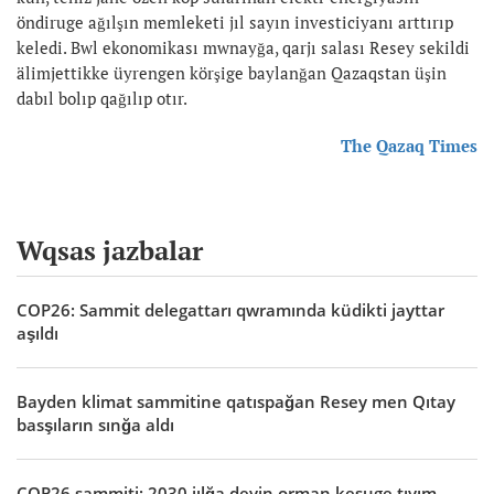
öndiruge ağılşın memleketi jıl sayın investiciyanı arttırıp
keledi. Bwl ekonomikası mwnayğa, qarjı salası Resey sekildi
älimjettikke üyrengen körşige baylanğan Qazaqstan üşin
dabıl bolıp qağılıp otır.
The Qazaq Times
Wqsas jazbalar
COP26: Sammit delegattarı qwramında küdikti jayttar
aşıldı
Bayden klimat sammitine qatıspağan Resey men Qıtay
basşıların sınğa aldı
COP26 sammiti: 2030 jılğa deyin orman kesuge tıyım