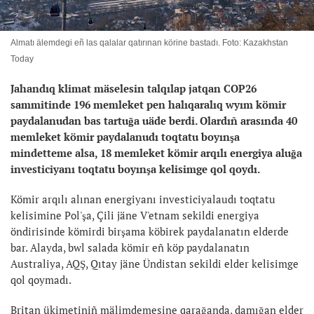
Almatı älemdegi eñ las qalalar qatırınan körine bastadı. Foto: Kazakhstan
Today
Jahandıq klimat mäselesin talqılap jatqan
COP26
sammitinde 196 memleket pen halıqaralıq wyım kömir
paydalanudan bas tartuğa uäde berdi. Olardıñ arasında 40
memleket kömir paydalanudı toqtatu boyınşa
mindetteme alsa, 18 memleket kömir arqılı energiya aluğa
investiciyanı toqtatu boyınşa kelisimge qol qoydı.
Kömir arqılı alınan energiyanı investiciyalaudı toqtatu
kelisimine Pol'şa, Çili jäne V'etnam sekildi energiya
öndirisinde kömirdi birşama köbirek paydalanatın elderde
bar. Alayda, bwl salada kömir eñ köp paydalanatın
Australiya, AQŞ, Qıtay jäne Ündistan sekildi elder kelisimge
qol qoymadı.
Britan ükimetiniñ mälimdemesine qarağanda, damığan elder