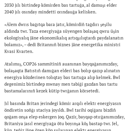
2030 jılı birtindep kömirden bas tartuğa, al damuşı elder
2040 jılı osınday mindetti orındauğa kelisken.
«Älem dwrıs bağıtqa bara jatır, kömirdiñ tağdırı şeşilu
aldında twr. Taza energiyağa süyengen bolaşaq qwru üşin
ekologiyalıq jäne ekonomikalıq artıqşılıqtardı paydalanatın
bolamız», – dedi Britannıñ biznes jäne energetika ministri
Kvasi Kvarten.
Atalımış, COP26 sammitiniñ auanınan bayqağanımızday,
bolaşaqta Batıstıñ damığan elderi bas bolıp qazıp alınatın
energiya közderinen tolıqtay bas tartuğa alıp kelmek. Bwl
degenimiz birtindep mwnay men tabiği gazdan bas tartu
bastamalarınıñ kezek kütip twrğanın körsetedi.
Jıl basında Britan jerindegi kömir arqılı elektr energiyasın
öndiretin soñğı staciya joyıldı. Bwl tarihi oqiğanı bizdiñ
qoğam onşa elep eskergen joq. Qazir, bayqap otırğanımızday,
Britaniya jasıl energiyağa ötu boyınşa köş bastap twr. Jel,
kün, teñiz jäne özen köp sularınan elektr energiyasın