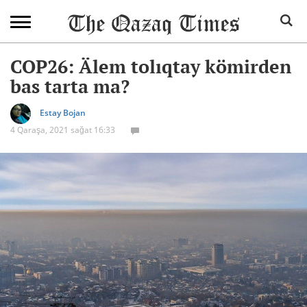
COP26: Älem tolıqtay kömirden
bas tarta ma?
Estay Bojan
4 Qaraşa, 2021 sağat 16:33