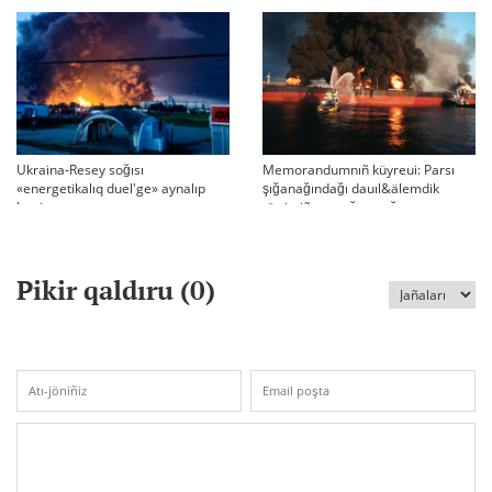
BASQARADI?
Ukraina-Resey soğısı
Memorandumnıñ küyreui: Parsı
«energetikalıq duel'ge» aynalıp
şığanağındağı dauıl&älemdik
ketti
tärtiptiñ sın sağatı soğıp twr
Pikir qaldıru (
0
)