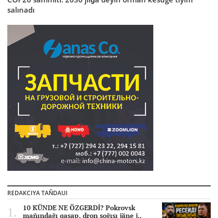
salınadı
REDAKCIYA TAÑDAUI
10 KÜNDE NE ÖZGERDİ? Pokrovsk
mañındağı qasap, dron soğısı jäne j..