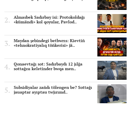
Almasbek Sadırbay isi: Protokoldağı
«kümändi» kol qoyular, Pavlod..
Maydan şebindegi betbwrıs: Kievtiñ
«tehnokratiyalıq töñkerisi» jä..
Qonaevtağı sot: Sadırbaydı 12 jılğa
sottağısı keletinder bwqa men..
Subsidiyalar zañdı tölengen be? Sottağı
jauaptar ayıptau twjırımd..