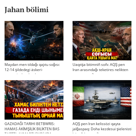
Jahan bölimi
Maydan men tıldağı qajıtu soğısı:
Uaqıtşa bitimniñ soñı: AQŞ pen
12-14 şildedegi äskeri-
Iran arasındağı teketires nelikten
strategiyalıq ahual
qayta uşıqtı?
GAZADAĞI TARIHI BETBWRIS:
AQŞ pen Iran kelissözi qayta
HAMAS ÄKİMŞİLİK BILİKTEN BAS
jalğaspaq: Doha kezdesui şielenisti
TARTTI. AYMAQTI ENDİ KİM
bäseñdete me?