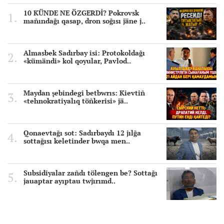
10 KÜNDE NE ÖZGERDİ? Pokrovsk
mañındağı qasap, dron soğısı jäne j..
Almasbek Sadırbay isi: Protokoldağı
«kümändi» kol qoyular, Pavlod..
Maydan şebindegi betbwrıs: Kievtiñ
«tehnokratiyalıq töñkerisi» jä..
Qonaevtağı sot: Sadırbaydı 12 jılğa
sottağısı keletinder bwqa men..
Subsidiyalar zañdı tölengen be? Sottağı
jauaptar ayıptau twjırımd..