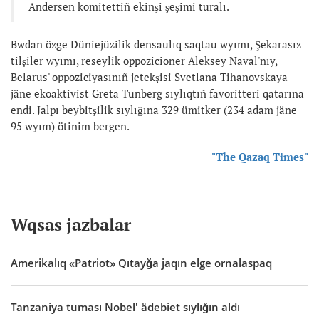
Andersen komitettiñ ekinşi şeşimi turalı.
Bwdan özge Düniejüzilik densaulıq saqtau wyımı, Şekarasız
tilşiler wyımı, reseylik oppozicioner Aleksey Naval'nıy,
Belarus' oppoziciyasınıñ jetekşisi Svetlana Tihanovskaya
jäne ekoaktivist Greta Tunberg sıylıqtıñ favoritteri qatarına
endi. Jalpı beybitşilik sıylığına 329 ümitker (234 adam jäne
95 wyım) ötinim bergen.
"The Qazaq Times"
Wqsas jazbalar
Amerikalıq «Patriot» Qıtayğa jaqın elge ornalaspaq
Tanzaniya tuması Nobel' ädebiet sıylığın aldı