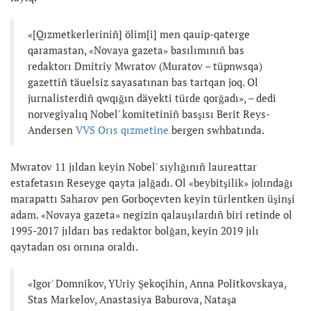
«[Qızmetkerleriniñ] ölim[i] men qauip-qaterge
qaramastan, «Novaya gazeta» basılımınıñ bas
redaktorı Dmitriy Mwratov (Muratov – tüpnwsqa)
gazettiñ täuelsiz sayasatınan bas tartqan joq. Ol
jurnalisterdiñ qwqığın däyekti türde qorğadı», – dedi
norvegiyalıq Nobel' komitetiniñ basşısı Berit Reys-
Andersen
VVS Orıs qızmetine
bergen swhbatında.
Mwratov 11 jıldan keyin Nobel' sıylığınıñ laureattar
estafetasın Reseyge qayta jalğadı. Ol «beybitşilik» jolındağı
marapattı Saharov pen Gorboçevten keyin türlentken üşinşi
adam. «Novaya gazeta» negizin qalauşılardıñ biri retinde ol
1995-2017 jıldarı bas redaktor bolğan, keyin 2019 jılı
qaytadan osı ornına oraldı.
«Igor' Domnikov, YUriy Şekoçihin, Anna Politkovskaya,
Stas Markelov, Anastasiya Baburova, Nataşa