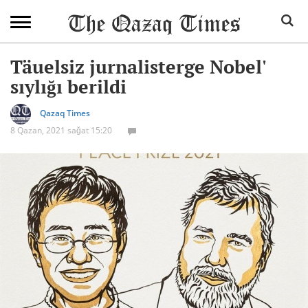
Täuelsiz jurnalisterge Nobel'
sıylığı berildi
Qazaq Times
8 Qazan, 2021 sağat 15:20