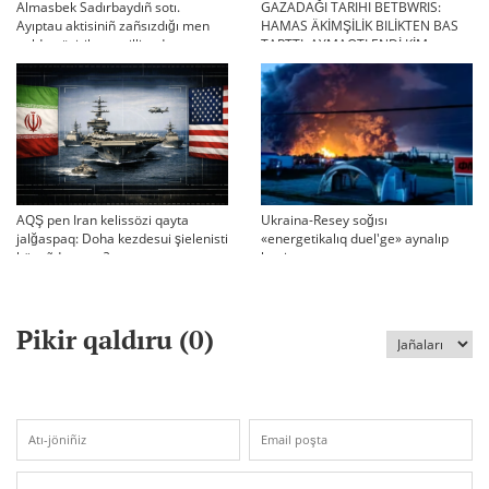
Almasbek Sadırbaydıñ sotı.
GAZADAĞI TARIHI BETBWRIS:
Ayıptau aktisiniñ zañsızdığı men
HAMAS ÄKİMŞİLİK BILİKTEN BAS
qoldan ösirilgen milliondar
TARTTI. AYMAQTI ENDİ KİM
BASQARADI?
AQŞ pen Iran kelissözi qayta
Ukraina-Resey soğısı
jalğaspaq: Doha kezdesui şielenisti
«energetikalıq duel'ge» aynalıp
bäseñdete me?
ketti
Pikir qaldıru (
0
)