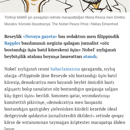
Törtinşi biliktiñ şın şıraqşıları retinde marapattalğan Maria Ressa men Dmitriy
Muratov. Körneki illyustraciya: The Nobel Peace Prize / Niklas Elmenhed
Reseylik
«Novaya gazeta»
bas redaktorı men filippindik
Rappler
basılımınıñ negizin qalağan
jurnalist «söz
bostandığı üşin batıl küreskeni üşin» Nobel' sıylığınıñ
beybitşilik atalımı boyınşa laureattarı
atandı
.
Nobel' sıylığınıñ resmi
habarlamasına
qarağanda, sıylıq
olarğa «Filippinde jäne Reseyde söz bostandığı üşin batıl
küresip, demokratiya men bayandı beybit ömirdiñ bastı
alğışartı bolıp sanalatın söz bostandığın qorğauğa salğan
küş-jigeri üşin» berildi. Sonımen qatar, wyımdastıruşı
komitettiñ pikirinşe, «demokratiya men baspasöz
bostandığın qazirgidey şielenisken kürdeli kezeñde ideal
deñgeyinde qoldaytın jurnalisterdiñ ökilderi» retinde qwqay
körse de wstanımınan taymağan äriptester marapatqa äbden
layıq.