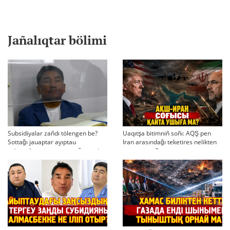
Jañalıqtar bölimi
Subsidiyalar zañdı tölengen be?
Uaqıtşa bitimniñ soñı: AQŞ pen
Sottağı jauaptar ayıptau
Iran arasındağı teketires nelikten
twjırımdarın qayta qarauğa negiz
qayta uşıqtı?
bola ala ma?