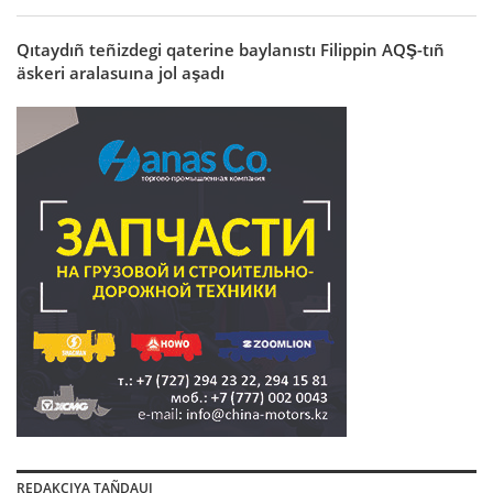
Qıtaydıñ teñizdegi qaterine baylanıstı Filippin AQŞ-tıñ
äskeri aralasuına jol aşadı
REDAKCIYA TAÑDAUI