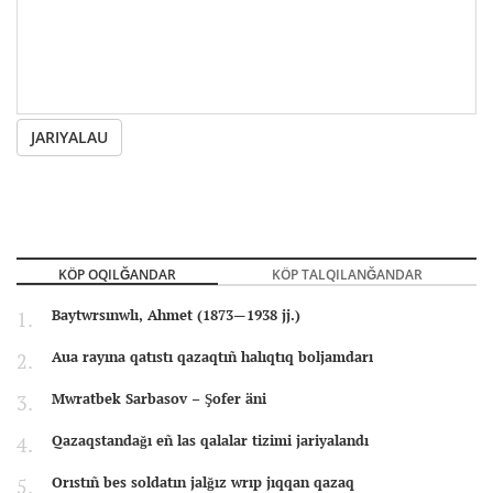
JARIYALAU
KÖP OQILĞANDAR
KÖP TALQILANĞANDAR
Baytwrsınwlı, Ahmet (1873—1938 jj.)
Aua rayına qatıstı qazaqtıñ halıqtıq boljamdarı
Mwratbek Sarbasov – Şofer äni
Qazaqstandağı eñ las qalalar tizimi jariyalandı
Orıstıñ bes soldatın jalğız wrıp jıqqan qazaq