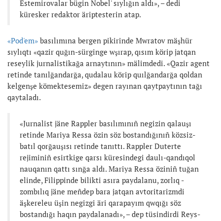
Estemirovalar bügin Nobel' sıylığın aldı», – dedi
küresker redaktor äriptesterin atap.
«Pod'em»
basılımına bergen pikirinde Mwratov mäşhür
sıylıqtı «qazir quğın-sürginge wşırap, qısım körip jatqan
reseylik jurnalistikağa arnaytının» mälimdedi. «Qazir agent
retinde tanılğandarğa, qudalau körip quılğandarğa qoldan
kelgenşe kömektesemiz» degen rayınan qaytpaytının tağı
qaytaladı.
«Jurnalist jäne Rappler basılımınıñ negizin qalauşı
retinde Mariya Ressa özin söz bostandığınıñ közsiz-
batıl qorğauşısı retinde tanıttı. Rappler Duterte
rejiminiñ esirtkige qarsı küresindegi daulı-qandıqol
nauqanın qattı sınğa aldı. Mariya Ressa öziniñ tuğan
elinde, Filippinde bilikti asıra paydalanu, zorlıq -
zombılıq jäne meñdep bara jatqan avtoritarizmdi
äşkereleu üşin negizgi äri qarapayım qwqığı söz
bostandığı haqın paydalanadı», – dep tüsindirdi Reys-