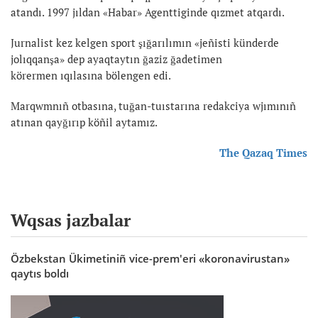
atandı. 1997 jıldan «Habar» Agenttiginde qızmet atqardı.
Jurnalist kez kelgen sport şığarılımın «jeñisti künderde
jolıqqanşa» dep ayaqtaytın ğaziz ğadetimen
körermen ıqılasına bölengen edi.
Marqwmnıñ otbasına, tuğan-tuıstarına redakciya wjımınıñ
atınan qayğırıp köñil aytamız.
The Qazaq Times
Wqsas jazbalar
Özbekstan Ükimetiniñ vice-prem'eri «koronavirustan»
qaytıs boldı