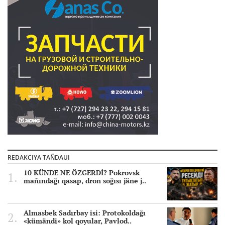
REDAKCIYA TAÑDAUI
10 KÜNDE NE ÖZGERDİ? Pokrovsk
mañındağı qasap, dron soğısı jäne j..
Almasbek Sadırbay isi: Protokoldağı
«kümändi» kol qoyular, Pavlod..