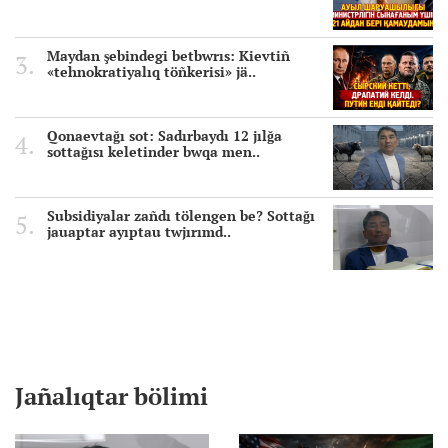
Maydan şebindegi betbwrıs: Kievtiñ
«tehnokratiyalıq töñkerisi» jä..
Qonaevtağı sot: Sadırbaydı 12 jılğa
sottağısı keletinder bwqa men..
Subsidiyalar zañdı tölengen be? Sottağı
jauaptar ayıptau twjırımd..
Jañalıqtar bölimi