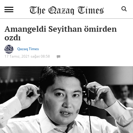
Amangeldi Seyithan ömirden
ozdı
Qazaq Times
17 Tamız, 2021 sağat 08:58