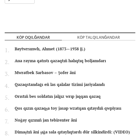
KÖP OQILĞANDAR
KÖP TALQILANĞANDAR
Baytwrsınwlı, Ahmet (1873—1938 jj.)
Aua rayına qatıstı qazaqtıñ halıqtıq boljamdarı
Mwratbek Sarbasov – Şofer äni
Qazaqstandağı eñ las qalalar tizimi jariyalandı
Orıstıñ bes soldatın jalğız wrıp jıqqan qazaq
Qos qızın qazaqşa toy jasap wzatqan qıtaydıñ qwpiyası
Noğay qızınıñ jan tebirenter äni
Dimaştıñ äni şığa sala qıtaylıqtardı dür silkindirdi: (VIDEO)