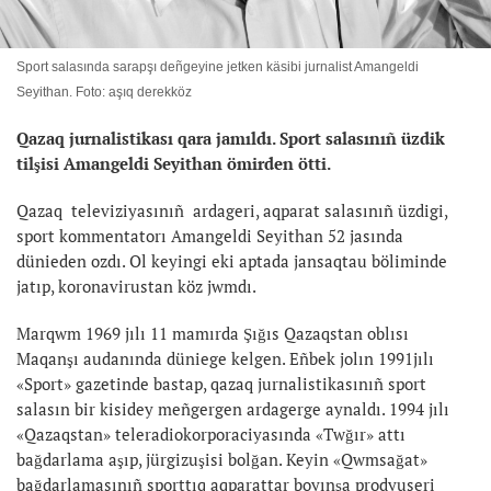
Sport salasında sarapşı deñgeyine jetken käsibi jurnalist Amangeldi
Seyithan. Foto: aşıq derekköz
Qazaq jurnalistikası qara jamıldı. Sport salasınıñ üzdik
tilşisi Amangeldi Seyithan ömirden ötti.
Qazaq televiziyasınıñ ardageri, aqparat salasınıñ üzdigi,
sport kommentatorı Amangeldi Seyithan 52 jasında
dünieden ozdı. Ol keyingi eki aptada jansaqtau böliminde
jatıp, koronavirustan köz jwmdı.
Marqwm 1969 jılı 11 mamırda Şığıs Qazaqstan oblısı
Maqanşı audanında düniege kelgen. Eñbek jolın 1991jılı
«Sport» gazetinde bastap, qazaq jurnalistikasınıñ sport
salasın bir kisidey meñgergen ardagerge aynaldı. 1994 jılı
«Qazaqstan» teleradiokorporaciyasında «Twğır» attı
bağdarlama aşıp, jürgizuşisi bolğan. Keyin «Qwmsağat»
bağdarlamasınıñ sporttıq aqparattar boyınşa prodyuseri