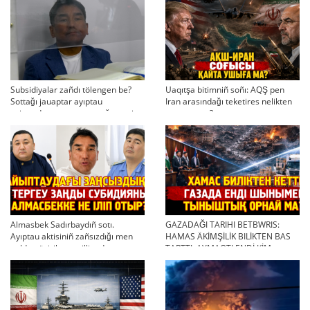
Subsidiyalar zañdı tölengen be?
Uaqıtşa bitimniñ soñı: AQŞ pen
Sottağı jauaptar ayıptau
Iran arasındağı teketires nelikten
twjırımdarın qayta qarauğa negiz
qayta uşıqtı?
bola ala ma?
Almasbek Sadırbaydıñ sotı.
GAZADAĞI TARIHI BETBWRIS:
Ayıptau aktisiniñ zañsızdığı men
HAMAS ÄKİMŞİLİK BILİKTEN BAS
qoldan ösirilgen milliondar
TARTTI. AYMAQTI ENDİ KİM
BASQARADI?