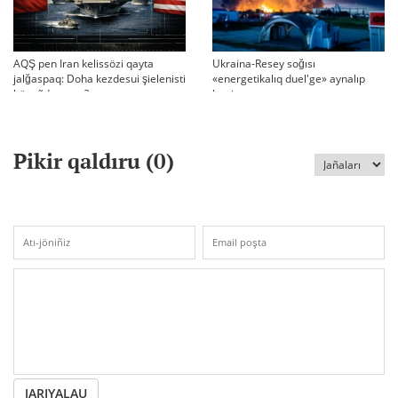
AQŞ pen Iran kelissözi qayta
Ukraina-Resey soğısı
jalğaspaq: Doha kezdesui şielenisti
«energetikalıq duel'ge» aynalıp
bäseñdete me?
ketti
Pikir qaldıru (
0
)
JARIYALAU