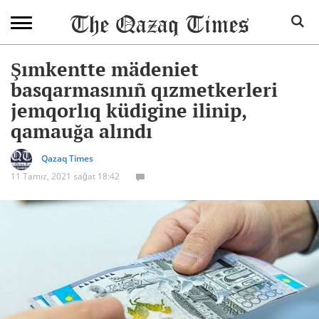
Şımkentte mädeniet
basqarmasınıñ qızmetkerleri
jemqorlıq küdigine ilinip,
qamauğa alındı
Qazaq Times
11 Tamız, 2021 sağat 18:42