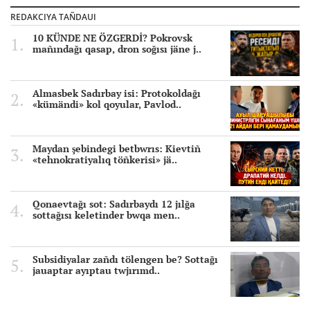
REDAKCIYA TAÑDAUI
10 KÜNDE NE ÖZGERDİ? Pokrovsk
mañındağı qasap, dron soğısı jäne j..
Almasbek Sadırbay isi: Protokoldağı
«kümändi» kol qoyular, Pavlod..
Maydan şebindegi betbwrıs: Kievtiñ
«tehnokratiyalıq töñkerisi» jä..
Qonaevtağı sot: Sadırbaydı 12 jılğa
sottağısı keletinder bwqa men..
Subsidiyalar zañdı tölengen be? Sottağı
jauaptar ayıptau twjırımd..