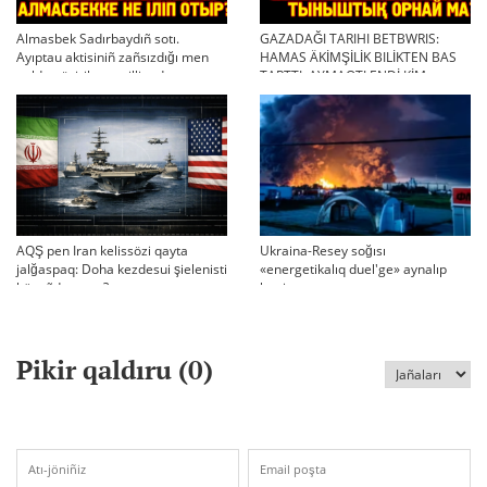
Almasbek Sadırbaydıñ sotı.
GAZADAĞI TARIHI BETBWRIS:
Ayıptau aktisiniñ zañsızdığı men
HAMAS ÄKİMŞİLİK BILİKTEN BAS
qoldan ösirilgen milliondar
TARTTI. AYMAQTI ENDİ KİM
BASQARADI?
AQŞ pen Iran kelissözi qayta
Ukraina-Resey soğısı
jalğaspaq: Doha kezdesui şielenisti
«energetikalıq duel'ge» aynalıp
bäseñdete me?
ketti
Pikir qaldıru (
0
)