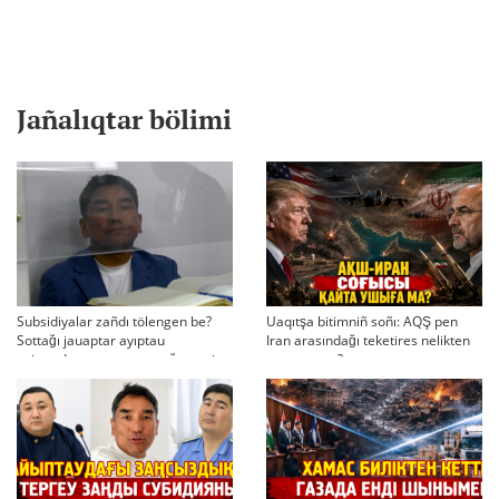
Jañalıqtar bölimi
Subsidiyalar zañdı tölengen be?
Uaqıtşa bitimniñ soñı: AQŞ pen
Sottağı jauaptar ayıptau
Iran arasındağı teketires nelikten
twjırımdarın qayta qarauğa negiz
qayta uşıqtı?
bola ala ma?