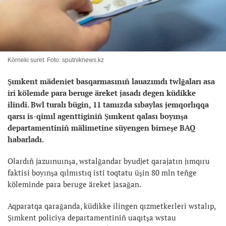
Körneki suret. Foto: sputniknews.kz
Şımkent mädeniet basqarmasınıñ lauazımdı twlğaları asa
iri kölemde para beruge äreket jasadı degen küdikke
ilindi. Bwl turalı bügin, 11 tamızda sıbaylas jemqorlıqqa
qarsı is-qimıl agenttiginiñ Şımkent qalası boyınşa
departamentiniñ mälimetine süyengen birneşe BAQ
habarladı.
Olardıñ jazuınuınşa, wstalğandar byudjet qarajatın jımqıru
faktisi boyınşa qılmıstıq isti toqtatu üşin 80 mln teñge
köleminde para beruge äreket jasağan.
Aqparatqa qarağanda, küdikke ilingen qızmetkerleri wstalıp,
Şımkent policiya departamentiniñ uaqıtşa wstau