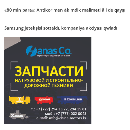
«80 mln para»: Antikor men äkimdik mälimeti äli de qayşı
Samsung jetekşisi sottaldı, kompaniya akciyası qwladı