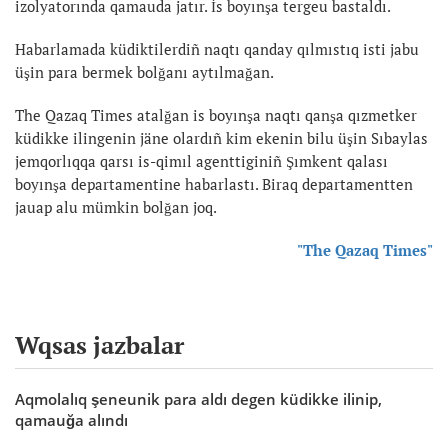
izolyatorında qamauda jatır. İs boyınşa tergeu bastaldı.
Habarlamada küdiktilerdiñ naqtı qanday qılmıstıq isti jabu
üşin para bermek bolğanı aytılmağan.
The Qazaq Times atalğan is boyınşa naqtı qanşa qızmetker
küdikke ilingenin jäne olardıñ kim ekenin bilu üşin Sıbaylas
jemqorlıqqa qarsı is-qimıl agenttiginiñ Şımkent qalası
boyınşa departamentine habarlastı. Biraq departamentten
jauap alu mümkin bolğan joq.
"The Qazaq Times"
Wqsas jazbalar
Aqmolalıq şeneunik para aldı degen küdikke ilinip,
qamauğa alındı