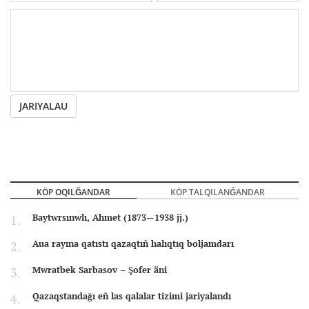
JARIYALAU
KÖP OQILĞANDAR
KÖP TALQILANĞANDAR
Baytwrsınwlı, Ahmet (1873—1938 jj.)
Aua rayına qatıstı qazaqtıñ halıqtıq boljamdarı
Mwratbek Sarbasov – Şofer äni
Qazaqstandağı eñ las qalalar tizimi jariyalandı