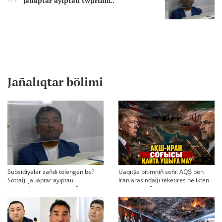
jauaptar ayıptau twjırımd..
Jañalıqtar bölimi
Subsidiyalar zañdı tölengen be?
Uaqıtşa bitimniñ soñı: AQŞ pen
Sottağı jauaptar ayıptau
Iran arasındağı teketires nelikten
twjırımdarın qayta qarauğa negiz
qayta uşıqtı?
bola ala ma?