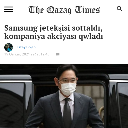
Samsung jetekşisi sottaldı,
kompaniya akciyası qwladı
Estay Bojan
19 Qañtar, 2021 sağat 12:45