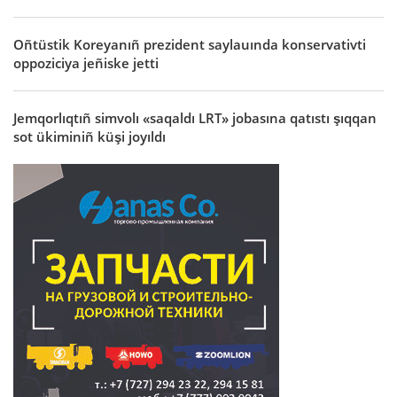
Oñtüstik Koreyanıñ prezident saylauında konservativti
oppoziciya jeñiske jetti
Jemqorlıqtıñ simvolı «saqaldı LRT» jobasına qatıstı şıqqan
sot ükiminiñ küşi joyıldı