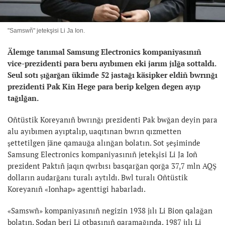
"Samswñ" jetekşisi Li Ja Ion.
Älemge tanımal
Samsung Electronics
kompaniyasınıñ
vice-prezidenti para beru ayıbımen eki jarım jılğa sottaldı.
Seul sotı şığarğan ükimde 52 jastağı käsipker eldiñ bwrınğı
prezidenti Pak Kin Hege para berip kelgen degen ayıp
tağılğan.
Oñtüstik Koreyanıñ bwrınğı prezidenti Pak bwğan deyin para
alu ayıbımen ayıptalıp, uaqıtınan bwrın qızmetten
şettetilgen jäne qamauğa alınğan bolatın. Sot şeşiminde
Samsung Electronics kompaniyasınıñ jetekşisi Li Ja Ioñ
prezident Paktıñ jaqın qwrbısı basqarğan qorğa 37,7 mln AQŞ
dolların audarğanı turalı aytıldı. Bwl turalı Oñtüstik
Koreyanıñ «Ionhap» agenttigi habarladı.
«Samswñ» kompaniyasınıñ negizin 1938 jılı Li Bion qalağan
bolatın. Sodan beri Li otbasınıñ qaramağında. 1987 jılı Li