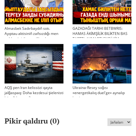
Almasbek Sadırbaydıñ sotı.
GAZADAĞI TARIHI BETBWRIS:
Ayıptau aktisiniñ zañsızdığı men
HAMAS ÄKİMŞİLİK BILİKTEN BAS
qoldan ösirilgen milliondar
TARTTI. AYMAQTI ENDİ KİM
BASQARADI?
AQŞ pen Iran kelissözi qayta
Ukraina-Resey soğısı
jalğaspaq: Doha kezdesui şielenisti
«energetikalıq duel'ge» aynalıp
bäseñdete me?
ketti
Pikir qaldıru (
0
)