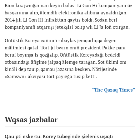
Bion köz jwmğannan keyin balası Li Gon Hi kompaniyanı öz
basqaruına alıp, älemdik elektronika alıbına aynaldırğan.
2014 jılı Li Gon Hi infrakttan qaytıs boldı. Sodan beri
kompaniyanıñ atqaruşı jetekşisi bolıp wlı Li Ja Ioñ otırğan.
Oñtüstik Koreya zañınıñ sıbaylas jemqorlıqqa degen
mälimlesi qatal. Tört jıl bwrın onıñ prezident Pakke para
berui boyınşa is qozğalıp, Oñtüstik Koreyadağı bedeldi
otbasındağı äñgime jalpaq älemge tarağan. Sot ükimi onı
kinäli dep tauıp, qamau jazasına kesken. Nätijesinde
«Samswñ» akciyası tört payızğa tüsip ketti.
“The Qazaq Times”
Wqsas jazbalar
Qauipti eskertu: Korey tübeginde şielenis uşıqtı