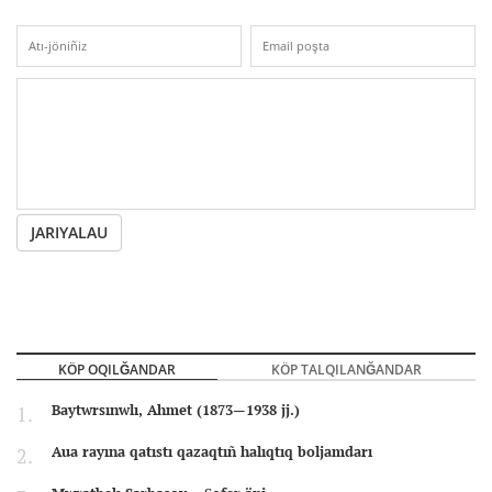
JARIYALAU
KÖP OQILĞANDAR
KÖP TALQILANĞANDAR
Baytwrsınwlı, Ahmet (1873—1938 jj.)
Aua rayına qatıstı qazaqtıñ halıqtıq boljamdarı