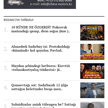
REDAKCIYA TAÑDAUI
10 KÜNDE NE ÖZGERDİ? Pokrovsk
mañındağı qasap, dron soğısı jäne j..
Almasbek Sadırbay isi: Protokoldağı
«kümändi» kol qoyular, Pavlod..
Maydan şebindegi betbwrıs: Kievtiñ
«tehnokratiyalıq töñkerisi» jä..
Qonaevtağı sot: Sadırbaydı 12 jılğa
sottağısı keletinder bwqa men..
Subsidiyalar zañdı tölengen be? Sottağı