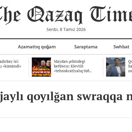
Senbi, 8 Tamız 2026
Azamattıq qoğam
Saraptama
Swhbat
dırbay isi:
Maydan şebindegi
Qo
ğı «kümändi»
betbwrıs: Kievtiñ
Sa
«tehnokratiyalıq töñ..
so
jaylı qoyılğan swraqqa 