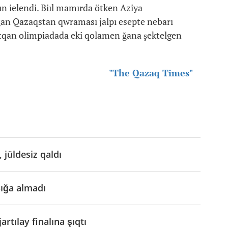
n ielendi. Biıl mamırda ötken Aziya
ğan Qazaqstan qwraması jalpı esepte nebarı
jatqan olimpiadada eki qolamen ğana şektelgen
"The Qazaq Times"
 jüldesiz qaldı
şığa almadı
rtılay finalına şıqtı