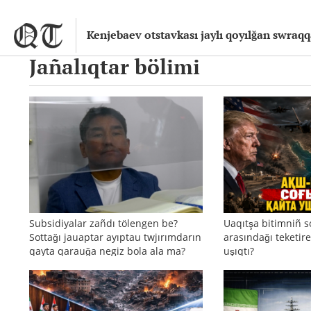
Kenjebaev otstavkası jaylı qoyılğan swraq
Jañalıqtar bölimi
Subsidiyalar zañdı tölengen be?
Uaqıtşa bitimniñ s
Sottağı jauaptar ayıptau twjırımdarın
arasındağı teketire
qayta qarauğa negiz bola ala ma?
uşıqtı?