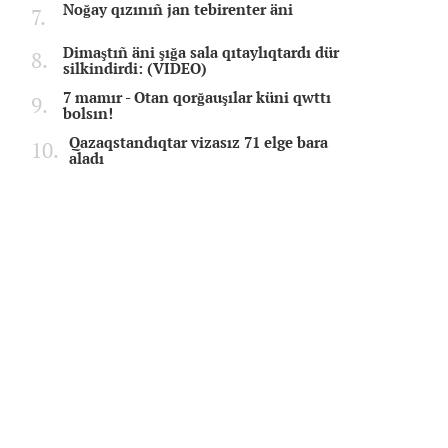
Noğay qızınıñ jan tebirenter äni
Dimaştıñ äni şığa sala qıtaylıqtardı dür
silkindirdi: (VIDEO)
7 mamır - Otan qorğauşılar küni qwttı
bolsın!
Qazaqstandıqtar vizasız 71 elge bara
aladı