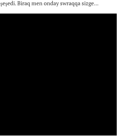
 şeşedi. Biraq men onday swraqqa sizge...