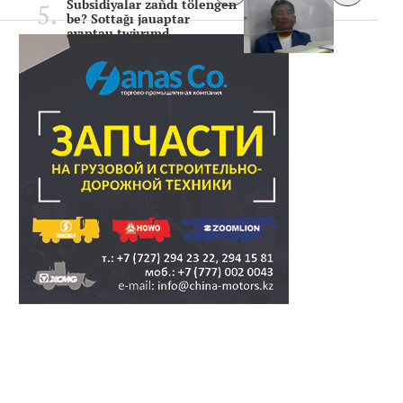
Subsidiyalar zañdı tölengen
be? Sottağı jauaptar
ayıptau twjırımd..