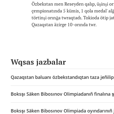
Özbekstan men Reseyden qalıp, üşinşi orı
çempionatında 5 kümis, 1 qola medal' al
törtinşi orınğa twraqtadı. Tokioda ötip 
Qazaqstan äzirge 10-orında twr.
Wqsas jazbalar
Qazaqstan baluanı özbekstandıqtan taza jeñilip,
Boksşı Säken Bibosınov Olimpiadanıñ finalına 
Boksşı Säken Bibosınov Olimpiada oyındarınıñ ja