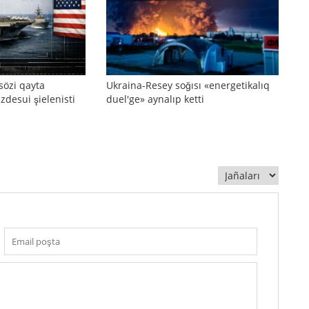
sözi qayta
Ukraina-Resey soğısı «energetikalıq
zdesui şielenisti
duel'ge» aynalıp ketti