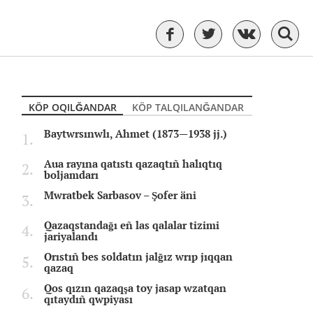
KÖP OQILĞANDAR
KÖP TALQILANĞANDAR
Baytwrsınwlı, Ahmet (1873—1938 jj.)
Aua rayına qatıstı qazaqtıñ halıqtıq
boljamdarı
Mwratbek Sarbasov – Şofer äni
Qazaqstandağı eñ las qalalar tizimi
jariyalandı
Orıstıñ bes soldatın jalğız wrıp jıqqan
qazaq
Qos qızın qazaqşa toy jasap wzatqan
qıtaydıñ qwpiyası