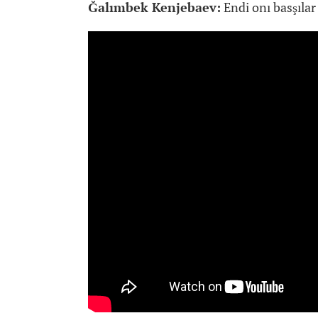
Ğalımbek Kenjebaev:
Endi onı basşılar