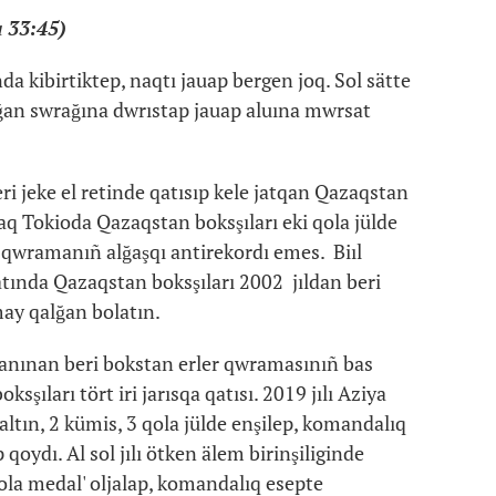
ı 33:45)
da kibirtiktep, naqtı jauap bergen joq. Sol sätte
yğan swrağına dwrıstap jauap aluına mwrsat
ri jeke el retinde qatısıp kele jatqan Qazaqstan
aq Tokioda Qazaqstan boksşıları eki qola jülde
n qwramanıñ alğaşqı antirekordı emes. Biıl
nda Qazaqstan boksşıları 2002 jıldan beri
may qalğan bolatın.
sanınan beri bokstan erler qwramasınıñ bas
şıları tört iri jarısqa qatısı. 2019 jılı Aziya
ltın, 2 kümis, 3 qola jülde enşilep, komandalıq
qoydı. Al sol jılı ötken älem birinşiliginde
qola medal' oljalap, komandalıq esepte