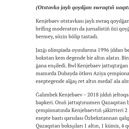
(Otstavka jaylı qoyılğan swraqtıñ uaqıt
Kenjebaev otstavkası jaylı swraq qoyılğan
brifing moderatorı da jurnalistiñ özi qo
bermey, sözin bölip tastadı.
Jazğı olimpiada oyındarına 1996 jıldan be
bokstan kem degende bir altın alatın. Bir
ğana enşiledi. Bwl Kenjebaev jattıqtırğa
mamırda Dubayda ötken Aziya çempionatı
eseptegende alğaş ret altın medal' ala al
Ğalımbek Kenjebaev – 2018 jıldıñ jeltoq
bapkeri. Onıñ jattıqtıruımen Qazaqstan boks
çempionatında Kenjebaevtıñ şäkirtteri 2 a
esepte bastı qarsılası Özbekstannan qalıp 
Qazaqstan boksşıları 1 altın, 1 kümis, 4 