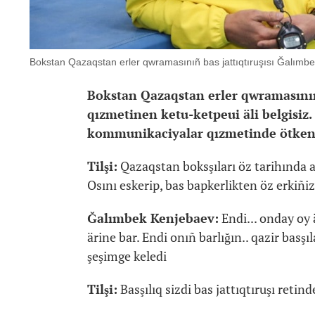
Bokstan Qazaqstan erler qwramasınıñ bas jattıqtıruşısı Ğalımbe
Bokstan Qazaqstan erler qwramasını
qızmetinen ketu-ketpeui äli belgisiz.
kommunikaciyalar qızmetinde ötken b
Tilşi:
Qazaqstan boksşıları öz tarihında a
Osını eskerip, bas bapkerlikten öz erkiñ
Ğalımbek Kenjebaev:
Endi... onday oy ä
ärine bar. Endi onıñ barlığın.. qazir basşıl
şeşimge keledi
Tilşi:
Basşılıq sizdi bas jattıqtıruşı retind