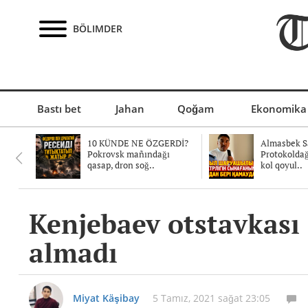
BÖLIMDER
Bastı bet
Jahan
Qoğam
Ekonomika
10 KÜNDE NE ÖZGERDİ?
Almasbek Sa
Pokrovsk mañındağı
Protokolda
qasap, dron soğ..
kol qoyul..
Kenjebaev otstavkası 
almadı
Miyat Käşibay
5 Tamız, 2021 sağat 23:05