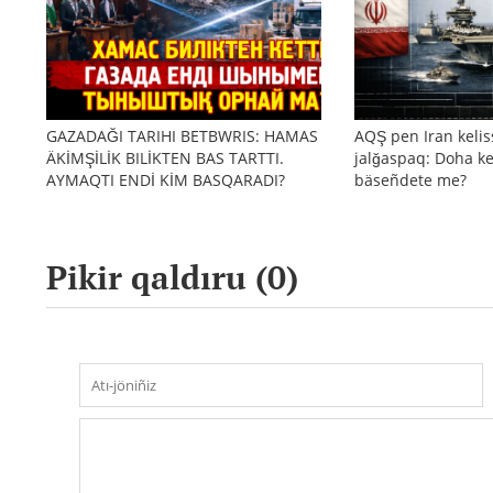
GAZADAĞI TARIHI BETBWRIS: HAMAS
AQŞ pen Iran kelis
ÄKİMŞİLİK BILİKTEN BAS TARTTI.
jalğaspaq: Doha ke
AYMAQTI ENDİ KİM BASQARADI?
bäseñdete me?
Pikir qaldıru (
0
)