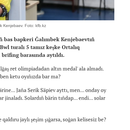
k Kenjebaev. Foto: kfb.kz
ñ bas bapkeri Ğalımbek Kenjebaevtıñ
 Bwl turalı 5 tamız keşke Ortalıq
rifing barasında aytıldı.
lğaş ret olimpiadadan altın medal' ala almadı.
izben ketu oyıñızda bar ma?
rine... Jaña Serik Säpiev ayttı, men... onday oy
ar jinaladı. Solardıñ bärin tıñdap... endi... solar
e qaldıru jaylı şeşim şığarsa, soğan kelisesiz be?