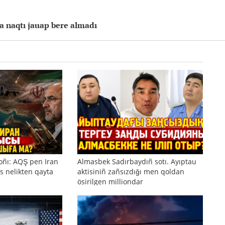
qa naqtı jauap bere almadı
oñı: AQŞ pen Iran
Almasbek Sadırbaydıñ sotı. Ayıptau
s nelikten qayta
aktisiniñ zañsızdığı men qoldan
ösirilgen milliondar