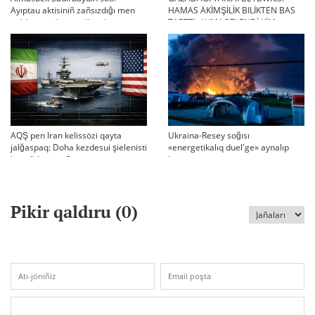
Ayıptau aktisiniñ zañsızdığı men
HAMAS ÄKİMŞİLİK BILİKTEN BAS
qoldan ösirilgen milliondar
TARTTI. AYMAQTI ENDİ KİM
BASQARADI?
AQŞ pen Iran kelissözi qayta
Ukraina-Resey soğısı
jalğaspaq: Doha kezdesui şielenisti
«energetikalıq duel'ge» aynalıp
bäseñdete me?
ketti
Pikir qaldıru (
0
)