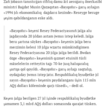
Zañ jobasın tanıstırğan cifrlıq damu äri aeroğarış önerkəsibi
ministri Bağdat Musin Qazaqstan «Bayqoñır» ğarış aylağın
«1994 jılı ekonomikalıq dağdarıs kezinde» Reseyge beruge
şeşim qabıldanğanın eske aldı.
«Bayqoñır» keşeni Resey Federaciyasınıñ jalğa alu
jağdayında 20 jıldan astam jwmıs istep keledi. Jalğa
beru şartına säykes «Bayqoñır» keşenin jalğa beru
merzimin kelesi 10 jılğa wzartu mümkindigimen
Resey Federaciyasına 20 jılğa jalğa berildi. Bwdan
özge «Bayqoñır» keşeniniñ qızmet etuiniñ türli
mäselelerin retteytin tağı 70-ke juıq halıqaralıq
şartqa qol qoyıldı. «Bayqoñır» ğarış aylağı saqtalıp,
oydağıday jwmıs istep jatır. Respublikalıq byudjetke jıl
sayın «Bayqoñır» keşenin paydalanğanı üşin 115 mln
AQŞ dolları köleminde qarjı tüsedi», – dedi ol.
Keşen jalğa berilgen 27 jıl işinde respublikalıq byudjetke
şamamen 3,1 mlrd AQŞ dolları somasında qarajat tüsken.