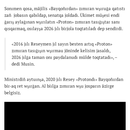
Sonımen qosa, mäjilis «Bayqoñırdan» zımıran wşıruğa qatıstı
zañ jobasın qabıldap, senatqa joldadı. Ükimet müşesi endi
ğarış aylağınan wşırılatın «Proton» zımıran tasığıştar sanı
qısqarmaq, osılayşa 2026 jılı birjola toqtatıladı dep sendirdi.
«2016 jılı Reseymen jıl sayın besten artıq «Proton»
zımıran tasığışın wşırmau jöninde kelisim jasaldı,
2026 jılğa taman onı paydalanudı mülde toqtatadı», –
dedi Musin.
Ministrdiñ aytuınşa, 2020 jılı Resey «Protondı» Bayqoñırdan
bir-aq ret wşırğan. Al biılğa zımıran wşu josparın äzirge
belgisiz.