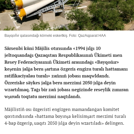
Bayqoñır qalasındağı körneki eskertkiş. Foto: QazAqparat HAA
Särsenbi küni Mäjilis otırısında «1994 jılğı 10
jeltoqsandağı Qazaqstan Respublikasınıñ Ükimeti men
Resey Federaciyasınıñ Ükimeti arasındağı «Bayqoñır»
keşenin jalğa beru şartına özgeris engizu turalı hattamanı
ratifikaciyalau turalı» zañnıñ jobası maqwldandı.
Özreriske säykes jalğa beru merzimi 2050 jılğa deyin
wzartılmaq. Tağı bir zañ jobası negizinde reseylik zımıran
wşırudı toqtatu merzimi naqtılandı.
Mäjilistiñ osı özgeristi engizgen mamandanğan komitet
qorıtındısında «hattama boyınşa kelisimşart merzimi turalı
4-bap özgerip, uaqıtı 2050 jılğa deyin wzartıladı» delingen.