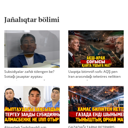
Jañalıqtar bölimi
Subsidiyalar zañdı tölengen be?
Uaqıtşa bitimniñ soñı: AQŞ pen
Sottağı jauaptar ayıptau
Iran arasındağı teketires nelikten
twjırımdarın qayta qarauğa negiz
qayta uşıqtı?
bola ala ma?
Almasbek Sadırbaydıñ sotı.
GAZADAĞI TARIHI BETBWRIS: