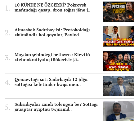
10 KÜNDE NE ÖZGERDİ? Pokrovsk
mañındağı qasap, dron soğısı jäne j..
Almasbek Sadırbay isi: Protokoldağı
«kümändi» kol qoyular, Pavlod..
Maydan şebindegi betbwrıs: Kievtiñ
«tehnokratiyalıq töñkerisi» jä..
Qonaevtağı sot: Sadırbaydı 12 jılğa
sottağısı keletinder bwqa men..
Subsidiyalar zañdı tölengen be? Sottağı
jauaptar ayıptau twjırımd..