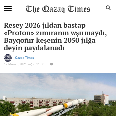
Resey 2026 jıldan bastap
«Proton» zımıranın wşırmaydı,
Bayqoñır keşenin 2050 jılğa
deyin paydalanadı
Qazaq Times
12 Mamır, 2021 sağat 11:00