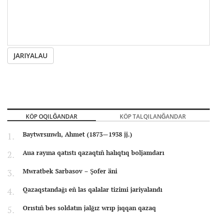
JARIYALAU
KÖP OQILĞANDAR
KÖP TALQILANĞANDAR
Baytwrsınwlı, Ahmet (1873—1938 jj.)
Aua rayına qatıstı qazaqtıñ halıqtıq boljamdarı
Mwratbek Sarbasov – Şofer äni
Qazaqstandağı eñ las qalalar tizimi jariyalandı
Orıstıñ bes soldatın jalğız wrıp jıqqan qazaq