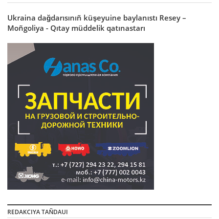
Ukraina dağdarısınıñ küşeyuine baylanıstı Resey –
Moñgoliya - Qıtay müddelik qatınastarı
REDAKCIYA TAÑDAUI