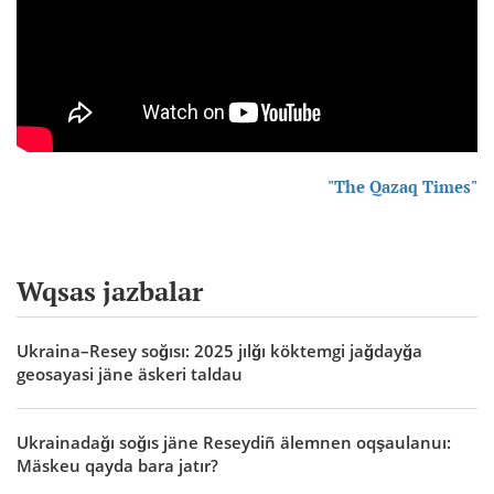
"The Qazaq Times"
Wqsas jazbalar
Ukraina–Resey soğısı: 2025 jılğı köktemgi jağdayğa
geosayasi jäne äskeri taldau
Ukrainadağı soğıs jäne Reseydiñ älemnen oqşaulanuı:
Mäskeu qayda bara jatır?