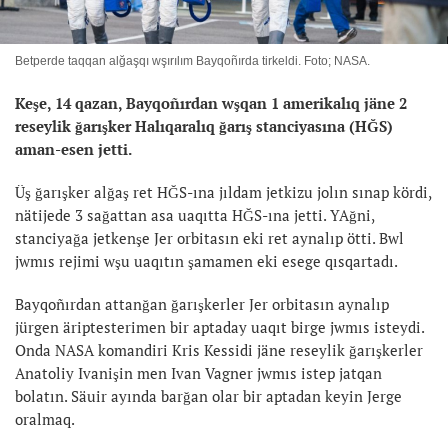
Betperde taqqan alğaşqı wşırılım Bayqoñırda tirkeldi. Foto; NASA.
Keşe, 14 qazan, Bayqoñırdan wşqan 1 amerikalıq jäne 2
reseylik ğarışker Halıqaralıq ğarış stanciyasına (HĞS)
aman-esen jetti.
Üş ğarışker alğaş ret HĞS-ına jıldam jetkizu jolın sınap kördi,
nätijede 3 sağattan asa uaqıtta HĞS-ına jetti. YAğni,
stanciyağa jetkenşe Jer orbitasın eki ret aynalıp ötti. Bwl
jwmıs rejimi wşu uaqıtın şamamen eki esege qısqartadı.
Bayqoñırdan attanğan ğarışkerler Jer orbitasın aynalıp
jürgen äriptesterimen bir aptaday uaqıt birge jwmıs isteydi.
Onda NASA komandiri Kris Kessidi jäne reseylik ğarışkerler
Anatoliy Ivanişin men Ivan Vagner jwmıs istep jatqan
bolatın. Säuir ayında barğan olar bir aptadan keyin Jerge
oralmaq.