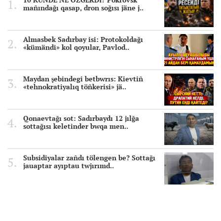
mañındağı qasap, dron soğısı jäne j..
Almasbek Sadırbay isi: Protokoldağı
«kümändi» kol qoyular, Pavlod..
Maydan şebindegi betbwrıs: Kievtiñ
«tehnokratiyalıq töñkerisi» jä..
Qonaevtağı sot: Sadırbaydı 12 jılğa
sottağısı keletinder bwqa men..
Subsidiyalar zañdı tölengen be? Sottağı
jauaptar ayıptau twjırımd..