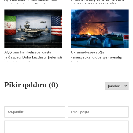
qoldan ösirilgen milliondar
TARTTI. AYMAQTI ENDİ KİM
BASQARADI?
AQŞ pen Iran kelissözi qayta
Ukraina-Resey soğısı
jalğaspaq: Doha kezdesui şielenisti
«energetikalıq duel'ge» aynalıp
bäseñdete me?
ketti
Pikir qaldıru (
0
)