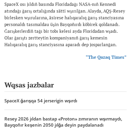
SpaceX osı jıldıñ basında Floridadağı NASA-nıñ Kennedi
atındağı ğarış ortalığında sätti wşırılğan. Alayda, AQŞ-Resey
birlesken wşırularına, äsirese halıqaralıq ğarış stanciyasına
personaldı tasımaldau üşin Bayqoñırdı köbirek qoldanadı.
Ğarışkerlerdiñ tağı bir tobı kelesi ayda Floridadan wşadı.
Olar ğarıştı zertteytin kompaniyanıñ ğarış kemesin
Halıqaralıq ğarış stanciyasına aparadı dep josparlanğan.
“The Qazaq Times”
Wqsas jazbalar
SpaceX ğarışqa 54 jerserigin wşırdı
Resey 2026 jıldan bastap «Proton» zımıranın wşırmaydı,
Bayqoñır keşenin 2050 jılğa deyin paydalanadı