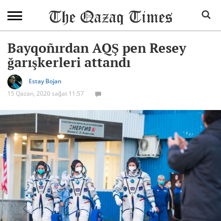
Bayqoñırdan AQŞ pen Resey
ğarışkerleri attandı
Estay Bojan
15 Qazan, 2020 sağat 11:57