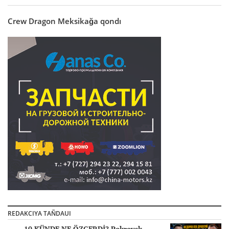
Crew Dragon Meksikağa qondı
REDAKCIYA TAÑDAUI
10 KÜNDE NE ÖZGERDİ? Pokrovsk