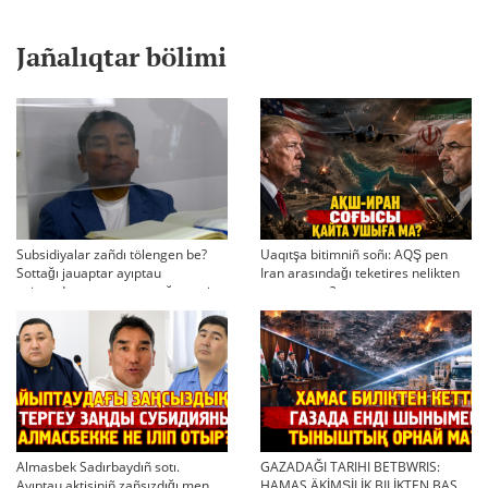
Jañalıqtar bölimi
Subsidiyalar zañdı tölengen be?
Uaqıtşa bitimniñ soñı: AQŞ pen
Sottağı jauaptar ayıptau
Iran arasındağı teketires nelikten
twjırımdarın qayta qarauğa negiz
qayta uşıqtı?
bola ala ma?
Almasbek Sadırbaydıñ sotı.
GAZADAĞI TARIHI BETBWRIS:
Ayıptau aktisiniñ zañsızdığı men
HAMAS ÄKİMŞİLİK BILİKTEN BAS