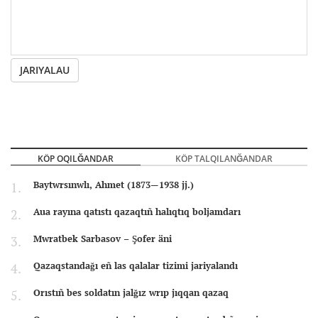
JARIYALAU
KÖP OQILĞANDAR
KÖP TALQILANĞANDAR
Baytwrsınwlı, Ahmet (1873—1938 jj.)
Aua rayına qatıstı qazaqtıñ halıqtıq boljamdarı
Mwratbek Sarbasov – Şofer äni
Qazaqstandağı eñ las qalalar tizimi jariyalandı
Orıstıñ bes soldatın jalğız wrıp jıqqan qazaq