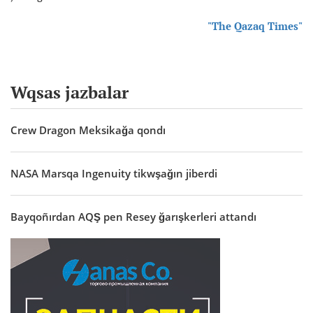
"The Qazaq Times"
Wqsas jazbalar
Crew Dragon Meksikağa qondı
NASA Marsqa Ingenuity tikwşağın jiberdi
Bayqoñırdan AQŞ pen Resey ğarışkerleri attandı