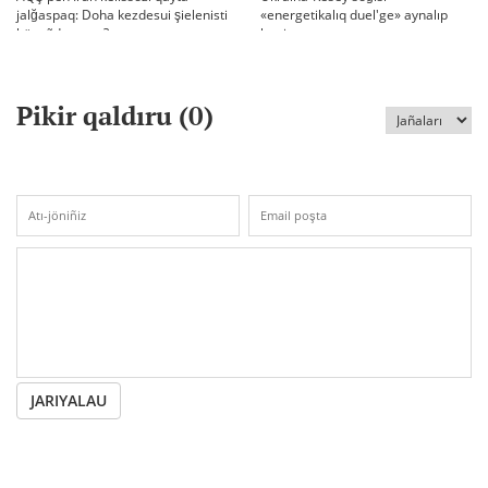
jalğaspaq: Doha kezdesui şielenisti
«energetikalıq duel'ge» aynalıp
bäseñdete me?
ketti
Pikir qaldıru (
0
)
JARIYALAU