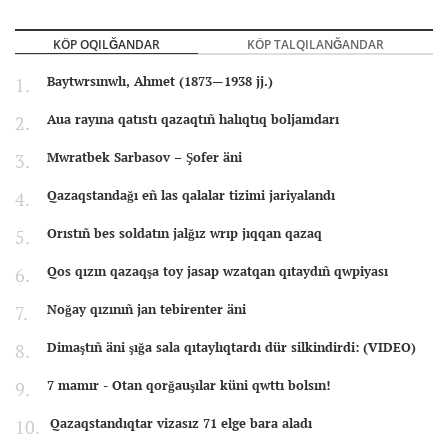
KÖP OQILĞANDAR
KÖP TALQILANĞANDAR
Baytwrsınwlı, Ahmet (1873—1938 jj.)
Aua rayına qatıstı qazaqtıñ halıqtıq boljamdarı
Mwratbek Sarbasov – Şofer äni
Qazaqstandağı eñ las qalalar tizimi jariyalandı
Orıstıñ bes soldatın jalğız wrıp jıqqan qazaq
Qos qızın qazaqşa toy jasap wzatqan qıtaydıñ qwpiyası
Noğay qızınıñ jan tebirenter äni
Dimaştıñ äni şığa sala qıtaylıqtardı dür silkindirdi: (VIDEO)
7 mamır - Otan qorğauşılar küni qwttı bolsın!
Qazaqstandıqtar vizasız 71 elge bara aladı