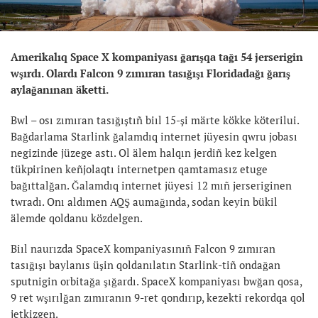
Amerikalıq Space X kompaniyası ğarışqa tağı 54 jerserigin
wşırdı. Olardı Falcon 9 zımıran tasığışı Floridadağı ğarış
aylağanınan äketti.
Bwl – osı zımıran tasığıştıñ biıl 15-şi märte kökke köterilui.
Bağdarlama Starlink ğalamdıq internet jüyesin qwru jobası
negizinde jüzege astı. Ol älem halqın jerdiñ kez kelgen
tükpirinen keñjolaqtı internetpen qamtamasız etuge
bağıttalğan. Ğalamdıq internet jüyesi 12 mıñ jerseriginen
twradı. Onı aldımen AQŞ aumağında, sodan keyin bükil
älemde qoldanu közdelgen.
Biıl naurızda SpaceX kompaniyasınıñ Falcon 9 zımıran
tasığışı baylanıs üşin qoldanılatın Starlink-tiñ ondağan
sputnigin orbitağa şığardı. SpaceX kompaniyası bwğan qosa,
9 ret wşırılğan zımıranın 9-ret qondırıp, kezekti rekordqa qol
jetkizgen.