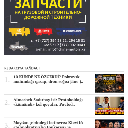
REDAKCIYA TAÑDAUI
10 KÜNDE NE ÖZGERDİ? Pokrovsk
mañındağı qasap, dron soğısı jäne j..
Almasbek Sadırbay isi: Protokoldağı
«kümändi» kol qoyular, Pavlod..
Maydan şebindegi betbwrıs: Kievtiñ
«tehnokratiyalıq töñkerisi» jä..