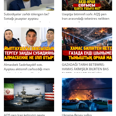
Subsidiyalar zañdı tölengen be?
Uaqıtşa bitimniñ soñı: AQŞ pen
Sottağı jauaptar ayıptau
Iran arasındağı teketires nelikten
twjırımdarın qayta qarauğa negiz
qayta uşıqtı?
bola ala ma?
Almasbek Sadırbaydıñ sotı.
GAZADAĞI TARIHI BETBWRIS:
Ayıptau aktisiniñ zañsızdığı men
HAMAS ÄKİMŞİLİK BILİKTEN BAS
qoldan ösirilgen milliondar
TARTTI. AYMAQTI ENDİ KİM
BASQARADI?
AQŞ pen Iran kelissözi qayta
Ukraina-Resey soğısı