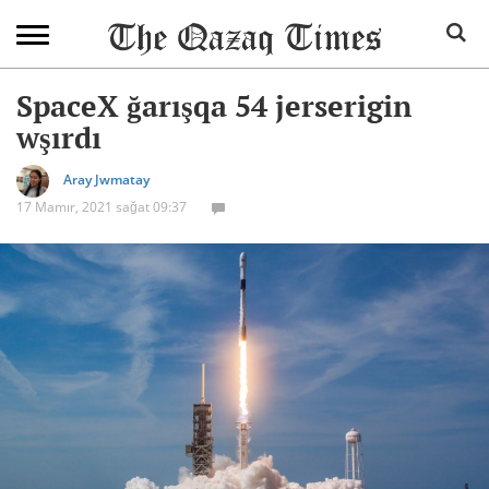
SpaceX ğarışqa 54 jerserigin
wşırdı
Aray Jwmatay
17 Mamır, 2021 sağat 09:37