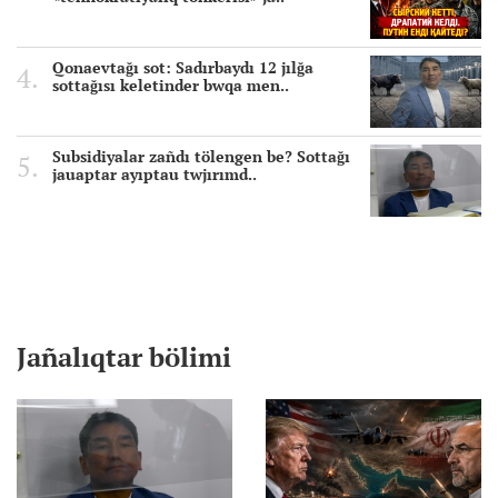
Qonaevtağı sot: Sadırbaydı 12 jılğa
sottağısı keletinder bwqa men..
Subsidiyalar zañdı tölengen be? Sottağı
jauaptar ayıptau twjırımd..
Jañalıqtar bölimi