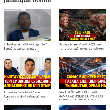
Subsidiyalar zañdı tölengen be?
Uaqıtşa bitimniñ soñı: AQŞ pen
Sottağı jauaptar ayıptau
Iran arasındağı teketires nelikten
twjırımdarın qayta qarauğa negiz
qayta uşıqtı?
bola ala ma?
Almasbek Sadırbaydıñ sotı.
GAZADAĞI TARIHI BETBWRIS:
Ayıptau aktisiniñ zañsızdığı men
HAMAS ÄKİMŞİLİK BILİKTEN BAS
qoldan ösirilgen milliondar
TARTTI. AYMAQTI ENDİ KİM
BASQARADI?