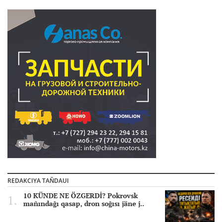
REDAKCIYA TAÑDAUI
10 KÜNDE NE ÖZGERDİ? Pokrovsk
mañındağı qasap, dron soğısı jäne j..