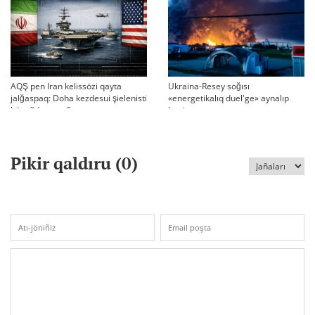
AQŞ pen Iran kelissözi qayta
Ukraina-Resey soğısı
jalğaspaq: Doha kezdesui şielenisti
«energetikalıq duel'ge» aynalıp
bäseñdete me?
ketti
Pikir qaldıru (
0
)