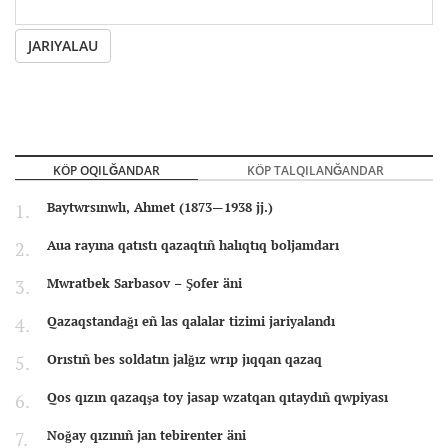
JARIYALAU
KÖP OQILĞANDAR
KÖP TALQILANĞANDAR
Baytwrsınwlı, Ahmet (1873—1938 jj.)
Aua rayına qatıstı qazaqtıñ halıqtıq boljamdarı
Mwratbek Sarbasov – Şofer äni
Qazaqstandağı eñ las qalalar tizimi jariyalandı
Orıstıñ bes soldatın jalğız wrıp jıqqan qazaq
Qos qızın qazaqşa toy jasap wzatqan qıtaydıñ qwpiyası
Noğay qızınıñ jan tebirenter äni