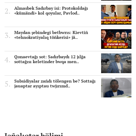
Almasbek Sadırbay isi: Protokoldağı
«kümändi» kol qoyular, Pavlod..
Maydan şebindegi betbwrıs: Kievtiñ
«tehnokratiyalıq töñkerisi» jä..
Qonaevtağı sot: Sadırbaydı 12 jılğa
sottağısı keletinder bwqa men..
Subsidiyalar zañdı tölengen be? Sottağı
jauaptar ayıptau twjırımd..
Jañalıqtar bölimi