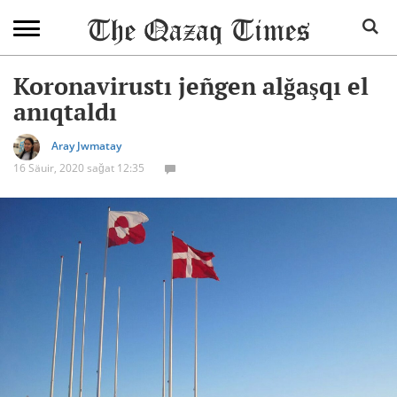
Koronavirustı jeñgen alğaşqı el
anıqtaldı
Aray Jwmatay
16 Säuir, 2020 sağat 12:35