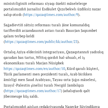
ministrliginiñ reforması siyaqı özekti mäselelerge
portalımızdıñ jurnalisi Esdäulet Qızırbekwlı üzdiksiz nazar
salıp otırdı (
https://qazaqtimes.com/author/9
).
Sağadievtiñ sätsiz reforması turalı jäne komunaldıq
tarifterdiñ arzandauınıñ astarı turalı Bauırjan Jaqsımbet
qalam terbep keldi
(
https://qazaqtimes.com/public/kk/author/23
).
Ortalıq Aziya elderiniñ integraciyası, Qazaqstannıñ yadrolıq
qarudan bas tartuı, Wlttıq qordıñ hal-ahualı, el iş
ekonomikası turalı Marjan Nüsipbek
https://qazaqtimes.com/en/author/10
, Kürd qarulı küşteri,
Türik parlamenti men prezidenti turalı, Arab birikken
ämirligi men Saud Arabiyası, Tayau-orta Şığıs mäselesi,
Izrayıl'-Palestin şinelisi turalı Nwrgül Jambılqızı
(
https://qazaqtimes.com/author/17
) jañalıqtardı qalt
jibermeuge küş saldı.
Portalımızdıñ ağılşın redakciyasında Nazerke Süyindikova