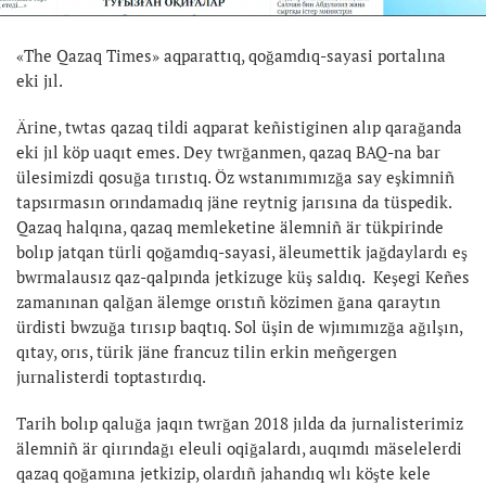
«The Qazaq Times» aqparattıq, qoğamdıq-sayasi portalına
eki jıl.
Ärine, twtas qazaq tildi aqparat keñistiginen alıp qarağanda
eki jıl köp uaqıt emes. Dey twrğanmen, qazaq BAQ-na bar
ülesimizdi qosuğa tırıstıq. Öz wstanımımızğa say eşkimniñ
tapsırmasın orındamadıq jäne reytnig jarısına da tüspedik.
Qazaq halqına, qazaq memleketine älemniñ är tükpirinde
bolıp jatqan türli qoğamdıq-sayasi, äleumettik jağdaylardı eş
bwrmalausız qaz-qalpında jetkizuge küş saldıq. Keşegi Keñes
zamanınan qalğan älemge orıstıñ közimen ğana qaraytın
ürdisti bwzuğa tırısıp baqtıq. Sol üşin de wjımımızğa ağılşın,
qıtay, orıs, türik jäne francuz tilin erkin meñgergen
jurnalisterdi toptastırdıq.
Tarih bolıp qaluğa jaqın twrğan 2018 jılda da jurnalisterimiz
älemniñ är qiırındağı eleuli oqiğalardı, auqımdı mäselelerdi
qazaq qoğamına jetkizip, olardıñ jahandıq wlı köşte kele