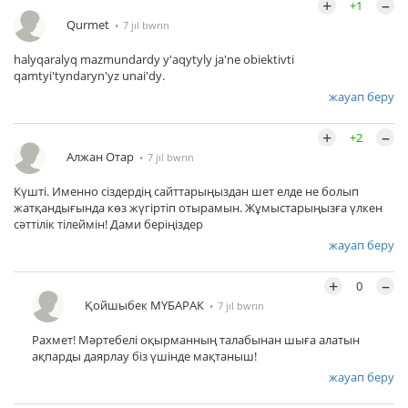
+
–
+1
Qurmet
7 jıl bwrın
halyqaralyq mazmundardy y'aqytyly ja'ne obiektivti
qamtyi'tyndaryn'yz unai'dy.
жауап беру
+
–
+2
Алжан Отар
7 jıl bwrın
Күшті. Именно сіздердің сайттарыңыздан шет елде не болып
жатқандығында көз жүгіртіп отырамын. Жұмыстарыңызға үлкен
сәттілік тілеймін! Дами беріңіздер
жауап беру
+
–
0
Қойшыбек МҮБАРАК
7 jıl bwrın
Рахмет! Мәртебелі оқырманның талабынан шыға алатын
ақпарды даярлау біз үшінде мақтаныш!
жауап беру