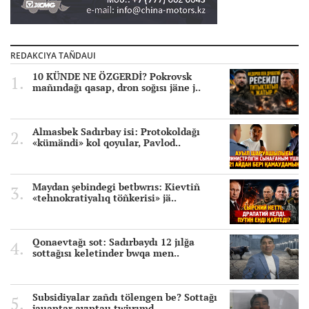
REDAKCIYA TAÑDAUI
10 KÜNDE NE ÖZGERDİ? Pokrovsk
mañındağı qasap, dron soğısı jäne j..
Almasbek Sadırbay isi: Protokoldağı
«kümändi» kol qoyular, Pavlod..
Maydan şebindegi betbwrıs: Kievtiñ
«tehnokratiyalıq töñkerisi» jä..
Qonaevtağı sot: Sadırbaydı 12 jılğa
sottağısı keletinder bwqa men..
Subsidiyalar zañdı tölengen be? Sottağı
jauaptar ayıptau twjırımd..