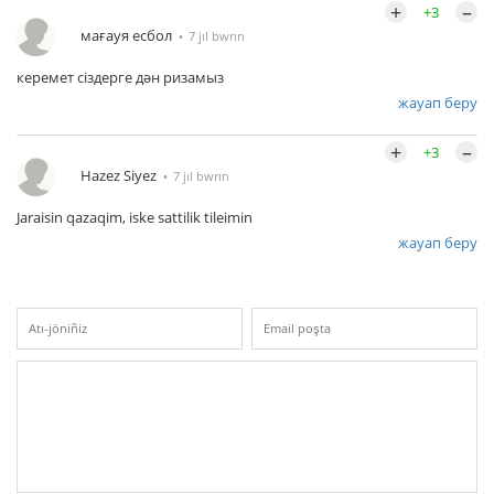
+
–
+3
мағауя есбол
7 jıl bwrın
керемет сіздерге дән ризамыз
жауап беру
+
–
+3
Hazez Siyez
7 jıl bwrın
Jaraisin qazaqim, iske sattilik tileimin
жауап беру