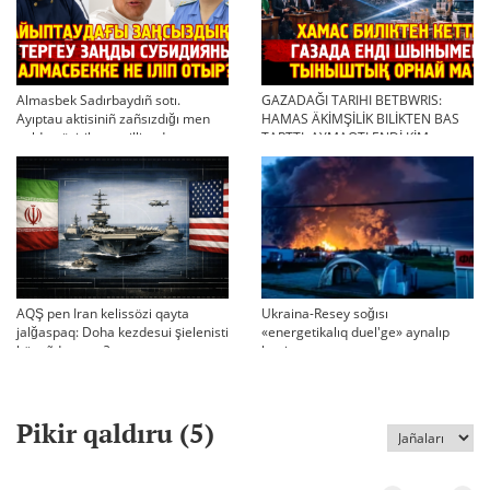
Almasbek Sadırbaydıñ sotı.
GAZADAĞI TARIHI BETBWRIS:
Ayıptau aktisiniñ zañsızdığı men
HAMAS ÄKİMŞİLİK BILİKTEN BAS
qoldan ösirilgen milliondar
TARTTI. AYMAQTI ENDİ KİM
BASQARADI?
AQŞ pen Iran kelissözi qayta
Ukraina-Resey soğısı
jalğaspaq: Doha kezdesui şielenisti
«energetikalıq duel'ge» aynalıp
bäseñdete me?
ketti
Pikir qaldıru (
5
)