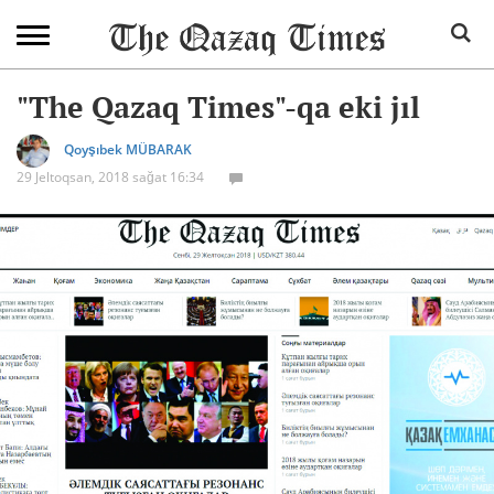
"The Qazaq Times"-qa eki jıl
Qoyşıbek MÜBARAK
29 Jeltoqsan, 2018 sağat 16:34