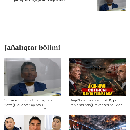
Jañalıqtar bölimi
Subsidiyalar zañdı tölengen be?
Uaqıtşa bitimniñ soñı: AQŞ pen
Sottağı jauaptar ayıptau
Iran arasındağı teketires nelikten
twjırımdarın qayta qarauğa negiz
qayta uşıqtı?
bola ala ma?