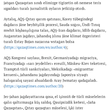
jatqan Qazaqstan sındı elimizge tigizetin oñ nemese teris
ıqpaldarı turalı jurnalistik oyların jetkizip otırdı.
Aytalıq, AQŞ-Qıtay qarım qatınası, Korey tübegindegi
dağdarıs jäne beybitşilik procesi, Sauda soğısı, Ündi-Tınıq
mwhit köşbasşılığına talas, AQŞ-Iran dağdarsı, Idlib dağdarsı,
Auğanstan jağdayı, jahandıq jılınu jäne klimat özgeristeri
turalı Estay Bojan nazarına wstağan bolsa
(
https://qazaqtimes.com/en/author/4
);
AQŞ Kongresi saylauı, Brexit, Germaniyadağı migraciya,
Franciyadağı «sarı jeydeliler» ereuili, Mäskeu-Kiev teketresi,
Tramptıñ türli sankciyaları, Meksikadağı «migranttar
kerueni», jahandanu jağdayındağı Japoniya siyaqtı
halıqaralıq sayasi ahualdardı Aray Jwmatay qadağaladı.
(
https://qazaqtimes.com/author/20
)
Jer-jahan jağdayattarına qosa, el işinniñ de türli mäselelerin
qalıs qaltırmauğa küş saldıq. Qauipsizdik keñesi, «Jaña
Qazaqstan», Qıtay qazaqtarı mäselesi, İşki ister