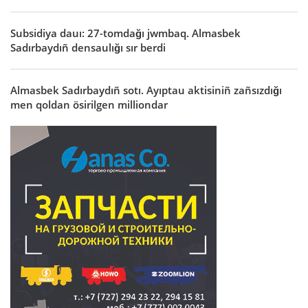
Subsidiya dauı: 27-tomdağı jwmbaq. Almasbek
Sadırbaydıñ densaulığı sır berdi
Almasbek Sadırbaydıñ sotı. Ayıptau aktisiniñ zañsızdığı
men qoldan ösirilgen milliondar