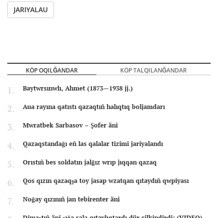
JARIYALAU
KÖP OQILĞANDAR
KÖP TALQILANĞANDAR
Baytwrsınwlı, Ahmet (1873—1938 jj.)
Aua rayına qatıstı qazaqtıñ halıqtıq boljamdarı
Mwratbek Sarbasov – Şofer äni
Qazaqstandağı eñ las qalalar tizimi jariyalandı
Orıstıñ bes soldatın jalğız wrıp jıqqan qazaq
Qos qızın qazaqşa toy jasap wzatqan qıtaydıñ qwpiyası
Noğay qızınıñ jan tebirenter äni
Dimaştıñ äni şığa sala qıtaylıqtardı dür silkindirdi: (VIDEO)