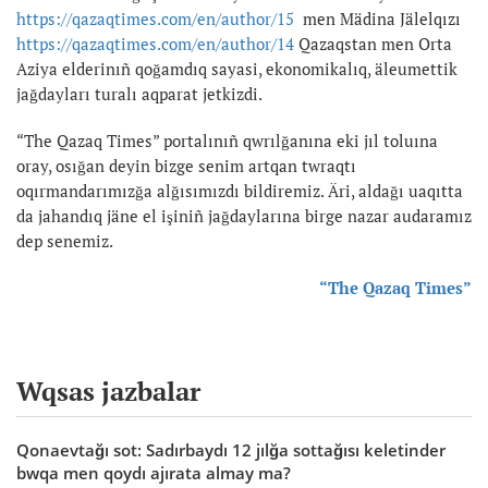
https://qazaqtimes.com/en/author/15
men Mädina Jälelqızı
https://qazaqtimes.com/en/author/14
Qazaqstan men Orta
Aziya elderinıñ qoğamdıq sayasi, ekonomikalıq, äleumettik
jağdayları turalı aqparat jetkizdi.
“The Qazaq Times” portalınıñ qwrılğanına eki jıl toluına
oray, osığan deyin bizge senim artqan twraqtı
oqırmandarımızğa alğısımızdı bildiremiz. Äri, aldağı uaqıtta
da jahandıq jäne el işiniñ jağdaylarına birge nazar audaramız
dep senemiz.
“The Qazaq Times”
Wqsas jazbalar
Qonaevtağı sot: Sadırbaydı 12 jılğa sottağısı keletinder
bwqa men qoydı ajırata almay ma?