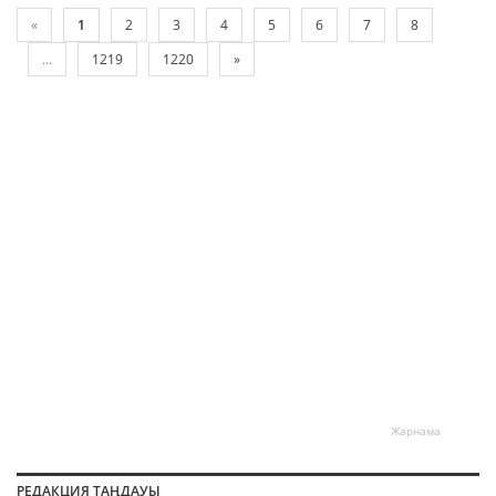
«
1
2
3
4
5
6
7
8
...
1219
1220
»
Жарнама
РЕДАКЦИЯ ТАҢДАУЫ