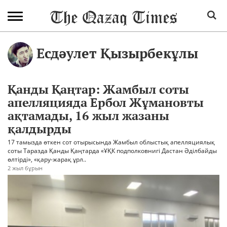
Есдәулет Қызырбекұлы
Қанды Қаңтар: Жамбыл соты
апелляцияда Ербол Жұмановты
ақтамады, 16 жыл жазаны
қалдырды
17 тамызда өткен сот отырысында Жамбыл облыстық апелляциялық
соты Таразда Қанды Қаңтарда «ҰҚК подполковнигі Дастан Әділбайды
өлтірді», «қару-жарақ ұрл..
2 жыл бұрын