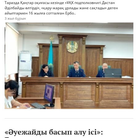
Таразда Қаңтар оқиғасы кезінде «ҰҚК подполковнигі Дастан
Әділбайды өлтірді», «қару-жарақ ұрлады және сақтады» деген
айыптармен 16 жылға сотталған Ербо..
3 жыл бұрын
«Әуежайды басып алу ісі»: