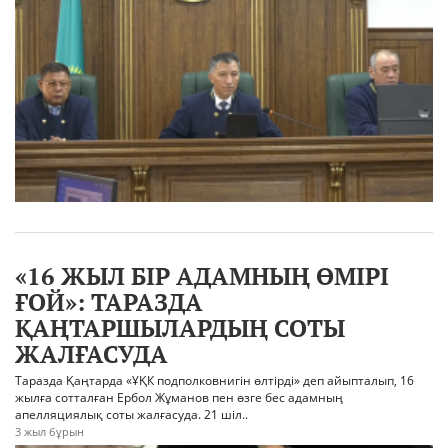
«16 ЖЫЛ БІР АДАМНЫҢ ӨМІРІ
ҒОЙ»: ТАРАЗДА
ҚАҢТАРШЫЛАРДЫҢ СОТЫ
ЖАЛҒАСУДА
Таразда Қаңтарда «ҰҚК подполковнигін өлтірді» деп айыпталып, 16
жылға сотталған Ербол Жұманов пен өзге бес адамның
апелляциялық соты жалғасуда. 21 шіл..
3 жыл бұрын