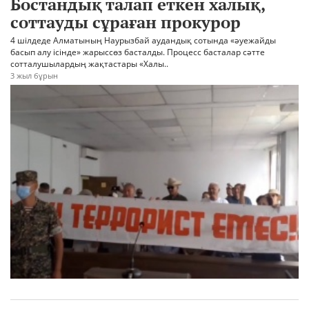
Бостандық талап еткен халық,
соттауды сұраған прокурор
4 шілдеде Алматының Наурызбай аудандық сотында «әуежайды
басып алу ісінде» жарыссөз басталды. Процесс басталар сәтте
сотталушылардың жақтастары «Халы..
3 жыл бұрын