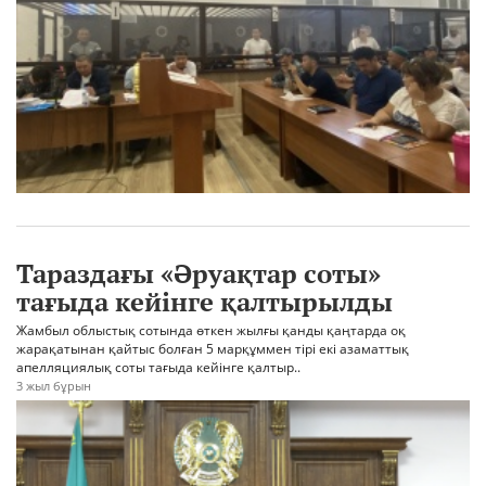
Тараздағы «Әруақтар соты»
тағыда кейінге қалтырылды
Жамбыл облыстық сотында өткен жылғы қанды қаңтарда оқ
жарақатынан қайтыс болған 5 марқұммен тірі екі азаматтық
апелляциялық соты тағыда кейінге қалтыр..
3 жыл бұрын