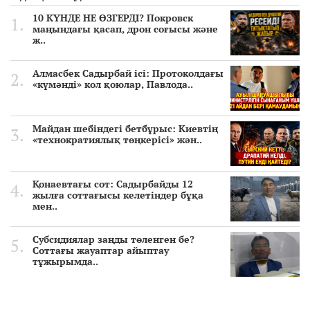
10 КҮНДЕ НЕ ӨЗГЕРДІ? Покровск
маңындағы қасап, дрон соғысы және
ж..
Алмасбек Садырбай ісі: Протоколдағы
«күмәнді» кол қоюлар, Павлода..
Майдан шебіндегі бетбұрыс: Киевтің
«технократиялық төңкерісі» жән..
Қонаевтағы сот: Садырбайды 12
жылға соттағысы келетіндер бұқа
мен..
Субсидиялар заңды төленген бе?
Соттағы жауаптар айыптау
тұжырымда..