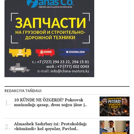
REDAKCIYA TAÑDAUI
10 KÜNDE NE ÖZGERDİ? Pokrovsk
mañındağı qasap, dron soğısı jäne j..
Almasbek Sadırbay isi: Protokoldağı
«kümändi» kol qoyular, Pavlod..