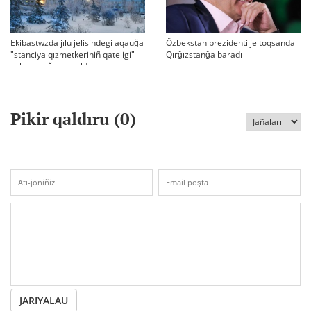
Ekibastwzda jılu jelisindegi aqauğa
Özbekstan prezidenti jeltoqsanda
"stanciya qızmetkeriniñ qateligi"
Qırğızstanğa baradı
sebep bolğanı aytıldı
Pikir qaldıru (
0
)
JARIYALAU