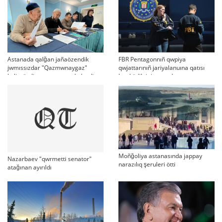
Astanada qalğan jañaözendik
FBR Pentagonnıñ qwpiya
jwmıssızdar "Qazmwnaygaz"
qwjattarınıñ jariyalanuına qatısı
kelissözdi toqtatıp tastadı deydi
bar küdiktini qamadı
Moñğoliya astanasında jappay
Nazarbaev "qwrmetti senator"
narazılıq şeruleri ötti
atağınan ayırıldı