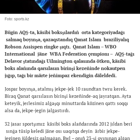
Foto: sports.kz
Bügin AQŞ-ta, käsibi boksşılardıñ orta kategoriyadağı
salmaq boyınşa, qazaqstandıq Qanat Islam braziliyalıq
Robson Assispen ringke şıqtı. Qanat Islam – WBO
International jäne WBA Federation çempionı – AQŞ-tağı
Delavor ştatındağı Uilmington qalasında ötken, käsibi
boks alañında qarsılasın birinşi kezeñinde nokautpen
jığıp, tağı bir märte jeñimpaz ekendigin däleldedi.
Jospar boyınşa, atalmış jekpe-jek 10 raundtan twru kerek.
Biraq Qanat qarsılasın birinşi kezeñinde-aq jayratqan. Ayta
keteyik, jerlesimiz alğaşqı minuttarda közinen qattı soqqı
alsa da, jekpe-jegin jalğastırdı.
32 jasar sportşımız käsibi boks alañdarında 2012 jıldan beri
sınğa tüsip keledi jäne osı uaqıtqa deyin ärbir jekpe-
jeginen jüldesiz qalmağan. Bwl – onıñ 23-şi oyınınan alğan