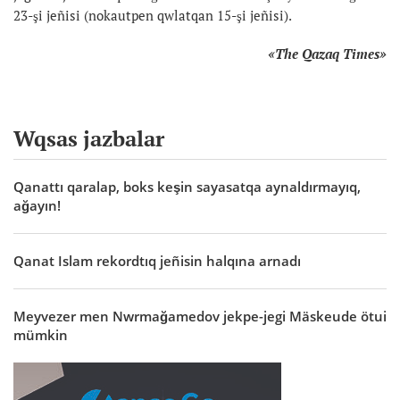
23-şi jeñisi (nokautpen qwlatqan 15-şi jeñisi).
«The Qazaq Times»
Wqsas jazbalar
Qanattı qaralap, boks keşin sayasatqa aynaldırmayıq,
ağayın!
Qanat Islam rekordtıq jeñisin halqına arnadı
Meyvezer men Nwrmağamedov jekpe-jegi Mäskeude ötui
mümkin