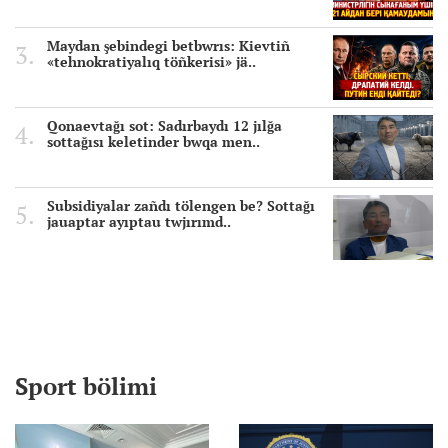
Maydan şebindegi betbwrıs: Kievtiñ
«tehnokratiyalıq töñkerisi» jä..
Qonaevtağı sot: Sadırbaydı 12 jılğa
sottağısı keletinder bwqa men..
Subsidiyalar zañdı tölengen be? Sottağı
jauaptar ayıptau twjırımd..
Sport bölimi