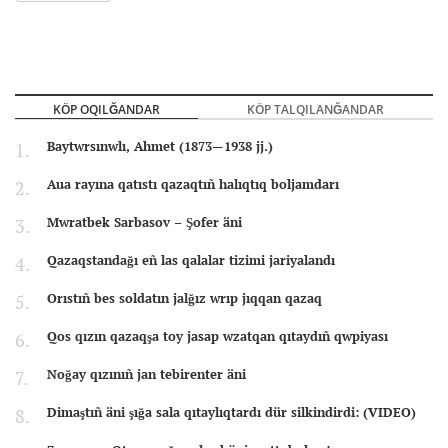
KÖP OQILĞANDAR
KÖP TALQILANĞANDAR
Baytwrsınwlı, Ahmet (1873—1938 jj.)
Aua rayına qatıstı qazaqtıñ halıqtıq boljamdarı
Mwratbek Sarbasov – Şofer äni
Qazaqstandağı eñ las qalalar tizimi jariyalandı
Orıstıñ bes soldatın jalğız wrıp jıqqan qazaq
Qos qızın qazaqşa toy jasap wzatqan qıtaydıñ qwpiyası
Noğay qızınıñ jan tebirenter äni
Dimaştıñ äni şığa sala qıtaylıqtardı dür silkindirdi: (VIDEO)