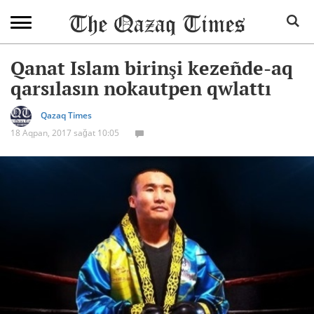
Qanat Islam birinşi kezeñde-aq
qarsılasın nokautpen qwlattı
Qazaq Times
18 Aqpan, 2017 sağat 10:05