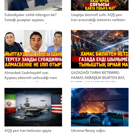
Subsidiyalar zañdı tölengen be?
Uaqıtşa bitimniñ soñı: AQŞ pen
Sottağı jauaptar ayıptau
Iran arasındağı teketires nelikten
twjırımdarın qayta qarauğa negiz
qayta uşıqtı?
bola ala ma?
Almasbek Sadırbaydıñ sotı.
GAZADAĞI TARIHI BETBWRIS:
Ayıptau aktisiniñ zañsızdığı men
HAMAS ÄKİMŞİLİK BILİKTEN BAS
qoldan ösirilgen milliondar
TARTTI. AYMAQTI ENDİ KİM
BASQARADI?
AQŞ pen Iran kelissözi qayta
Ukraina-Resey soğısı