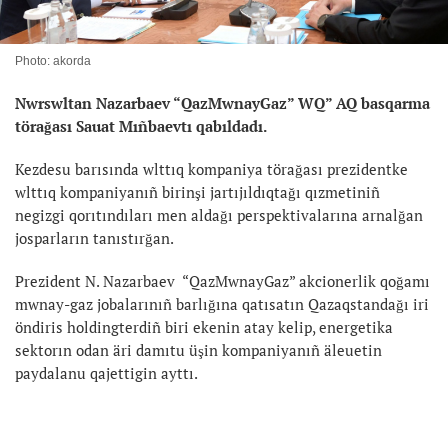
Photo: akorda
Nwrswltan Nazarbaev “QazMwnayGaz” WQ” AQ basqarma
törağası Sauat Mıñbaevtı qabıldadı.
Kezdesu barısında wlttıq kompaniya törağası prezidentke
wlttıq kompaniyanıñ birinşi jartıjıldıqtağı qızmetiniñ
negizgi qorıtındıları men aldağı perspektivalarına arnalğan
josparların tanıstırğan.
Prezident N. Nazarbaev “QazMwnayGaz” akcionerlik qoğamı
mwnay-gaz jobalarınıñ barlığına qatısatın Qazaqstandağı iri
öndiris holdingterdiñ biri ekenin atay kelip, energetika
sektorın odan äri damıtu üşin kompaniyanıñ äleuetin
paydalanu qajettigin ayttı.