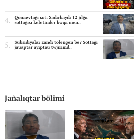
Qonaevtağı sot: Sadırbaydı 12 jılğa
sottağısı keletinder bwqa men..
Subsidiyalar zañdı tölengen be? Sottağı
jauaptar ayıptau twjırımd..
Jañalıqtar bölimi