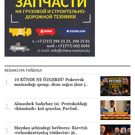
REDAKCIYA TAÑDAUI
10 KÜNDE NE ÖZGERDİ? Pokrovsk
mañındağı qasap, dron soğısı jäne j..
Almasbek Sadırbay isi: Protokoldağı
«kümändi» kol qoyular, Pavlod..
Maydan şebindegi betbwrıs: Kievtiñ
«tehnokratiyalıq töñkerisi» jä..