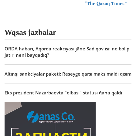
“The Qazaq Times”
Wqsas jazbalar
ORDA habarı, Aqorda reakciyası jäne Sadıqov isi: ne bolıp
jatır, neni bayqadıq?
Altınşı sankciyalar paketi: Reseyge qarsı maksimaldı qısım
Eks prezident Nazarbaevta "elbası" statusı ğana qaldı