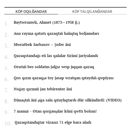
KÖP OQILĞANDAR
KÖP TALQILANĞANDAR
Baytwrsınwlı, Ahmet (1873—1938 jj.)
Aua rayına qatıstı qazaqtıñ halıqtıq boljamdarı
Mwratbek Sarbasov – Şofer äni
Qazaqstandağı eñ las qalalar tizimi jariyalandı
Orıstıñ bes soldatın jalğız wrıp jıqqan qazaq
Qos qızın qazaqşa toy jasap wzatqan qıtaydıñ qwpiyası
Noğay qızınıñ jan tebirenter äni
Dimaştıñ äni şığa sala qıtaylıqtardı dür silkindirdi: (VIDEO)
7 mamır - Otan qorğauşılar küni qwttı bolsın!
Qazaqstandıqtar vizasız 71 elge bara aladı