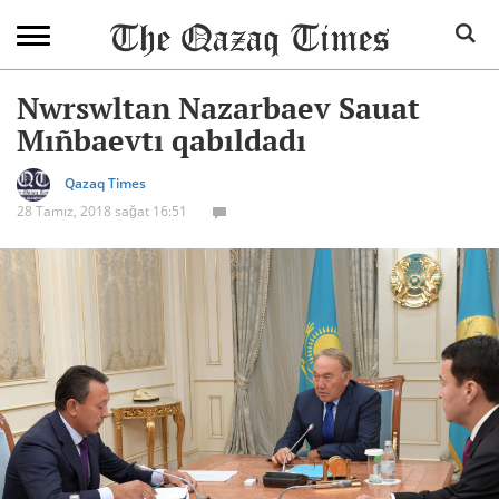
Nwrswltan Nazarbaev Sauat
Mıñbaevtı qabıldadı
Qazaq Times
28 Tamız, 2018 sağat 16:51