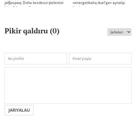
jalğaspaq: Doha kezdesui şielenisti
«energetikalıq duel'ge» aynalıp
bäseñdete me?
ketti
Pikir qaldıru (
0
)
JARIYALAU