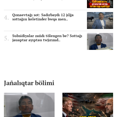
Qonaevtağı sot: Sadırbaydı 12 jılğa
sottağısı keletinder bwqa men..
Subsidiyalar zañdı tölengen be? Sottağı
jauaptar ayıptau twjırımd..
Jañalıqtar bölimi