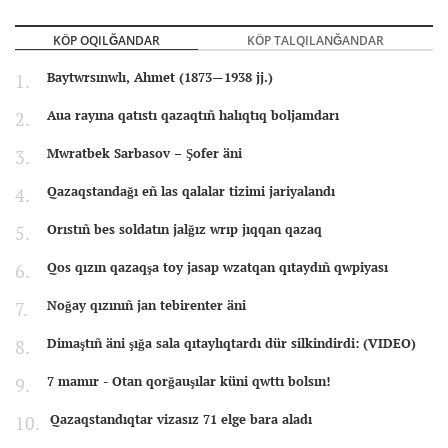
KÖP OQILĞANDAR
KÖP TALQILANĞANDAR
Baytwrsınwlı, Ahmet (1873—1938 jj.)
Aua rayına qatıstı qazaqtıñ halıqtıq boljamdarı
Mwratbek Sarbasov – Şofer äni
Qazaqstandağı eñ las qalalar tizimi jariyalandı
Orıstıñ bes soldatın jalğız wrıp jıqqan qazaq
Qos qızın qazaqşa toy jasap wzatqan qıtaydıñ qwpiyası
Noğay qızınıñ jan tebirenter äni
Dimaştıñ äni şığa sala qıtaylıqtardı dür silkindirdi: (VIDEO)
7 mamır - Otan qorğauşılar küni qwttı bolsın!
Qazaqstandıqtar vizasız 71 elge bara aladı