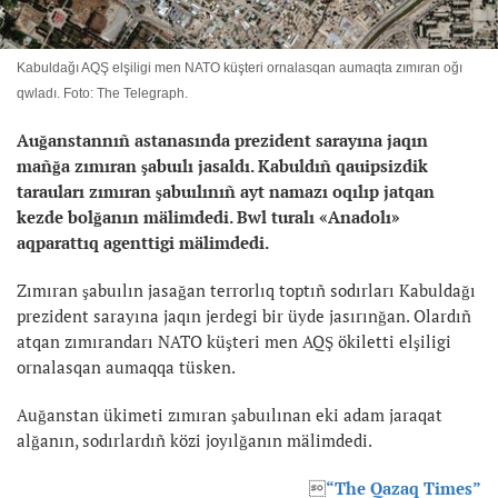
Kabuldağı AQŞ elşiligi men NATO küşteri ornalasqan aumaqta zımıran oğı
qwladı. Foto: The Telegraph.
Auğanstannıñ astanasında prezident sarayına jaqın
mañğa zımıran şabuılı jasaldı. Kabuldıñ qauipsizdik
tarauları zımıran şabuılınıñ ayt namazı oqılıp jatqan
kezde bolğanın mälimdedi. Bwl turalı «Anadolı»
aqparattıq agenttigi mälimdedi.
Zımıran şabuılın jasağan terrorlıq toptıñ sodırları Kabuldağı
prezident sarayına jaqın jerdegi bir üyde jasırınğan. Olardıñ
atqan zımırandarı NATO küşteri men AQŞ ökiletti elşiligi
ornalasqan aumaqqa tüsken.
Auğanstan ükimeti zımıran şabuılınan eki adam jaraqat
alğanın, sodırlardıñ közi joyılğanın mälimdedi.

“The Qazaq Times”