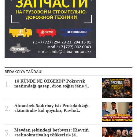
REDAKCIYA TAÑDAUI
10 KÜNDE NE ÖZGERDİ? Pokrovsk
mañındağı qasap, dron soğısı jäne j..
Almasbek Sadırbay isi: Protokoldağı
«kümändi» kol qoyular, Pavlod..
Maydan şebindegi betbwrıs: Kievtiñ
«tehnokratiyalıq töñkerisi» jä..