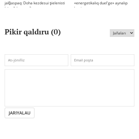
jalğaspaq: Doha kezdesui şielenisti
«energetikalıq duel'ge» aynalıp
bäseñdete me?
ketti
Pikir qaldıru (
0
)
JARIYALAU