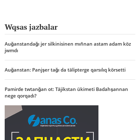
Wqsas jazbalar
Auğanstandağı jer silkinisinen mıñnan astam adam köz
jwmdı
Auğanstan: Panjşer tağı da tälipterge qarsılıq körsetti
Pamirde twtanğan ot: Täjikstan ükimeti Badahşannan
nege qorqadı?