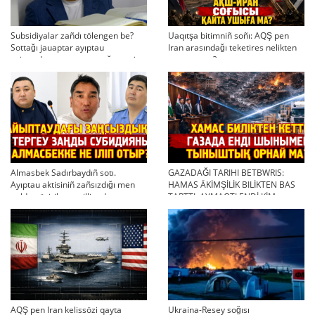
Subsidiyalar zañdı tölengen be?
Uaqıtşa bitimniñ soñı: AQŞ pen
Sottağı jauaptar ayıptau
Iran arasındağı teketires nelikten
twjırımdarın qayta qarauğa negiz
qayta uşıqtı?
bola ala ma?
Almasbek Sadırbaydıñ sotı.
GAZADAĞI TARIHI BETBWRIS:
Ayıptau aktisiniñ zañsızdığı men
HAMAS ÄKİMŞİLİK BILİKTEN BAS
qoldan ösirilgen milliondar
TARTTI. AYMAQTI ENDİ KİM
BASQARADI?
AQŞ pen Iran kelissözi qayta
Ukraina-Resey soğısı