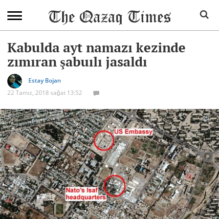
Kabulda ayt namazı kezinde
zımıran şabuılı jasaldı
Estay Bojan
22 Tamız, 2018 sağat 13:52