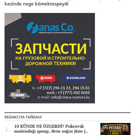
kezinde nege kömektespeydi
REDAKCIYA TAÑDAUI
10 KÜNDE NE ÖZGERDİ? Pokrovsk
mañındağı qasap, dron soğısı jäne j..