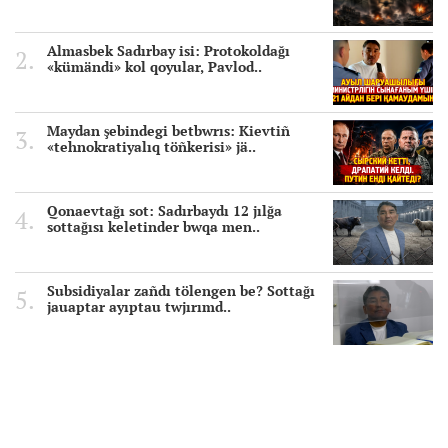
Almasbek Sadırbay isi: Protokoldağı
«kümändi» kol qoyular, Pavlod..
Maydan şebindegi betbwrıs: Kievtiñ
«tehnokratiyalıq töñkerisi» jä..
Qonaevtağı sot: Sadırbaydı 12 jılğa
sottağısı keletinder bwqa men..
Subsidiyalar zañdı tölengen be? Sottağı
jauaptar ayıptau twjırımd..