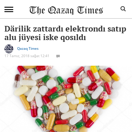
Därilik zattardı elektrondı satıp
alu jüyesi iske qosıldı
Qazaq Times
17 Tamız, 2018 sağat 12:41