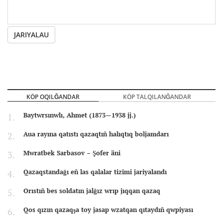
JARIYALAU
KÖP OQILĞANDAR
KÖP TALQILANĞANDAR
Baytwrsınwlı, Ahmet (1873—1938 jj.)
Aua rayına qatıstı qazaqtıñ halıqtıq boljamdarı
Mwratbek Sarbasov – Şofer äni
Qazaqstandağı eñ las qalalar tizimi jariyalandı
Orıstıñ bes soldatın jalğız wrıp jıqqan qazaq
Qos qızın qazaqşa toy jasap wzatqan qıtaydıñ qwpiyası