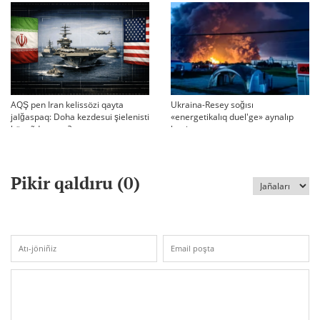
BASQARADI?
AQŞ pen Iran kelissözi qayta
Ukraina-Resey soğısı
jalğaspaq: Doha kezdesui şielenisti
«energetikalıq duel'ge» aynalıp
bäseñdete me?
ketti
Pikir qaldıru (
0
)