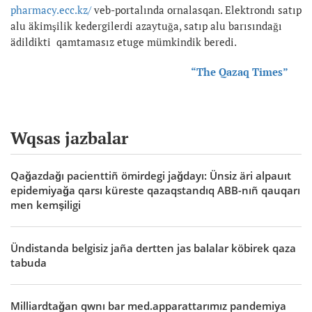
pharmacy.ecc.kz/
veb-portalında ornalasqan. Elektrondı satıp
alu äkimşilik kedergilerdi azaytuğa, satıp alu barısındağı
ädildikti qamtamasız etuge mümkindik beredi.
“The Qazaq Times”
Wqsas jazbalar
Qağazdağı pacienttiñ ömirdegi jağdayı: Ünsiz äri alpauıt
epidemiyağa qarsı küreste qazaqstandıq ABB-nıñ qauqarı
men kemşiligi
Ündistanda belgisiz jaña dertten jas balalar köbirek qaza
tabuda
Milliardtağan qwnı bar med.apparattarımız pandemiya