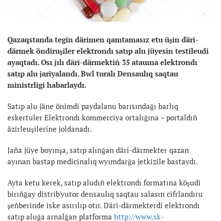
Qazaqstanda tegin därimen qamtamasız etu üşin däri-
därmek öndiruşiler elektrondı satıp alu jüyesin testileudi
ayaqtadı. Osı jılı däri-därmektiñ 35 atauına elektrondı
satıp alu jariyalandı. Bwl turalı Densaulıq saqtau
ministrligi habarlaydı.
Satıp alu jäne önimdi paydalanu barısındağı barlıq
eskertuler Elektrondı kommerciya ortalığına – portaldıñ
äzirleuşilerine joldanadı.
Jaña jüye boyınşa, satıp alınğan däri-därmekter qazan
ayınan bastap medicinalıq wyımdarğa jetkizile bastaydı.
Ayta ketu kerek, satıp aludıñ elektrondı formatına köşudi
birıñğay distrib'yutor densaulıq saqtau salasın cifrlandıru
şeñberinde iske asırılıp otır. Däri-därmekterdi elektrondı
satıp aluğa arnalğan platforma
http://www.sk-