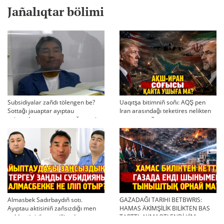
Jañalıqtar bölimi
Subsidiyalar zañdı tölengen be?
Uaqıtşa bitimniñ soñı: AQŞ pen
Sottağı jauaptar ayıptau
Iran arasındağı teketires nelikten
twjırımdarın qayta qarauğa negiz
qayta uşıqtı?
bola ala ma?
Almasbek Sadırbaydıñ sotı.
GAZADAĞI TARIHI BETBWRIS:
Ayıptau aktisiniñ zañsızdığı men
HAMAS ÄKİMŞİLİK BILİKTEN BAS
qoldan ösirilgen milliondar
TARTTI. AYMAQTI ENDİ KİM