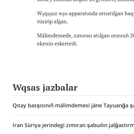
Wşqışsız wşu apparatında ornatılğan baqı
tüsirip alğan.
Mälimdemede, zımıran atılğan orınnıñ 20
ekenin eskertedi.
Wqsas jazbalar
Qıtay basşısınıñ mälimdemesi jäne Tayuanğa şa
Iran Süriya jerindegi zımıran şabuılın jalğastır