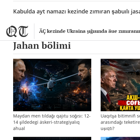
Kabulda ayt namazı kezinde zımıran şabuılı jas
ÄÇ kezinde Ukraina şığısında äue zımıranı
Jahan bölimi
Maydan men tıldağı qajıtu soğısı: 12-
Uaqıtşa bitimniñ s
14 şildedegi äskeri-strategiyalıq
arasındağı teketire
ahual
uşıqtı?