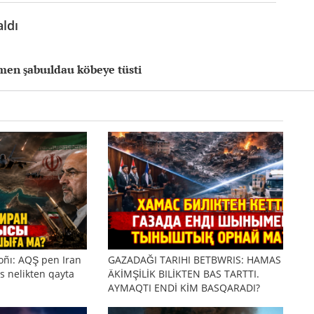
aldı
men şabuıldau köbeye tüsti
oñı: AQŞ pen Iran
GAZADAĞI TARIHI BETBWRIS: HAMAS
s nelikten qayta
ÄKİMŞİLİK BILİKTEN BAS TARTTI.
AYMAQTI ENDİ KİM BASQARADI?