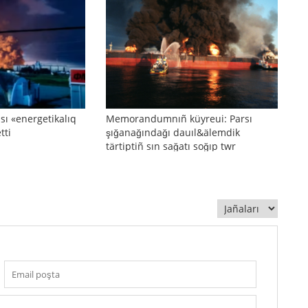
sı «energetikalıq
Memorandumnıñ küyreui: Parsı
tti
şığanağındağı dauıl&älemdik
tärtiptiñ sın sağatı soğıp twr