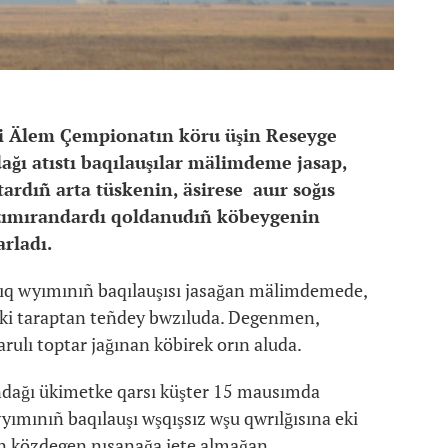
ri Älem Çempionatın köru üşin Reseyge
dağı atıstı baqılauşılar mälimdeme jasap,
tardıñ arta tüskenin, äsirese auır soğıs
n zımırandardı qoldanudıñ köbeygenin
rladı.
tıq wyımınıñ baqılauşısı jasağan mälimdemede,
i eki taraptan teñdey bwzıluda. Degenmen,
ulı toptar jağınan köbirek orın aluda.
dağı ükimetke qarsı küşter 15 mausımda
ımınıñ baqılauşı wşqışsız wşu qwrılğısına eki
n közdegen nısanağa jete almağan.