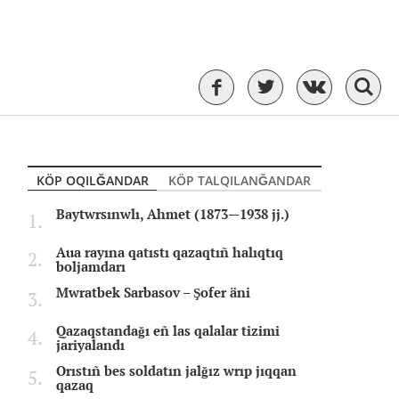
KÖP OQILĞANDAR
KÖP TALQILANĞANDAR
Baytwrsınwlı, Ahmet (1873—1938 jj.)
Aua rayına qatıstı qazaqtıñ halıqtıq
boljamdarı
Mwratbek Sarbasov – Şofer äni
Qazaqstandağı eñ las qalalar tizimi
jariyalandı
Orıstıñ bes soldatın jalğız wrıp jıqqan
qazaq