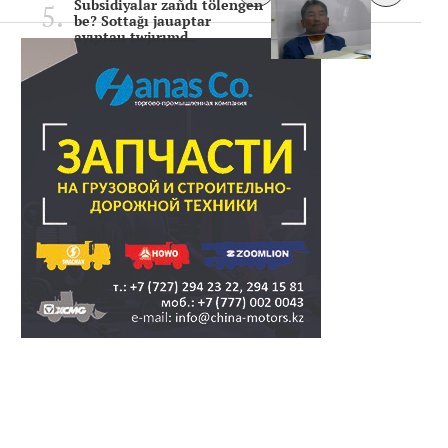
Subsidiyalar zañdı tölengen
be? Sottağı jauaptar
ayıptau twjırımd..