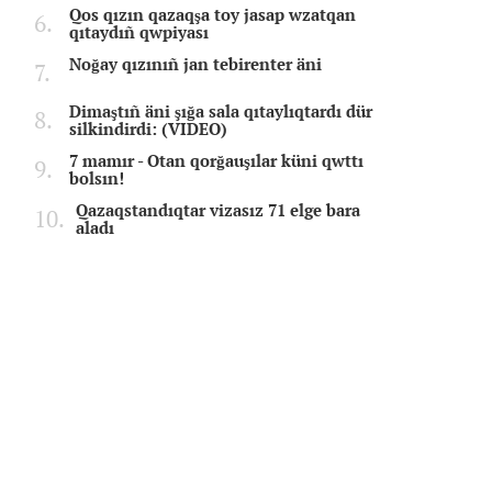
Qos qızın qazaqşa toy jasap wzatqan
qıtaydıñ qwpiyası
Noğay qızınıñ jan tebirenter äni
Dimaştıñ äni şığa sala qıtaylıqtardı dür
silkindirdi: (VIDEO)
7 mamır - Otan qorğauşılar küni qwttı
bolsın!
Qazaqstandıqtar vizasız 71 elge bara
aladı