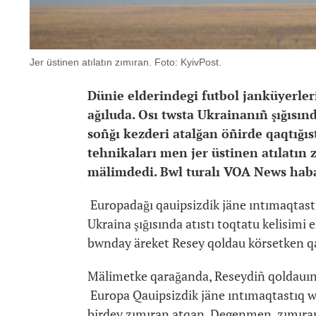
Jer üstinen atılatın zımıran. Foto: KyivPost.
Dünie elderindegi futbol janküyerle
ağıluda. Osı twsta Ukrainanıñ şığısın
soñğı kezderi atalğan öñirde qaqtığıs
tehnikaları men jer üstinen atılatı
mälimdedi. Bwl turalı VOA News haba
Europadağı qauipsizdik jäne ıntımaqtas
Ukraina şığısında atıstı toqtatu kelisim
bwnday äreket Resey qoldau körsetken qar
Mälimetke qarağanda, Reseydiñ qoldauın
Europa Qauipsizdik jäne ıntımaqtastıq wy
birdey zımıran atqan. Degenmen, zımıra