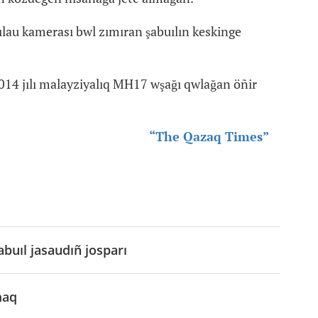
lau kamerası bwl zımıran şabuılın keskinge
14 jılı malayziyalıq MH17 wşağı qwlağan öñir
“The Qazaq Times”
buıl jasaudıñ josparı
maq