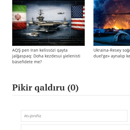
AQŞ pen Iran kelissözi qayta
Ukraina-Resey soğı
jalğaspaq: Doha kezdesui şielenisti
duel'ge» aynalıp ke
bäseñdete me?
Pikir qaldıru (
0
)