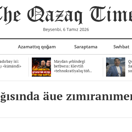
Beysenbi, 6 Tamız 2026
Azamattıq qoğam
Saraptama
Swhbat
dırbay isi:
Maydan şebindegi
Qo
ğı «kümändi»
betbwrıs: Kievtiñ
Sa
«tehnokratiyalıq töñ..
so
ığısında äue zımıranıme