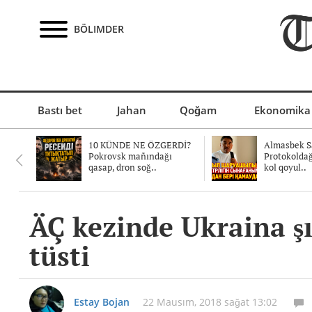
BÖLIMDER
Bastı bet
Jahan
Qoğam
Ekonomika
10 KÜNDE NE ÖZGERDİ?
Almasbek Sa
Pokrovsk mañındağı
Protokolda
qasap, dron soğ..
kol qoyul..
ÄÇ kezinde Ukraina ş
tüsti
Estay Bojan
22 Mausım, 2018 sağat 13:02