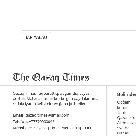
JARIYALAU
Qazaq Times - aqparattıq, qoğamdıq-sayasi
Bölimde
portalı. Materialdardıñ kez kelgen paydalanuına
Qoğam
redakciyanıñ kelisimimen ğana jol beriledi.
Jahan
Tarih
Email:
qazaq.times@gmail.com
Qazaq söz
Telefon:
+77770000042
Älem qaza
Menşik iesi:
"Qazaq Times Media Grup" QQ
Swhbat
Biznes