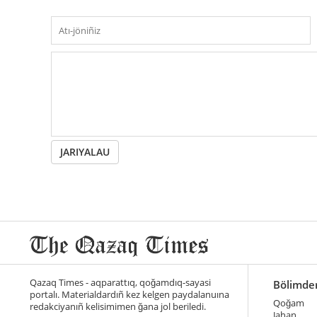
JARIYALAU
Qazaq Times - aqparattıq, qoğamdıq-sayasi
Bölimde
portalı. Materialdardıñ kez kelgen paydalanuına
Qoğam
redakciyanıñ kelisimimen ğana jol beriledi.
Jahan