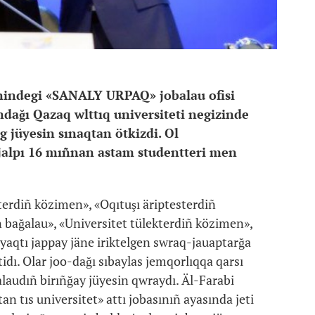
önindegi «SANALY URPAQ» jobalau ofisi
ndağı Qazaq wlttıq universiteti negizinde
 jüyesin sınaqtan ötkizdi. Ol
ñ jalpı 16 mıñnan astam studentteri men
erdiñ közimen», «Oqıtuşı äriptesterdiñ
bağalau», «Universitet tülekterdiñ közimen»,
iyaqtı jappay jäne iriktelgen swraq-jauaptarğa
dı. Olar joo-dağı sıbaylas jemqorlıqqa qarsı
alaudıñ birıñğay jüyesin qwraydı. Äl-Farabi
 tıs universitet» attı jobasınıñ ayasında jeti