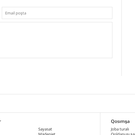
r
Qosımşa
Sayasat
Joba turalı
Mädeniet
Qoldanuşı şar