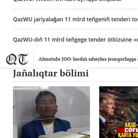
QazWU jariyalağan 11 mlrd teñgeniñ tenderi toq
QazWU-dıñ 11 mlrd teñgege tender ötkizuine «o
Almatıda JOO-lardıñ sıbaylas jemqorlıqqa q
Jañalıqtar bölimi