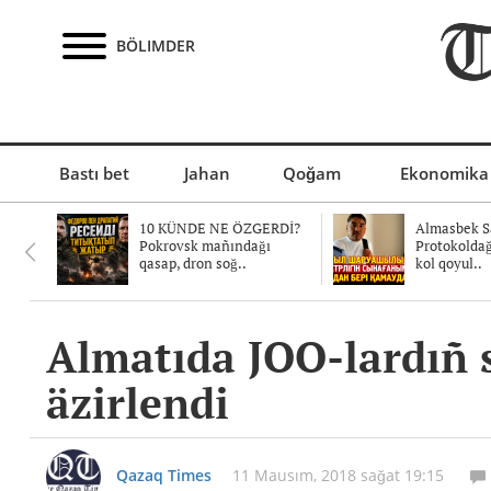
BÖLIMDER
Bastı bet
Jahan
Qoğam
Ekonomika
10 KÜNDE NE ÖZGERDİ?
Almasbek Sa
Pokrovsk mañındağı
Protokolda
qasap, dron soğ..
kol qoyul..
Almatıda JOO-lardıñ s
äzirlendi
Qazaq Times
11 Mausım, 2018 sağat 19:15