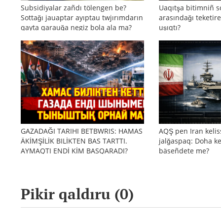
Subsidiyalar zañdı tölengen be?
Uaqıtşa bitimniñ s
Sottağı jauaptar ayıptau twjırımdarın
arasındağı teketire
qayta qarauğa negiz bola ala ma?
uşıqtı?
GAZADAĞI TARIHI BETBWRIS: HAMAS
AQŞ pen Iran kelis
ÄKİMŞİLİK BILİKTEN BAS TARTTI.
jalğaspaq: Doha ke
AYMAQTI ENDİ KİM BASQARADI?
bäseñdete me?
Pikir qaldıru (
0
)