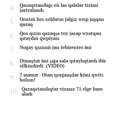
Qazaqstandağı eñ las qalalar tizimi
jariyalandı
Orıstıñ bes soldatın jalğız wrıp jıqqan
qazaq
Qos qızın qazaqşa toy jasap wzatqan
qıtaydıñ qwpiyası
Noğay qızınıñ jan tebirenter äni
Dimaştıñ äni şığa sala qıtaylıqtardı dür
silkindirdi: (VIDEO)
7 mamır - Otan qorğauşılar küni qwttı
bolsın!
Qazaqstandıqtar vizasız 71 elge bara
aladı