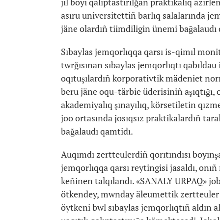
jıl boyı qalıptastırılğan praktikalıq äzirl
asıru universitettiñ barlıq salalarında j
jäne olardıñ tiimdiligin ünemi bağalaudı
Sıbaylas jemqorlıqqa qarsı is-qimıl monit
twrğısınan sıbaylas jemqorlıqtı qabılda
oqıtuşılardıñ korporativtik mädeniet nor
beru jäne oqu-tärbie üderisiniñ aşıqtığı, o
akademiyalıq şınayılıq, körsetiletin qız
joo ortasında josıqsız praktikalardıñ tar
bağalaudı qamtidı.
Auqımdı zertteulerdiñ qorıtındısı boyınşa
jemqorlıqqa qarsı reytingisi jasaldı, onı
keñinen talqılandı. «SANALY URPAQ» joba
ötkendey, mwnday äleumettik zertteuler ba
öytkeni bwl sıbaylas jemqorlıqtıñ aldın a