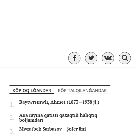
KÖP OQILĞANDAR
KÖP TALQILANĞANDAR
Baytwrsınwlı, Ahmet (1873—1938 jj.)
Aua rayına qatıstı qazaqtıñ halıqtıq
boljamdarı
Mwratbek Sarbasov – Şofer äni