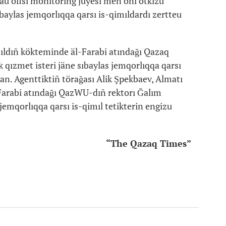
lau ofisi monitoring jüyesi men onı ötkizu
ıbaylas jemqorlıqqa qarsı is-qimıldardı zertteu
ıldıñ kökteminde äl-Farabi atındağı Qazaq
 qızmet isteri jäne sıbaylas jemqorlıqqa qarsı
an. Agenttiktiñ törağası Alik Şpekbaev, Almatı
-Farabi atındağı QazWU-dıñ rektorı Ğalım
jemqorlıqqa qarsı is-qimıl tetikterin engizu
“The Qazaq Times”