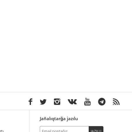
Jañalıqtarğa jazılu
tı
JAZILU