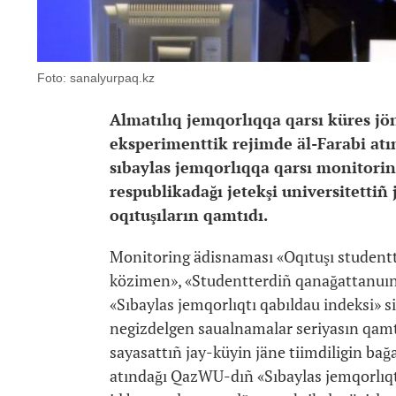
Foto: sanalyurpaq.kz
Almatılıq jemqorlıqqa qarsı küres j
eksperimenttik rejimde äl-Farabi atı
sıbaylas jemqorlıqqa qarsı monitoring
respublikadağı jetekşi universitetti
oqıtuşıların qamtıdı.
Monitoring ädisnaması «Oqıtuşı studentt
közimen», «Studentterdiñ qanağattanuın 
«Sıbaylas jemqorlıqtı qabıldau indeksi» s
negizdelgen saualnamalar seriyasın qamti
sayasattıñ jay-küyin jäne tiimdiligin bağ
atındağı QazWU-dıñ «Sıbaylas jemqorlıqtan