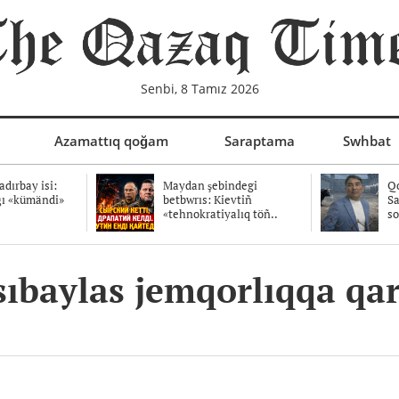
Senbi, 8 Tamız 2026
Azamattıq qoğam
Saraptama
Swhbat
dırbay isi:
Maydan şebindegi
Qo
ğı «kümändi»
betbwrıs: Kievtiñ
Sa
«tehnokratiyalıq töñ..
so
ıbaylas jemqorlıqqa qar