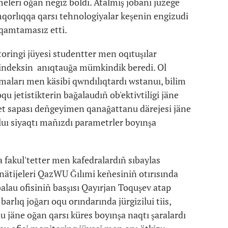
emeleri oğan negiz boldı. Atalmış jobanı jüzege
emqorlıqqa qarsı tehnologiyalar keşenin engizudi
 qamtamasız etti.
oringi jüyesi studentter men oqıtuşılar
u indeksin anıqtauğa mümkindik beredi. Ol
maları men käsibi qwndılıqtardı wstanuı, bilim
qu jetistikterin bağalaudıñ ob'ektivtiligi jäne
met sapası deñgeyimen qanağattanu därejesi jäne
aluı siyaqtı mañızdı parametrler boyınşa
 fakul'tetter men kafedralardıñ sıbaylas
ñ nätijeleri QazWU Ğılımi keñesiniñ otırısında
lau ofisiniñ basşısı Qayırjan Toquşev atap
rlıq joğarı oqu orındarında jürgizilui tiis,
lu jäne oğan qarsı küres boyınşa naqtı şaralardı