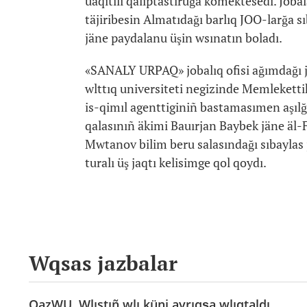
uaqıtılı qalıptastıruğa kömektesedi. Joba
täjiribesin Almatıdağı barlıq JOO-larğa s
jäne paydalanu üşin wsınatın boladı.
«SANALY URPAQ» jobalıq ofisi ağımdağı j
wlttıq universiteti negizinde Memlekettik
is-qimıl agenttiginiñ bastamasımen aşılğ
qalasınıñ äkimi Bauırjan Baybek jäne äl
Mwtanov bilim beru salasındağı sıbaylas 
turalı üş jaqtı kelisimge qol qoydı.
Wqsas jazbalar
QazWU. Wlıstıñ wlı küni ayrıqşa wlıqtaldı