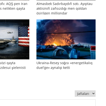
oñı: AQŞ pen Iran
Almasbek Sadırbaydıñ sotı. Ayıptau
s nelikten qayta
aktisiniñ zañsızdığı men qoldan
ösirilgen milliondar
sözi qayta
Ukraina-Resey soğısı «energetikalıq
zdesui şielenisti
duel'ge» aynalıp ketti