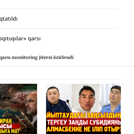
tatıldı
qıtuşılar» qarsı
arsı monitoring jüyesi äzirlendi