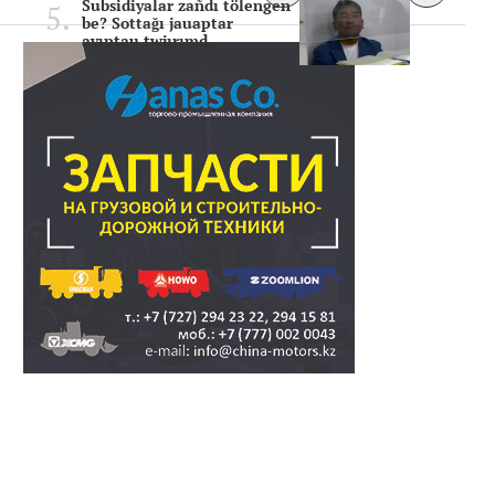
Subsidiyalar zañdı tölengen
be? Sottağı jauaptar
ayıptau twjırımd..