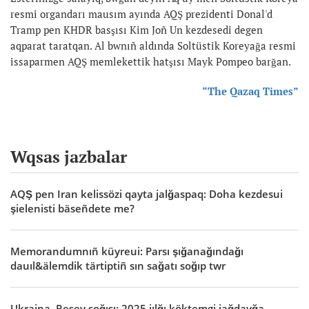
resmi organdarı mausım ayında AQŞ prezidenti Donal'd
Tramp pen KHDR basşısı Kim Joñ Un kezdesedi degen
aqparat taratqan. Al bwnıñ aldında Soltüstik Koreyağa resmi
issaparmen AQŞ memlekettik hatşısı Mayk Pompeo barğan.
“The Qazaq Times”
Wqsas jazbalar
AQŞ pen Iran kelissözi qayta jalğaspaq: Doha kezdesui
şielenisti bäseñdete me?
Memorandumnıñ küyreui: Parsı şığanağındağı
dauıl&älemdik tärtiptiñ sın sağatı soğıp twr
Ukraina–Resey soğısı: 2025 jılğı köktemgi jağdayğa