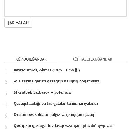
JARIYALAU
KÖP OQILĞANDAR
KÖP TALQILANĞANDAR
Baytwrsınwlı, Ahmet (1873—1938 jj.)
Aua rayına qatıstı qazaqtıñ halıqtıq boljamdarı
Mwratbek Sarbasov – Şofer äni
Qazaqstandağı eñ las qalalar tizimi jariyalandı
Orıstıñ bes soldatın jalğız wrıp jıqqan qazaq
Qos qızın qazaqşa toy jasap wzatqan qıtaydıñ qwpiyası