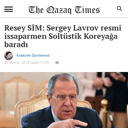
Resey SİM: Sergey Lavrov resmi
issaparmen Soltüstik Koreyağa
baradı
Esdäulet Qızırbekwlı
30 Mamır, 2018 sağat 15:05