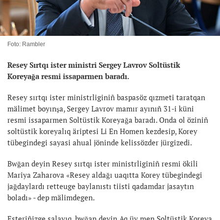
Foto: Rambler
Resey Sırtqı ister ministri Sergey Lavrov Soltüstik
Koreyağa resmi issaparmen baradı.
Resey sırtqı ister ministrliginiñ baspasöz qızmeti taratqan
mälimet boyınşa, Sergey Lavrov mamır ayınıñ 31-i küni
resmi issaparmen Soltüstik Koreyağa baradı. Onda ol öziniñ
soltüstik koreyalıq äriptesi Li En Homen kezdesip, Korey
tübegindegi sayasi ahual jöninde kelissözder jürgizedi.
Bwğan deyin Resey sırtqı ister ministrliginiñ resmi ökili
Mariya Zaharova «Resey aldağı uaqıtta Korey tübegindegi
jağdaylardı retteuge baylanıstı tiisti qadamdar jasaytın
boladı» - dep mälimdegen.
Esteriñizge salayıq, bwğan deyin Aq üy men Soltüstik Koreya