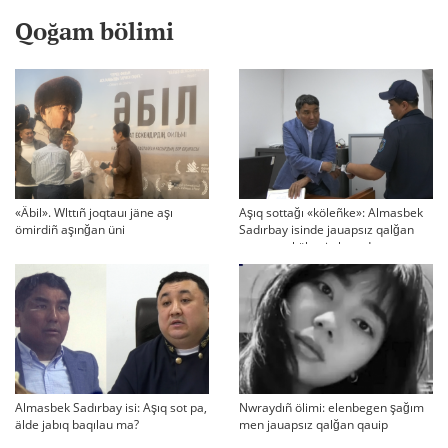
Qoğam bölimi
«Äbil». Wlttıñ joqtauı jäne aşı
Aşıq sottağı «köleñke»: Almasbek
ömirdiñ aşınğan üni
Sadırbay isinde jauapsız qalğan
swraqtar köbeyip baradı
Almasbek Sadırbay isi: Aşıq sot pa,
Nwraydıñ ölimi: elenbegen şağım
älde jabıq baqılau ma?
men jauapsız qalğan qauip