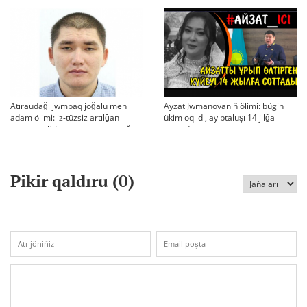
Atıraudağı jwmbaq joğalu men
Ayzat Jwmanovanıñ ölimi: bügin
adam ölimi: iz-tüzsiz artılğan
ükim oqıldı, ayıptaluşı 14 jılğa
otbası, policiya tergeui jäne qoğam
sottaldı
reakciyası
Pikir qaldıru (
0
)