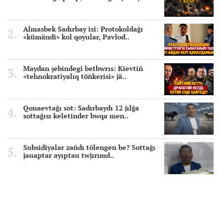
Almasbek Sadırbay isi: Protokoldağı
«kümändi» kol qoyular, Pavlod..
Maydan şebindegi betbwrıs: Kievtiñ
«tehnokratiyalıq töñkerisi» jä..
Qonaevtağı sot: Sadırbaydı 12 jılğa
sottağısı keletinder bwqa men..
Subsidiyalar zañdı tölengen be? Sottağı
jauaptar ayıptau twjırımd..