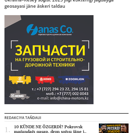
geosayasi jäne äskeri taldau
REDAKCIYA TAÑDAUI
10 KÜNDE NE ÖZGERDİ? Pokrovsk
mañındağı qasap, dron soğısı jäne j..