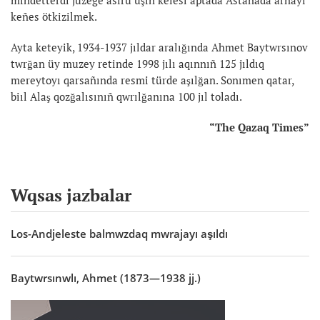
keñes ötkizilmek.
Ayta keteyik, 1934-1937 jıldar aralığında Ahmet Baytwrsınov
twrğan üy muzey retinde 1998 jılı aqınnıñ 125 jıldıq
mereytoyı qarsañında resmi türde aşılğan. Sonımen qatar,
biıl Alaş qozğalısınıñ qwrılğanına 100 jıl toladı.
“The Qazaq Times”
Wqsas jazbalar
Los-Andjeleste balmwzdaq mwrajayı aşıldı
Baytwrsınwlı, Ahmet (1873—1938 jj.)