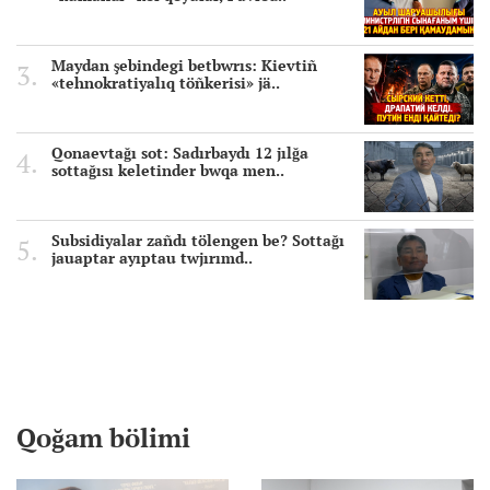
Maydan şebindegi betbwrıs: Kievtiñ
«tehnokratiyalıq töñkerisi» jä..
Qonaevtağı sot: Sadırbaydı 12 jılğa
sottağısı keletinder bwqa men..
Subsidiyalar zañdı tölengen be? Sottağı
jauaptar ayıptau twjırımd..
Qoğam bölimi