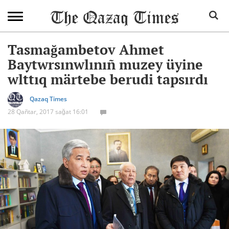
Tasmağambetov Ahmet
Baytwrsınwlınıñ muzey üyine
wlttıq märtebe berudi tapsırdı
Qazaq Times
28 Qañtar, 2017 sağat 16:01