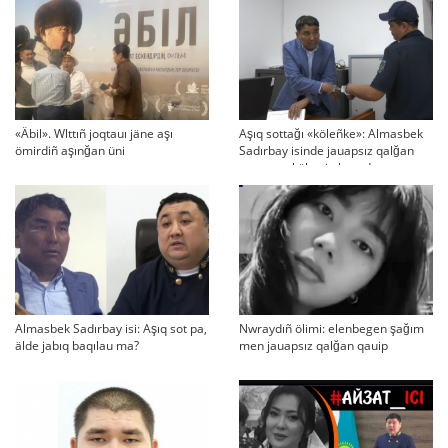
«Äbil». Wlttıñ joqtauı jäne aşı
Aşıq sottağı «köleñke»: Almasbek
ömirdiñ aşınğan üni
Sadırbay isinde jauapsız qalğan
swraqtar köbeyip baradı
Almasbek Sadırbay isi: Aşıq sot pa,
Nwraydıñ ölimi: elenbegen şağım
älde jabıq baqılau ma?
men jauapsız qalğan qauip