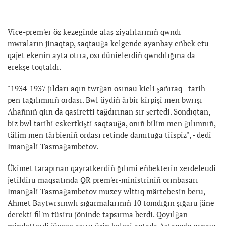
Vice-prem'er öz kezeginde alaş ziyalılarınıñ qwndı
mwraların jinaqtap, saqtauğa kelgende ayanbay eñbek etu
qajet ekenin ayta otıra, osı dünielerdiñ qwndılığına da
erekşe toqtaldı.
"1934-1937 jıldarı aqın twrğan osınau kieli şañıraq - tarih
pen tağılımnıñ ordası. Bwl üydiñ ärbir kirpişi men bwrışı
Ahañnıñ qiın da qasiretti tağdırınan sır şertedi. Sondıqtan,
biz bwl tarihi eskertkişti saqtauğa, onıñ bilim men ğılımnıñ,
tälim men tärbieniñ ordası retinde damıtuğa tiispiz", - dedi
Imanğali Tasmağambetov.
Ükimet tarapınan qayratkerdiñ ğılımi eñbekterin zerdeleudi
jetildiru maqsatında QR prem'er-ministriniñ orınbasarı
Imanğali Tasmağambetov muzey wlttıq märtebesin beru,
Ahmet Baytwrsınwlı şığarmalarınıñ 10 tomdığın şığaru jäne
derekti fil'm tüsiru jöninde tapsırma berdi. Qoyılğan
mindetterdi jüzege asıru üşin kelesi aptada Astanada arnayı