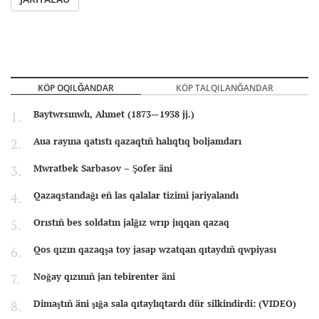
KÖP OQILĞANDAR
KÖP TALQILANĞANDAR
Baytwrsınwlı, Ahmet (1873—1938 jj.)
Aua rayına qatıstı qazaqtıñ halıqtıq boljamdarı
Mwratbek Sarbasov – Şofer äni
Qazaqstandağı eñ las qalalar tizimi jariyalandı
Orıstıñ bes soldatın jalğız wrıp jıqqan qazaq
Qos qızın qazaqşa toy jasap wzatqan qıtaydıñ qwpiyası
Noğay qızınıñ jan tebirenter äni
Dimaştıñ äni şığa sala qıtaylıqtardı dür silkindirdi: (VIDEO)