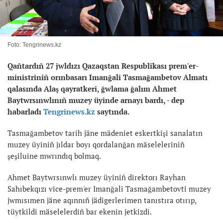
Foto: Tengrinews.kz
Qañtardıñ 27 jwldızı Qazaqstan Respublikası prem'er-
ministriniñ orınbasarı Imanğali Tasmağambetov Almatı
qalasında Alaş qayratkeri, ğwlama ğalım Ahmet
Baytwrsınwlınıñ muzey üyinde arnayı bardı, - dep
habarladı
Tengrinews.kz
saytında.
Tasmağambetov tarih jäne mädeniet eskertkişi sanalatın
muzey üyiniñ jıldar boyı qordalanğan mäseleleriniñ
şeşiluine mwrındıq bolmaq.
Ahmet Baytwrsınwlı muzey üyiniñ direktorı Rayhan
Sahıbekqızı vice-prem'er Imanğali Tasmağambetovti muzey
jwmısımen jäne aqınnıñ jädigerlerimen tanıstıra otırıp,
tüytkildi mäselelerdiñ bar ekenin jetkizdi.