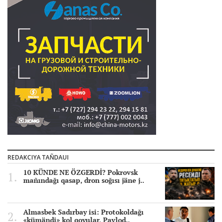
REDAKCIYA TAÑDAUI
10 KÜNDE NE ÖZGERDİ? Pokrovsk
mañındağı qasap, dron soğısı jäne j..
Almasbek Sadırbay isi: Protokoldağı
«kümändi» kol qoyular, Pavlod..