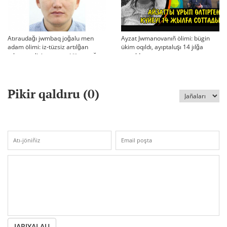
Atıraudağı jwmbaq joğalu men
Ayzat Jwmanovanıñ ölimi: bügin
adam ölimi: iz-tüzsiz artılğan
ükim oqıldı, ayıptaluşı 14 jılğa
otbası, policiya tergeui jäne qoğam
sottaldı
reakciyası
Pikir qaldıru (
0
)
JARIYALAU