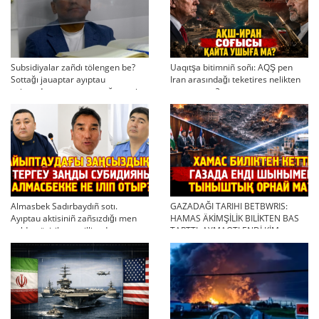
Subsidiyalar zañdı tölengen be?
Uaqıtşa bitimniñ soñı: AQŞ pen
Sottağı jauaptar ayıptau
Iran arasındağı teketires nelikten
twjırımdarın qayta qarauğa negiz
qayta uşıqtı?
bola ala ma?
Almasbek Sadırbaydıñ sotı.
GAZADAĞI TARIHI BETBWRIS:
Ayıptau aktisiniñ zañsızdığı men
HAMAS ÄKİMŞİLİK BILİKTEN BAS
qoldan ösirilgen milliondar
TARTTI. AYMAQTI ENDİ KİM
BASQARADI?