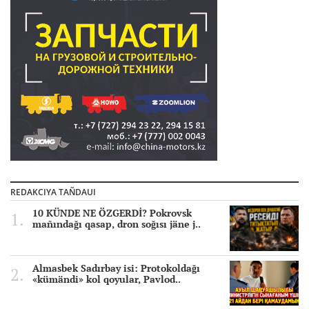
REDAKCIYA TAÑDAUI
10 KÜNDE NE ÖZGERDİ? Pokrovsk
mañındağı qasap, dron soğısı jäne j..
Almasbek Sadırbay isi: Protokoldağı
«kümändi» kol qoyular, Pavlod..