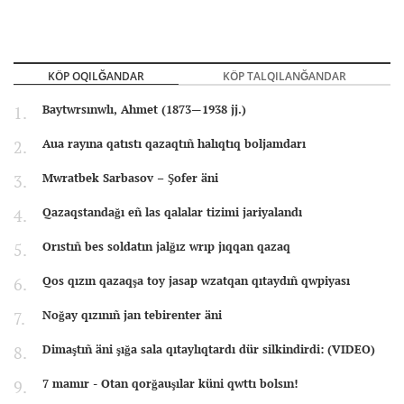
KÖP OQILĞANDAR
KÖP TALQILANĞANDAR
Baytwrsınwlı, Ahmet (1873—1938 jj.)
Aua rayına qatıstı qazaqtıñ halıqtıq boljamdarı
Mwratbek Sarbasov – Şofer äni
Qazaqstandağı eñ las qalalar tizimi jariyalandı
Orıstıñ bes soldatın jalğız wrıp jıqqan qazaq
Qos qızın qazaqşa toy jasap wzatqan qıtaydıñ qwpiyası
Noğay qızınıñ jan tebirenter äni
Dimaştıñ äni şığa sala qıtaylıqtardı dür silkindirdi: (VIDEO)
7 mamır - Otan qorğauşılar küni qwttı bolsın!