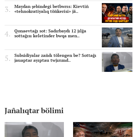
Maydan şebindegi betbwrıs: Kievtiñ
«tehnokratiyalıq töñkerisi» jä..
Qonaevtağı sot: Sadırbaydı 12 jılğa
sottağısı keletinder bwqa men..
Subsidiyalar zañdı tölengen be? Sottağı
jauaptar ayıptau twjırımd..
Jañalıqtar bölimi