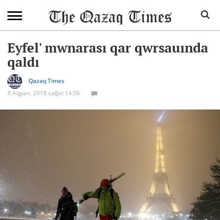
Eyfel' mwnarası qar qwrsauında
qaldı
Qazaq Times
8 Aqpan, 2018 sağat 14:56