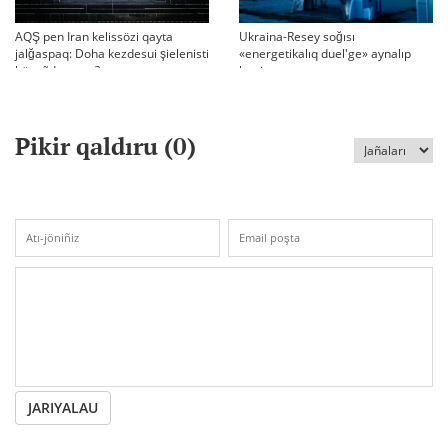
AQŞ pen Iran kelissözi qayta
Ukraina-Resey soğısı
jalğaspaq: Doha kezdesui şielenisti
«energetikalıq duel'ge» aynalıp
bäseñdete me?
ketti
Pikir qaldıru (
0
)
JARIYALAU