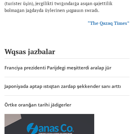
(turister üşin), jergilikti twrğındarğa asqan qajettilik
bolmağan jağdayda üylerinen şıqpauın swradı.
“The Qazaq Times”
Wqsas jazbalar
Franciya prezidenti Parijdegi meşitterdi aralap jür
Japoniyada aptap ıstıqtan zardap şekkender sanı arttı
Örtke oranğan tarihi jädigerler