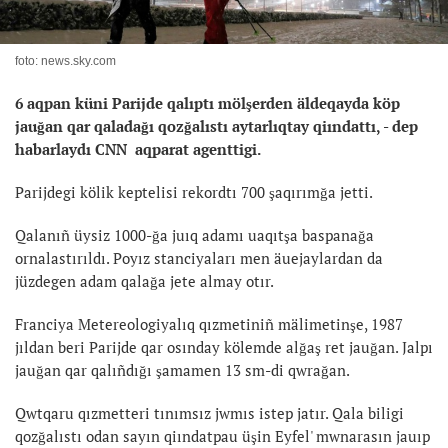
foto: news.sky.com
6 aqpan küni Parijde qalıptı mölşerden äldeqayda köp
jauğan qar qaladağı qozğalıstı aytarlıqtay qiındattı, - dep
habarlaydı CNN aqparat agenttigi.
Parijdegi kölik keptelisi rekordtı 700 şaqırımğa jetti.
Qalanıñ üysiz 1000-ğa juıq adamı uaqıtşa baspanağa
ornalastırıldı. Poyız stanciyaları men äuejaylardan da
jüzdegen adam qalağa jete almay otır.
Franciya Metereologiyalıq qızmetiniñ mälimetinşe, 1987
jıldan beri Parijde qar osınday kölemde alğaş ret jauğan. Jalpı
jauğan qar qalıñdığı şamamen 13 sm-di qwrağan.
Qwtqaru qızmetteri tınımsız jwmıs istep jatır. Qala biligi
qozğalıstı odan sayın qiındatpau üşin Eyfel' mwnarasın jauıp