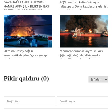
GAZADAĞI TARIHI BETBWRIS:
AQŞ pen Iran kelissözi qayta
HAMAS ÄKİMŞİLİK BILİKTEN BAS
jalğaspaq: Doha kezdesui şielenisti
TARTTI. AYMAQTI ENDİ KİM
bäseñdete me?
BASQARADI?
Ukraina-Resey soğısı
Memorandumnıñ küyreui: Parsı
«energetikalıq duel'ge» aynalıp
şığanağındağı dauıl&älemdik
ketti
tärtiptiñ sın sağatı soğıp twr
Pikir qaldıru (
0
)