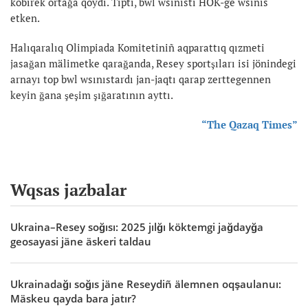
köbirek ortağa qoydı. Tipti, bwl wsınıstı HOK-ge wsınıs
etken.
Halıqaralıq Olimpiada Komitetiniñ aqparattıq qızmeti
jasağan mälimetke qarağanda, Resey sportşıları isi jönindegi
arnayı top bwl wsınıstardı jan-jaqtı qarap zerttegennen
keyin ğana şeşim şığaratının ayttı.
“The Qazaq Times”
Wqsas jazbalar
Ukraina–Resey soğısı: 2025 jılğı köktemgi jağdayğa
geosayasi jäne äskeri taldau
Ukrainadağı soğıs jäne Reseydiñ älemnen oqşaulanuı:
Mäskeu qayda bara jatır?