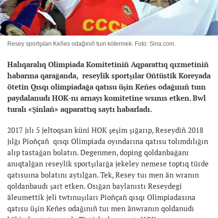
Resey sportşıları Keñes odağınıñ tuın kötermek. Foto: Sina.com.
Halıqaralıq Olimpiada Komitetiniñ Aqparattıq qızmetiniñ
habarına qarağanda, reseylik sportşılar Oñtüstik Koreyada
ötetin Qısqı olimpiadağa qatısu üşin Keñes odağınıñ tuın
paydalanudı HOK-nı arnayı komitetine wsınıs etken. Bwl
turalı «Şinlañ» aqparattıq saytı habarladı.
2017 jılı 5 jeltoqsan küni HOK şeşim şığarıp, Reseydiñ 2018
jılğı Pioñçañ qısqı Olimpiada oyındarına qatısu tolımdılığın
alıp tastağan bolatın. Degenmen, doping qoldanbağanı
anıqtalğan reseylik sportşılarğa jekeley nemese toptıq türde
qatısuına bolatını aytılğan. Tek, Resey tuı men än wranın
qoldanbaudı şart etken. Osığan baylanıstı Reseydegi
äleumettik jeli twtınuşıları Pioñçañ qısqı Olimpiadasına
qatısu üşin Keñes odağınıñ tuı men änwranın qoldanudı