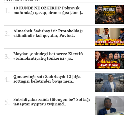
10 KÜNDE NE ÖZGERDİ? Pokrovsk
mañındağı qasap, dron soğısı jäne j..
Almasbek Sadırbay isi: Protokoldağı
«kümändi» kol qoyular, Pavlod..
Maydan şebindegi betbwrıs: Kievtiñ
«tehnokratiyalıq töñkerisi» jä..
Qonaevtağı sot: Sadırbaydı 12 jılğa
sottağısı keletinder bwqa men..
Subsidiyalar zañdı tölengen be? Sottağı
jauaptar ayıptau twjırımd..