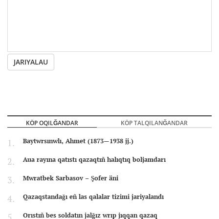
JARIYALAU
KÖP OQILĞANDAR
KÖP TALQILANĞANDAR
Baytwrsınwlı, Ahmet (1873—1938 jj.)
Aua rayına qatıstı qazaqtıñ halıqtıq boljamdarı
Mwratbek Sarbasov – Şofer äni
Qazaqstandağı eñ las qalalar tizimi jariyalandı
Orıstıñ bes soldatın jalğız wrıp jıqqan qazaq