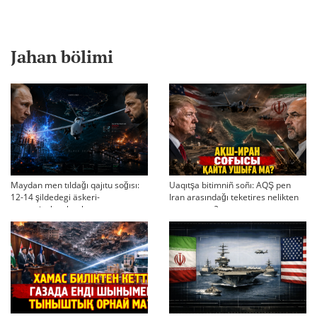
Jahan bölimi
Maydan men tıldağı qajıtu soğısı:
Uaqıtşa bitimniñ soñı: AQŞ pen
12-14 şildedegi äskeri-
Iran arasındağı teketires nelikten
strategiyalıq ahual
qayta uşıqtı?