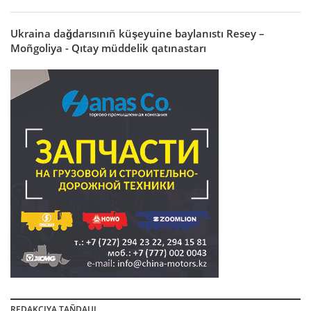
Ukraina dağdarısınıñ küşeyuine baylanıstı Resey –
Moñgoliya - Qıtay müddelik qatınastarı
REDAKCIYA TAÑDAUI