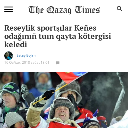
Reseylik sportşılar Keñes
odağınıñ tuın qayta kötergisi
keledi
Estay Bojan
16 Qañtar, 2018 sağat 18:01