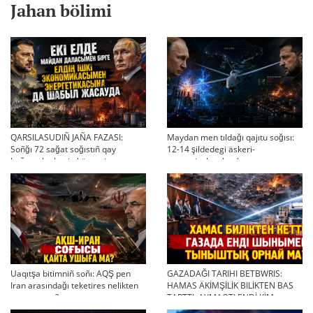
Jahan bölimi
QARSILASUDIÑ JAÑA FAZASI:
Maydan men tıldağı qajıtu soğısı:
Soñğı 72 sağat soğıstıñ qay
12-14 şildedegi äskeri-
bağıtqa ketkenin körsetti
strategiyalıq ahual
Uaqıtşa bitimniñ soñı: AQŞ pen
GAZADAĞI TARIHI BETBWRIS:
Iran arasındağı teketires nelikten
HAMAS ÄKİMŞİLİK BILİKTEN BAS
qayta uşıqtı?
TARTTI. AYMAQTI ENDİ KİM
BASQARADI?