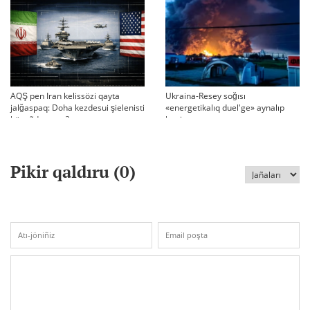
AQŞ pen Iran kelissözi qayta
Ukraina-Resey soğısı
jalğaspaq: Doha kezdesui şielenisti
«energetikalıq duel'ge» aynalıp
bäseñdete me?
ketti
Pikir qaldıru (
0
)