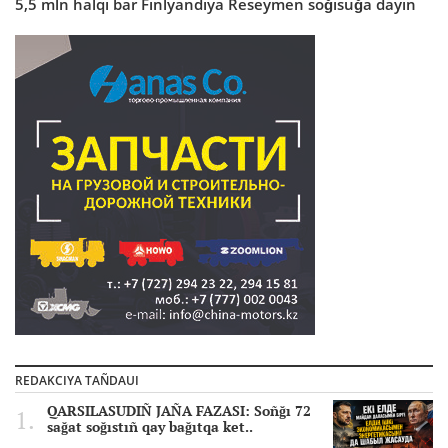
5,5 mln halqı bar Finlyandiya Reseymen soğısuğa dayın
REDAKCIYA TAÑDAUI
QARSILASUDIÑ JAÑA FAZASI: Soñğı 72
sağat soğıstıñ qay bağıtqa ket..