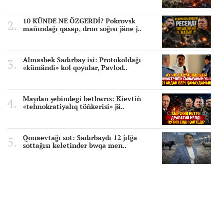
10 KÜNDE NE ÖZGERDİ? Pokrovsk
mañındağı qasap, dron soğısı jäne j..
Almasbek Sadırbay isi: Protokoldağı
«kümändi» kol qoyular, Pavlod..
Maydan şebindegi betbwrıs: Kievtiñ
«tehnokratiyalıq töñkerisi» jä..
Qonaevtağı sot: Sadırbaydı 12 jılğa
sottağısı keletinder bwqa men..