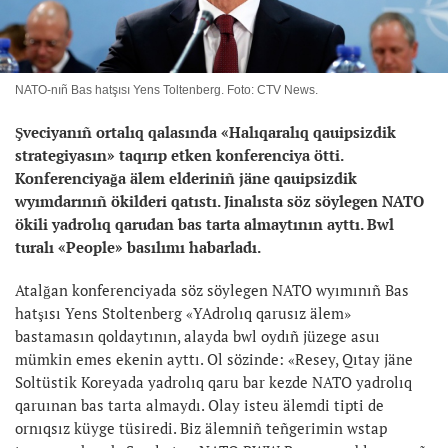
NATO-nıñ Bas hatşısı Yens Toltenberg. Foto: CTV News.
Şveciyanıñ ortalıq qalasında «Halıqaralıq qauipsizdik
strategiyasın» taqırıp etken konferenciya ötti.
Konferenciyağa älem elderiniñ jäne qauipsizdik
wyımdarınıñ ökilderi qatıstı. Jinalısta söz söylegen NATO
ökili yadrolıq qarudan bas tarta almaytının ayttı. Bwl
turalı «People» basılımı habarladı.
Atalğan konferenciyada söz söylegen NATO wyımınıñ Bas
hatşısı Yens Stoltenberg «YAdrolıq qarusız älem»
bastamasın qoldaytının, alayda bwl oydıñ jüzege asuı
mümkin emes ekenin ayttı. Ol sözinde: «Resey, Qıtay jäne
Soltüstik Koreyada yadrolıq qaru bar kezde NATO yadrolıq
qaruınan bas tarta almaydı. Olay isteu älemdi tipti de
ornıqsız küyge tüsiredi. Biz älemniñ teñgerimin wstap