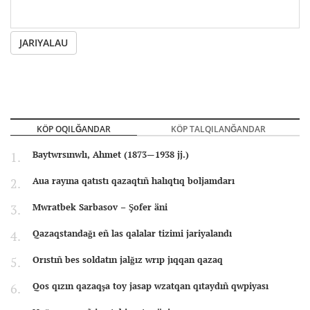
JARIYALAU
KÖP OQILĞANDAR
KÖP TALQILANĞANDAR
Baytwrsınwlı, Ahmet (1873—1938 jj.)
Aua rayına qatıstı qazaqtıñ halıqtıq boljamdarı
Mwratbek Sarbasov – Şofer äni
Qazaqstandağı eñ las qalalar tizimi jariyalandı
Orıstıñ bes soldatın jalğız wrıp jıqqan qazaq
Qos qızın qazaqşa toy jasap wzatqan qıtaydıñ qwpiyası