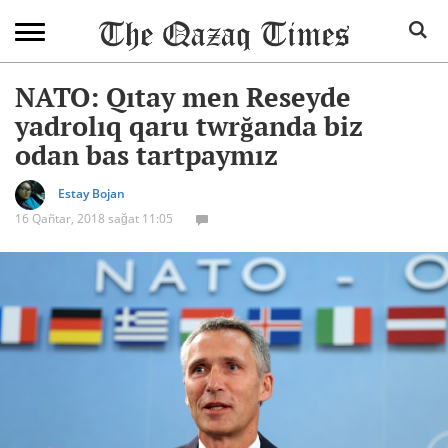
NATO: Qıtay men Reseyde
yadrolıq qaru twrğanda biz
odan bas tartpaymız
Estay Bojan
16 Qañtar, 2018 sağat 11:05