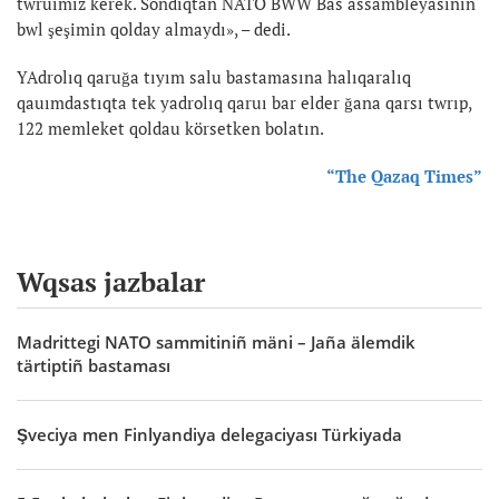
twruımız kerek. Sondıqtan NATO BWW Bas assambleyasınıñ
bwl şeşimin qolday almaydı», – dedi.
YAdrolıq qaruğa tıyım salu bastamasına halıqaralıq
qauımdastıqta tek yadrolıq qaruı bar elder ğana qarsı twrıp,
122 memleket qoldau körsetken bolatın.
“The Qazaq Times”
Wqsas jazbalar
Madrittegi NATO sammitiniñ mäni – Jaña älemdik
tärtiptiñ bastaması
Şveciya men Finlyandiya delegaciyası Türkiyada