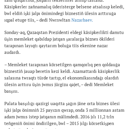
Käsipkerler zañnamalıq üderisterge belsene atsalısıp keledi,
bwl eldiñ işki jalpı önimindegi biznestiñ ülesin arttıruğa
ıqpal etuge tiis, – dedi Nwrswltan
Nazarbaev.
Sonday-aq, Qazaqstan Prezidenti eldegi käsipkerlikti damıtu
üşin memleket qabıldap jatqan şaralarğa biznes ökilderi
tarapınan layıqtı qaytarım boluğa tiis ekenine nazar
audardı.
– Memleket tarapınan körsetilgen qamqorlıq pen qoldauğa
biznestiñ jauap beretin kezi keldi. Azamattardı käsipkerlik
salasına twraqtı türde tartıp, el ekonomikasındağı olardıñ
ülesin arttıru üşin jwmıs jürgizu qajet, – dedi Memleket
basşısı.
Palata basşılığı qazirgi uaqıtta şağın jäne orta biznes ülesi
işki jalpı önimniñ 25 payızın qwrap, onda 3 millionnan astam
adam jwmıs istep jatqanın mälimdedi. 2016 jılı 11,2 trln
teñgeniñ önimi öndirilgen, bwl – 2015 jılğı körsetkişpen