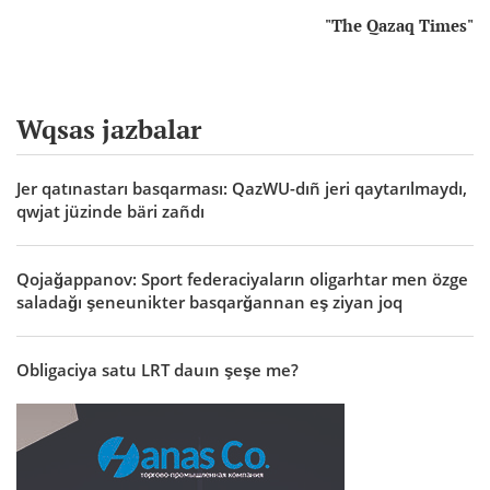
"The Qazaq Times"
Wqsas jazbalar
Jer qatınastarı basqarması: QazWU-dıñ jeri qaytarılmaydı,
qwjat jüzinde bäri zañdı
Qojağappanov: Sport federaciyaların oligarhtar men özge
saladağı şeneunikter basqarğannan eş ziyan joq
Obligaciya satu LRT dauın şeşe me?