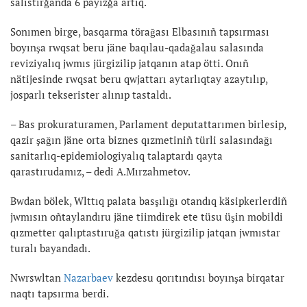
salıstırğanda 6 payızğa artıq.
Sonımen birge, basqarma törağası Elbasınıñ tapsırması
boyınşa rwqsat beru jäne baqılau-qadağalau salasında
reviziyalıq jwmıs jürgizilip jatqanın atap ötti. Onıñ
nätijesinde rwqsat beru qwjattarı aytarlıqtay azaytılıp,
josparlı tekserister alınıp tastaldı.
– Bas prokuraturamen, Parlament deputattarımen birlesip,
qazir şağın jäne orta biznes qızmetiniñ türli salasındağı
sanitarlıq-epidemiologiyalıq talaptardı qayta
qarastırudamız, – dedi A.Mırzahmetov.
Bwdan bölek, Wlttıq palata basşılığı otandıq käsipkerlerdiñ
jwmısın oñtaylandıru jäne tiimdirek ete tüsu üşin mobildi
qızmetter qalıptastıruğa qatıstı jürgizilip jatqan jwmıstar
turalı bayandadı.
Nwrswltan
Nazarbaev
kezdesu qorıtındısı boyınşa birqatar
naqtı tapsırma berdi.