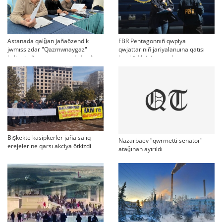
Astanada qalğan jañaözendik
FBR Pentagonnıñ qwpiya
jwmıssızdar "Qazmwnaygaz"
qwjattarınıñ jariyalanuına qatısı
kelissözdi toqtatıp tastadı deydi
bar küdiktini qamadı
Bişkekte käsipkerler jaña salıq
Nazarbaev "qwrmetti senator"
erejelerine qarsı akciya ötkizdi
atağınan ayırıldı