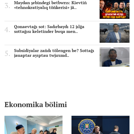
Maydan şebindegi betbwrıs: Kievtiñ
«tehnokratiyalıq töñkerisi» jä..
Qonaevtağı sot: Sadırbaydı 12 jılğa
sottağısı keletinder bwqa men..
Subsidiyalar zañdı tölengen be? Sottağı
jauaptar ayıptau twjırımd..
Ekonomika bölimi