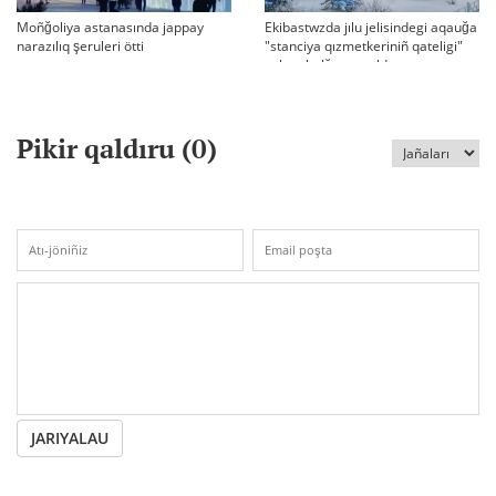
Moñğoliya astanasında jappay
Ekibastwzda jılu jelisindegi aqauğa
narazılıq şeruleri ötti
"stanciya qızmetkeriniñ qateligi"
sebep bolğanı aytıldı
Pikir qaldıru (
0
)
JARIYALAU