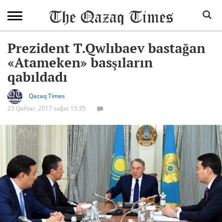
Prezident T.Qwlıbaev bastağan
«Atameken» basşıların
qabıldadı
Qazaq Times
23 Qañtar, 2017 sağat 15:35