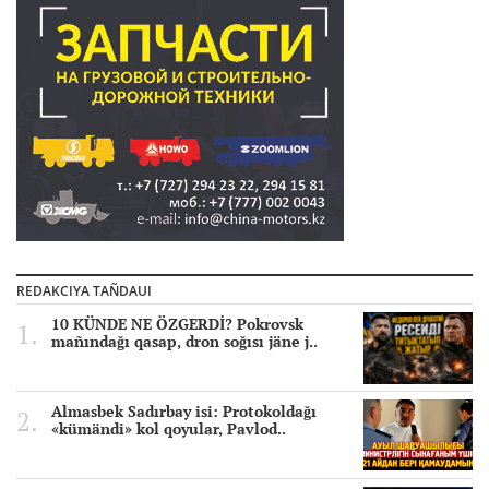
REDAKCIYA TAÑDAUI
10 KÜNDE NE ÖZGERDİ? Pokrovsk
mañındağı qasap, dron soğısı jäne j..
Almasbek Sadırbay isi: Protokoldağı
«kümändi» kol qoyular, Pavlod..