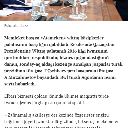
Foto: akorda.kz
Memleket basşısı «Atameken» wlttıq käsipkerler
palatasınıñ basşılığın qabıldadı. Kezdesude Qazaqstan
Prezidentine Wlttıq palatanıñ 2016 jılğı jwmısınıñ
qorıtındıları, respublikalıq biznes qoğamdastığınıñ
damuı, sonday-aq aldağı kezeñge arnalğan josparlar turalı
prezidium törağası T.Qwlıbaev pen basqarma törağası
A.Mırzahmetov bayandadı. Bwl turalı Aqordanıñ resmi
saytı habarladı.
Elbası biznesti qoldau jöninde Ükimet maqsattı türde
twraqtı jwmıs jürgizip otırğanın atap ötti.
– Zañnamalıq aktilerge der kezinde özgerister engizu
bağıtında jüyeli jwmıstar jürgizilude, tekseruşi mekemeler
sanı qısqartıldı, josparlı tekserister alınıp tastaldı.