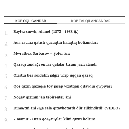
KÖP OQILĞANDAR
KÖP TALQILANĞANDAR
Baytwrsınwlı, Ahmet (1873—1938 jj.)
Aua rayına qatıstı qazaqtıñ halıqtıq boljamdarı
Mwratbek Sarbasov – Şofer äni
Qazaqstandağı eñ las qalalar tizimi jariyalandı
Orıstıñ bes soldatın jalğız wrıp jıqqan qazaq
Qos qızın qazaqşa toy jasap wzatqan qıtaydıñ qwpiyası
Noğay qızınıñ jan tebirenter äni
Dimaştıñ äni şığa sala qıtaylıqtardı dür silkindirdi: (VIDEO)
7 mamır - Otan qorğauşılar küni qwttı bolsın!