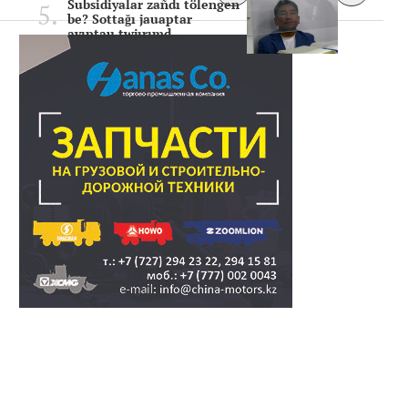
Subsidiyalar zañdı tölengen
be? Sottağı jauaptar
ayıptau twjırımd..