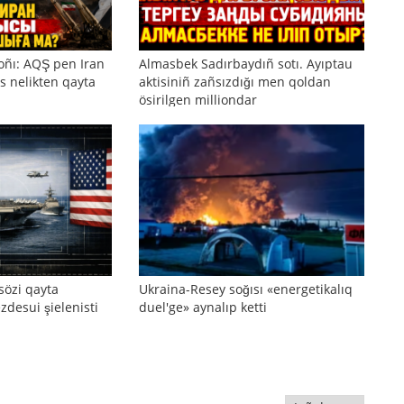
oñı: AQŞ pen Iran
Almasbek Sadırbaydıñ sotı. Ayıptau
s nelikten qayta
aktisiniñ zañsızdığı men qoldan
ösirilgen milliondar
sözi qayta
Ukraina-Resey soğısı «energetikalıq
zdesui şielenisti
duel'ge» aynalıp ketti