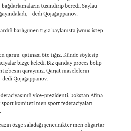
z bağdarlamaların tüsindirip beredi. Saylau
ağayındaladı, – dedi Qojağappanov.
ardıñ barlığımen tığız baylanısta jwmıs istep
n qarım-qatınası öte tığız. Künde söylesip
aciyalar bizge keledi. Biz qanday proces bolıp
küntizbesin qaraymız. Qarjat mäselelerin
– dedi Qojağappanov.
deraciyasınıñ vice-prezidenti, bokstan Afina
sport komiteti men sport federaciyaları
.
razın özge saladağı şeneunikter men oligartar