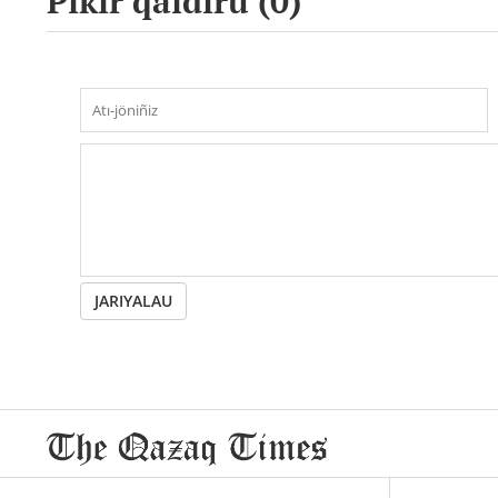
Pikir qaldıru (
0
)
JARIYALAU