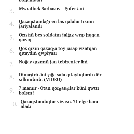
Mwratbek Sarbasov – Şofer äni
Qazaqstandağı eñ las qalalar tizimi
jariyalandı
Orıstıñ bes soldatın jalğız wrıp jıqqan
qazaq
Qos qızın qazaqşa toy jasap wzatqan
qıtaydıñ qwpiyası
Noğay qızınıñ jan tebirenter äni
Dimaştıñ äni şığa sala qıtaylıqtardı dür
silkindirdi: (VIDEO)
7 mamır - Otan qorğauşılar küni qwttı
bolsın!
Qazaqstandıqtar vizasız 71 elge bara
aladı