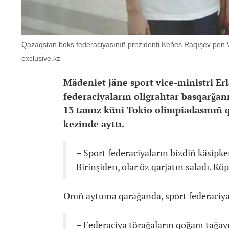
Qazaqstan boks federaciyasınıñ prezidenti Keñes Raqışev pen W
exclusive.kz
Mädeniet jäne sport vice-ministri Er
federaciyaların oligrahtar basqarğann
13 tamız küni Tokio olimpiadasınıñ q
kezinde ayttı.
– Sport federaciyaların bizdiñ käsipk
Birinşiden, olar öz qarjatın saladı. Kö
Onıñ aytuına qarağanda, sport federaciyal
– Federaciya törağaların qoğam tağayı