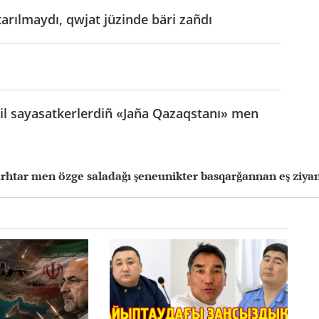
arılmaydı, qwjat jüzinde bäri zañdı
şil sayasatkerlerdiñ «Jaña Qazaqstanı» men
rhtar men özge saladağı şeneunikter basqarğannan eş ziyan