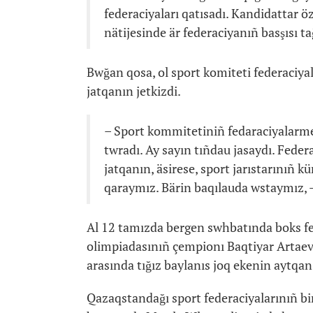
federaciyaları qatısadı. Kandidattar ö
nätijesinde är federaciyanıñ basşısı t
Bwğan qosa, ol sport komiteti federaciyal
jatqanın jetkizdi.
– Sport kommitetiniñ fedaraciyalarme
twradı. Ay sayın tıñdau jasaydı. Feder
jatqanın, äsirese, sport jarıstarınıñ 
qaraymız. Bärin baqılauda wstaymız, 
Al 12 tamızda bergen swhbatında boks fe
olimpiadasınıñ çempionı Baqtiyar Artaev 
arasında tığız baylanıs joq ekenin aytqan
Qazaqstandağı sport federaciyalarınıñ bi