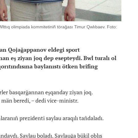
lttıq olimpiada kommitetiniñ törağası Timur Qwlıbaev. Foto:
lan Qojağappanov eldegi sport
an eş ziyan joq dep esepteydi. Bwl turalı ol
orıtındısına baylanıstı ötken brifing
erler basqarğannan eşqanday ziyan joq.
p män beredi, – dedi vice-ministr.
aranıñ prezidenti saylau araqılı tañdaladı.
ndaydı. Saylau boladı. Saylauğa bükil oblıs