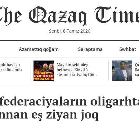
Senbi, 8 Tamız 2026
Azamattıq qoğam
Saraptama
Swhbat
dırbay isi:
Maydan şebindegi
Qo
ğı «kümändi»
betbwrıs: Kievtiñ
Sa
«tehnokratiyalıq töñ..
so
federaciyaların oligarht
nnan eş ziyan joq