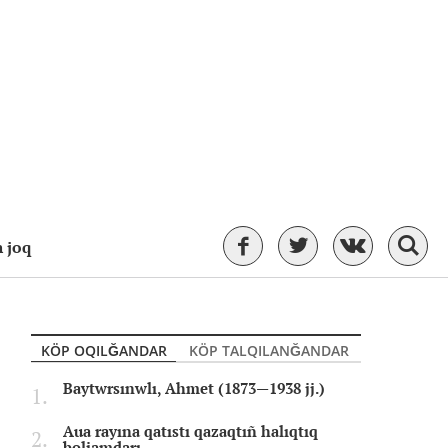
 joq
KÖP OQILĞANDAR
KÖP TALQILANĞANDAR
Baytwrsınwlı, Ahmet (1873—1938 jj.)
Aua rayına qatıstı qazaqtıñ halıqtıq
boljamdarı