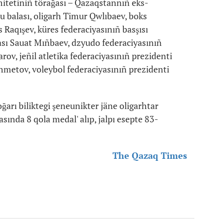
mitetiniñ törağası – Qazaqstannıñ eks-
 balası, oligarh Timur Qwlıbaev, boks
 Raqışev, küres federaciyasınıñ basşısı
ası Sauat Mıñbaev, dzyudo federaciyasınıñ
ov, jeñil atletika federaciyasınıñ prezidenti
hmetov, voleybol federaciyasınıñ prezidenti
oğarı biliktegi şeneunikter jäne oligarhtar
sında 8 qola medal' alıp, jalpı esepte 83-
The Qazaq Times