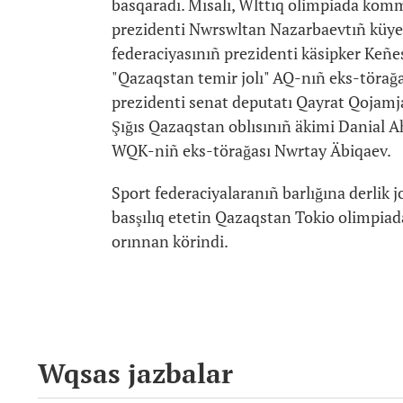
basqaradı. Mısalı, Wlttıq olimpiada kom
prezidenti Nwrswltan Nazarbaevtıñ küyeu
federaciyasınıñ prezidenti käsipker Keñes
"Qazaqstan temir jolı" AQ-nıñ eks-törağ
prezidenti senat deputatı Qayrat Qojamjar
Şığıs Qazaqstan oblısınıñ äkimi Danial A
WQK-niñ eks-törağası Nwrtay Äbiqaev.
Sport federaciyalaranıñ barlığına derlik j
basşılıq etetin Qazaqstan Tokio olimpiada
orınnan körindi.
Wqsas jazbalar