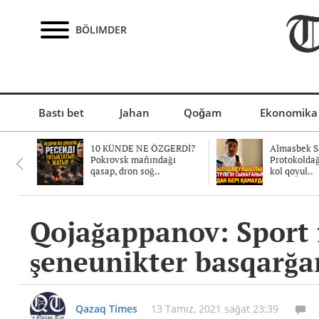
BÖLIMDER
Bastı bet
Jahan
Qoğam
Ekonomika
10 KÜNDE NE ÖZGERDİ?
Almasbek Sa
Pokrovsk mañındağı
Protokolda
qasap, dron soğ..
kol qoyul..
Qojağappanov: Sport 
şeneunikter basqarğa
Qazaq Times
13 Tamız, 2021 sağat 23:39