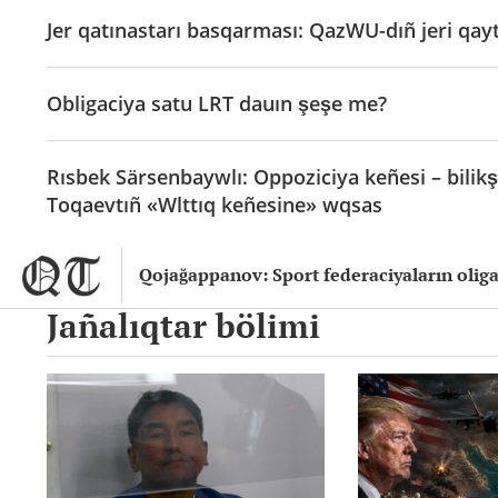
Jer qatınastarı basqarması: QazWU-dıñ jeri qayt
Obligaciya satu LRT dauın şeşe me?
Rısbek Särsenbaywlı: Oppoziciya keñesi – bilik
Toqaevtıñ «Wlttıq keñesine» wqsas
Qojağappanov: Sport federaciyaların oliga
Jañalıqtar bölimi