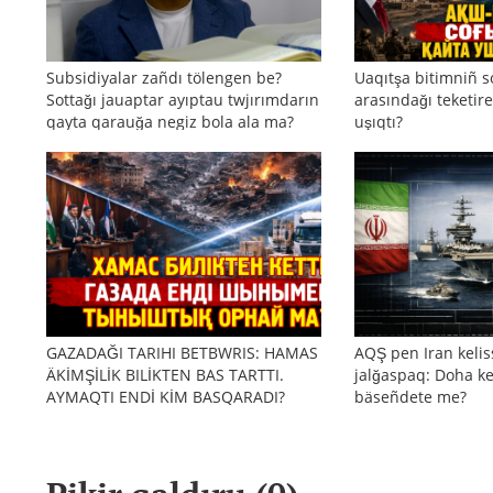
Subsidiyalar zañdı tölengen be?
Uaqıtşa bitimniñ s
Sottağı jauaptar ayıptau twjırımdarın
arasındağı teketire
qayta qarauğa negiz bola ala ma?
uşıqtı?
GAZADAĞI TARIHI BETBWRIS: HAMAS
AQŞ pen Iran kelis
ÄKİMŞİLİK BILİKTEN BAS TARTTI.
jalğaspaq: Doha ke
AYMAQTI ENDİ KİM BASQARADI?
bäseñdete me?