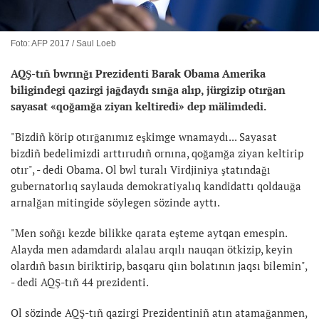
Foto: AFP 2017 / Saul Loeb
AQŞ-tıñ bwrınğı Prezidenti Barak Obama Amerika
biligindegi qazirgi jağdaydı sınğa alıp, jürgizip otırğan
sayasat «qoğamğa ziyan keltiredi» dep mälimdedi.
"Bizdiñ körip otırğanımız eşkimge wnamaydı... Sayasat
bizdiñ bedelimizdi arttırudıñ ornına, qoğamğa ziyan keltirip
otır", - dedi Obama. Ol bwl turalı Virdjiniya ştatındağı
gubernatorlıq saylauda demokratiyalıq kandidattı qoldauğa
arnalğan mitingide söylegen sözinde ayttı.
"Men soñğı kezde bilikke qarata eşteme aytqan emespin.
Alayda men adamdardı alalau arqılı nauqan ötkizip, keyin
olardıñ basın biriktirip, basqaru qiın bolatının jaqsı bilemin",
- dedi AQŞ-tıñ 44 prezidenti.
Ol sözinde AQŞ-tıñ qazirgi Prezidentiniñ atın atamağanmen,