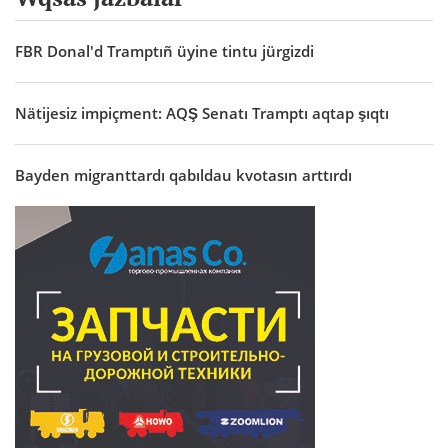
FBR Donal'd Tramptıñ üyine tintu jürgizdi
Nätijesiz impiçment: AQŞ Senatı Tramptı aqtap şıqtı
Bayden migranttardı qabıldau kvotasın arttırdı