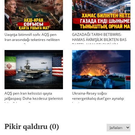
Uaqıtşa bitimniñ soñı: AQŞ pen
GAZADAĞI TARIHI BETBWRIS:
Iran arasındağı teketires nelikten
HAMAS ÄKİMŞİLİK BILİKTEN BAS
qayta uşıqtı?
TARTTI. AYMAQTI ENDİ KİM
BASQARADI?
AQŞ pen Iran kelissözi qayta
Ukraina-Resey soğısı
jalğaspaq: Doha kezdesui şielenisti
«energetikalıq duel'ge» aynalıp
bäseñdete me?
ketti
Pikir qaldıru (
0
)