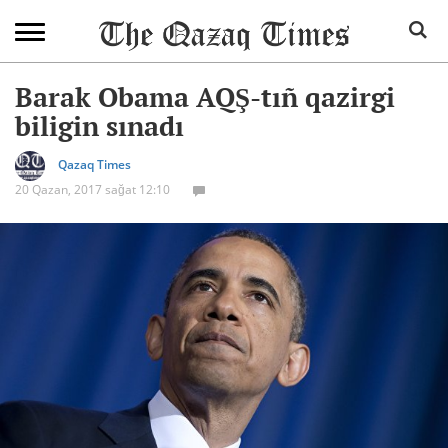
Barak Obama AQŞ-tıñ qazirgi
biligin sınadı
Qazaq Times
20 Qazan, 2017 sağat 12:10