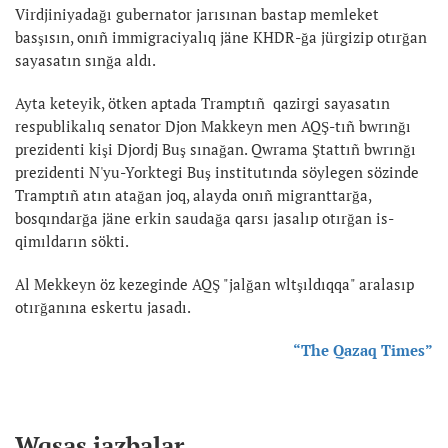
Virdjiniyadağı gubernator jarısınan bastap memleket
basşısın, onıñ immigraciyalıq jäne KHDR-ğa jürgizip otırğan
sayasatın sınğa aldı.
Ayta keteyik, ötken aptada Tramptıñ qazirgi sayasatın
respublikalıq senator Djon Makkeyn men AQŞ-tıñ bwrınğı
prezidenti kişi Djordj Buş sınağan. Qwrama Ştattıñ bwrınğı
prezidenti N'yu-Yorktegi Buş institutında söylegen sözinde
Tramptıñ atın atağan joq, alayda onıñ migranttarğa,
bosqındarğa jäne erkin saudağa qarsı jasalıp otırğan is-
qimıldarın sökti.
Al Mekkeyn öz kezeginde AQŞ "jalğan wltşıldıqqa" aralasıp
otırğanına eskertu jasadı.
“The Qazaq Times”
Wqsas jazbalar