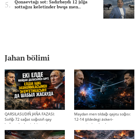
Qonaevtağı sot: Sadırbaydı 12 jılğa
sottağısı keletinder bwqa men..
Jahan bölimi
QARSILASUDIÑ JAÑA FAZASI:
Maydan men tıldağı qajıtu soğısı:
Soñğı 72 sağat soğıstıñ qay
12-14 şildedegi äskeri-
bağıtqa ketkenin körsetti
strategiyalıq ahual