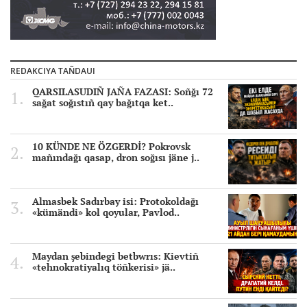
REDAKCIYA TAÑDAUI
QARSILASUDIÑ JAÑA FAZASI: Soñğı 72
sağat soğıstıñ qay bağıtqa ket..
10 KÜNDE NE ÖZGERDİ? Pokrovsk
mañındağı qasap, dron soğısı jäne j..
Almasbek Sadırbay isi: Protokoldağı
«kümändi» kol qoyular, Pavlod..
Maydan şebindegi betbwrıs: Kievtiñ
«tehnokratiyalıq töñkerisi» jä..