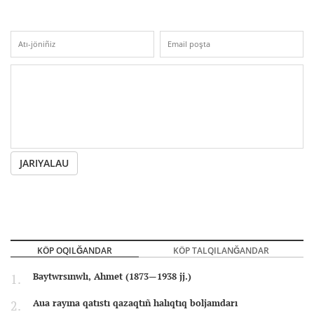
JARIYALAU
KÖP OQILĞANDAR
KÖP TALQILANĞANDAR
Baytwrsınwlı, Ahmet (1873—1938 jj.)
Aua rayına qatıstı qazaqtıñ halıqtıq boljamdarı