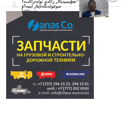
سۋبسيديالار زاڭدى تولەنزاڭدىە؟
سوتتولەنگەناپتار ايىبە؟ۋ
تسوتتاعىا..