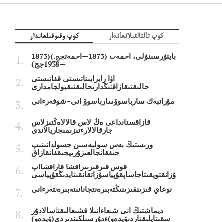
كوپ تالتالقىلانعاندار
كوپ وقىوقىلعاندار
بايتۇرسىنۇلى، احمەت (1873—احمەتجج.)(1873
—1938جج)
اۋا رايرايىناتىستى ققاتىستى
حالىقتىقازاقتىڭدارىحالىقتىقبولجامدارى
مۇراتبەك سارباسوۆسارباسوۆ انى–شوفەرءانى
قازاقستانداعى ەڭ لاس قالالاەڭتىزلاس
جارقالالارءتىزىمىجاريالاندى
ورىستىڭ بەس سولبەسىن جسولداتىنىپ
جىققانجالعىزۇرىپجىققانقازاق
قوس قىزقىزىنزاقشا قازاقشااپ
ۇزاتقتويقىتاجاساپقۇپياسۇزاتقانقىتايدىڭقۇپياسى
نوعاي قىزىنقىزىنىڭتەبىرەنتجانانىتەبىرەنتەرءانى
ديماشتىڭ انى شىعاءانىلا قشىعالىقتاسالادۇر
سقىتايلىقتاردىۆيدەو)ءدۇرسىلكىندىردى(ۆيدەو)