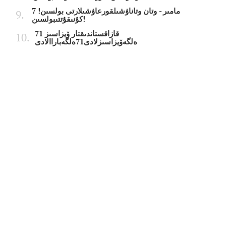
7 مامىر - وتان وتاناۋشىلقورعاۋشىلارتى بولسىن!
كۇنىقۇتتىبولسىن!
قازاقستاندىقتار ۆيزاسىز 71
ەلگەۆيزاسىزلادى71ەلگەباراالادى