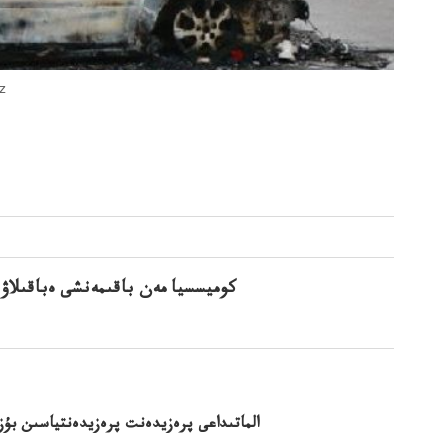
الماتىدا
كوميسسيا مەن باقىمەنشى ەباقىلاۋ
الماتىداعى پرەزيدەنت پرەزيدەنتياسىن بۇزى