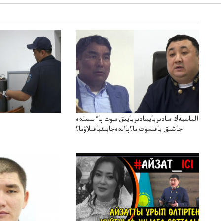
الماسبەك سادىربايسادىربايىق سوت پاءىسىلدە
جاشىق باقىسوت ما؟پاالدەجابىقباقىلاۋما؟