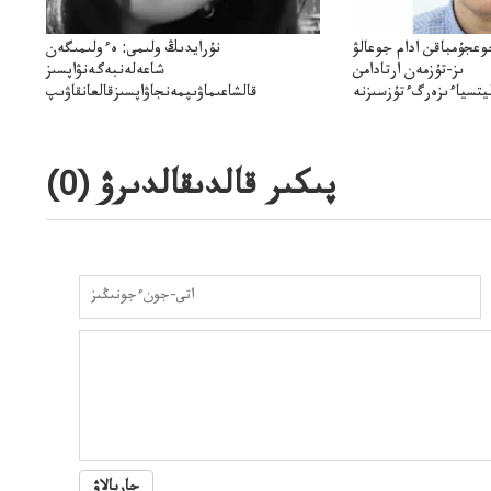
وعجۇمباقن ادام جوعالۋ
نۇرايدىڭ ولىمى: ەءولىمىگەن
ىز-تۇزمەن ارتادامن
شاعەلەنبەگەنۋاپسىز
يتسياءىزەرگءتۇزسىزنە
قالشاعىماۋىپمەنجاۋاپسىزقالعانقاۋىپ
ۋىجانەقوعامرەاكتسياسى
پىكىر قالدىقالدىرۋ (
0
)
جاريالاۋ