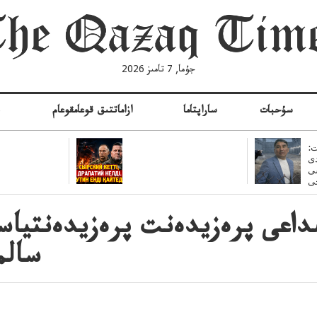
جۇما, 7 تامىز 2026
سۇحبات
ساراپتاما
ازاماتتىق قوعامقوعام
ە
:
ى
سى
ىداعى پرەزيدەنت پرەزيدەنتيا
سالم