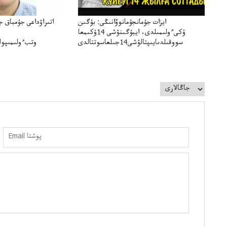
ايزات جۇمانجۇمانوۆانىڭى: بۇگىن
اتىراۋداعى جۇمباق ج
ۇكىءولىمىلدى، ايبۇگىنۋشى 14ۇكىمعا
سووقىلدىايىپتالۋشى14جىلعاسوتتالدى
وتبءولىمىپول
قوعاارتىلعانياسىوتباسىپوليتسياتەرگە