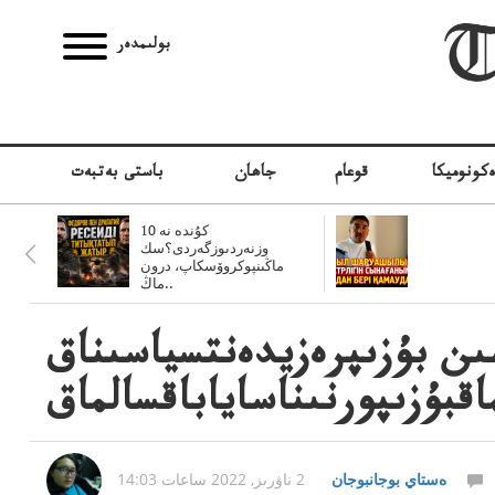
بولىمدەر
كونوميكا
قوعام
جاھان
باستى بەتبەت
10 كۇندە نە
وزنەردىوزگەردى؟سك
ماڭىنپوكروۆسكاپ، درون
ماڭ..
سىن بۇزىپرەزيدەنتسياسىناق
اقبۇزىپورنىناساياباقسالماق
ەستاي بوجانبوجان
2 ناۋرىز, 2022 ساعات 14:03