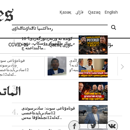
English
Qazaq
قازاق
Қазақ
رەداكتسيا تاڭداۋىتاڭداۋى
10 كۇندە نە وزنەردىوزگەردى؟
سك ماڭىنپوكروۆسكاپ، درون
مۋلتيمەديا
Qazaq ءسوزى
COVID-19
ماڭىنداعىنە ج..
سۋبسيديالار زاڭدى
قوناەۆتاعى سوت
تولەنزاڭدىە؟
سادىرسوتد
سوتتولەنگەناپتار ايىبە؟ۋ..
12سادىربايدىتاعى
كەلە12نجى..
المات
قوناەۆتاعى سوت: سادىرسوتدى
12سادىربايدىتاعىسى
كەلە12نجىلعاۇقا مەس..