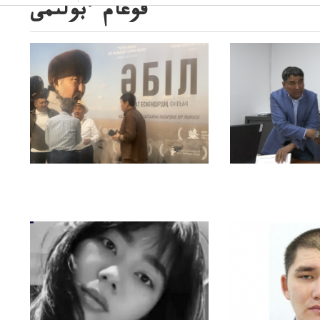
قوعام ءبولىمى