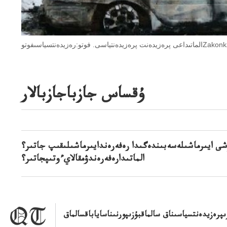
عى پرەزيدەنت پرەزيدەنتياسى. فوتو:رەزيدەنتسياسىفوتوZakonkz
ۇقساس جازباجازبالار
شى ايىرماشىلەسەبىندەگىدا رەفەرەندايىرماشىلىقىپ جاتىر؟
الماتىدارەفەرەندۋمقالايءوتىپجاتىر؟
پرەزيدەنتسياسىناق سالماقبۇزىپورنىناساياباقسالماق