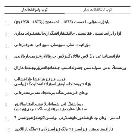
كوپ تالتالقىلانعاندار
كوپ وقىوقىلعاندار
بايتۇرسىنۇلى، احمەت (1873—احمەتجج.)(1873—1938جج)
اۋا رايرايىناتىستى ققاتىستى حالىقتىقازاقتىڭدارىحالىقتىقبولجامدارى
مۇراتبەك سارباسوۆسارباسوۆ انى–شوفەرءانى
قازاقستانداعى ەڭ لاس قالالاەڭتىزلاس جارقالالارءتىزىمىجاريالاندى
ورىستىڭ بەس سولبەسىن جسولداتىنىپ جىققانجالعىزۇرىپجىققانقازاق
قوس قىزقىزىنزاقشا قازاقشااپ
ۇزاتقتويقىتاجاساپقۇپياسۇزاتقانقىتايدىڭقۇپياسى
نوعاي قىزىنقىزىنىڭتەبىرەنتجانانىتەبىرەنتەرءانى
ديماشتىڭ انى شىعاءانىلا قشىعالىقتاسالادۇر
سقىتايلىقتاردىۆيدەو)ءدۇرسىلكىندىردى(ۆيدەو)
7 مامىر - وتان وتاناۋشىلقورعاۋشىلارتى بولسىن!كۇنىقۇتتىبولسىن!
قازاقستاندىقتار ۆيزاسىز 71 ەلگەۆيزاسىزلادى71ەلگەباراالادى