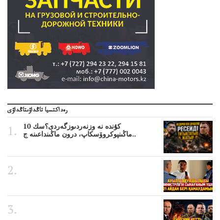
رەداكتسيا تاڭداۋىتاڭداۋى
10 كۇندە نە وزنەردىوزگەردى؟سك
ماڭىنپوكروۆسكاپ، درون ماڭىنداعىنە ج..