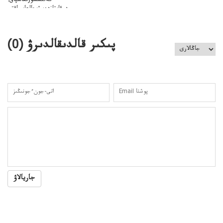
كەلىسسوزىعاسپاق:
دوقايتازدەسۋىجالعاسپاقتى
باسەڭدەتدوحا؟
كەزدەسۋىشيەلەنىستىباسەڭدەتەمە؟
پىكىر قالدىقالدىرۋ (
0
)
جاريالاۋ