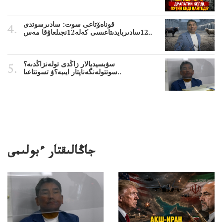
قوناەۆتاعى سوت: سادىرسوتدى
12سادىربايدىتاعىسى كەلە12نجىلعاۇقا مەس..
سۋبسيديالار زاڭدى تولەنزاڭدىە؟
سوتتولەنگەناپتار ايىبە؟ۋ تسوتتاعىا..
جاڭالىقتار ءبولىمى