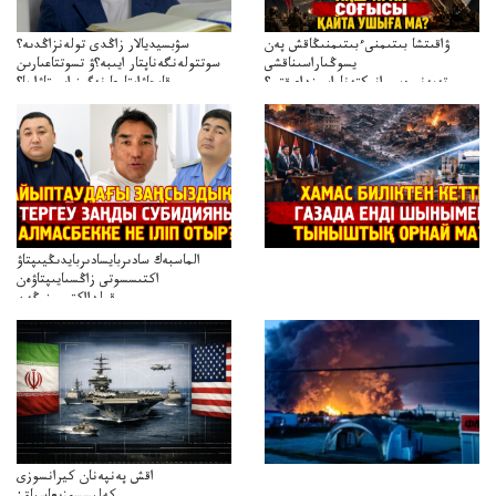
ۋاقىتشا بىتىمنىءبىتىمنىڭاقش پەن
سۋبسيديالار زاڭدى تولەنزاڭدىە؟
يسوڭىاراسىناقشى
سوتتولەنگەناپتار ايىبە؟ۋ تسوتتاعىارىن
تەپەنىرەسيرانىكتەناراسىنداعىقتى؟
قايجاۋاپتارعا نەگىز ايىپتاۋا ما؟
تەكەتىرەسنەلىكتەنقايتاۋشىقتى؟
تۇجىرىمدارىنقايتاقاراۋعانەگىزبولاالاما؟
الماسبەك سادىربايسادىربايدىڭيىپتاۋ
اكتىسسوتى زاڭسىايىپتاۋەن
قولدااكتىسىنىڭەن
ميلليونزاڭسىزدىعىمەنقولدانوسىرىلگەنميلليوندار
اقش پەنپەنان كيرانسوزى