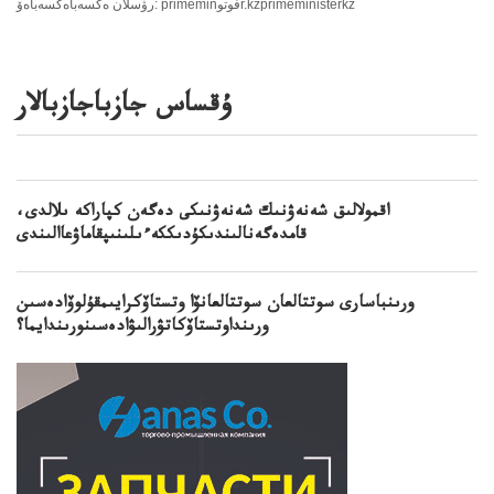
رۋسلان ەڭسەباەڭسەباەۆ: primeminفوتوr.kzprimeministerkz
ۇقساس جازباجازبالار
اقمولالىق شەنەۋنىك شەنەۋنىكى دەگەن كپاراكە ىلالدى،
قامدەگەنالىندىكۇدىككەءىلىنىپقاماۋعاالىندى
ورىنباسارى سوتتالعان سوتتالعانۆا وتستاۆكرايىمقۇلوۆادەسىن
ورىنداوتستاۆكاتۋرالىۋادەسىنورىندايما؟