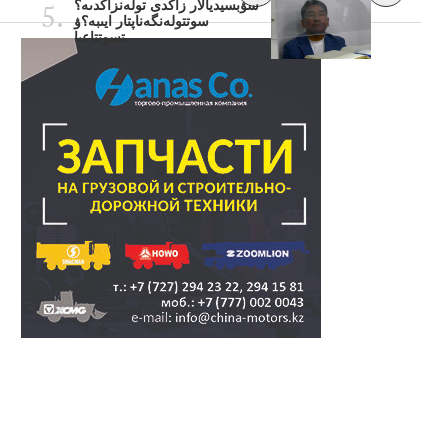
سۋبسيديالار زاڭدى تولەنزاڭدىە؟
سوتتولەنگەناپتار ايىبە؟ۋ
تسوتتاعىا..