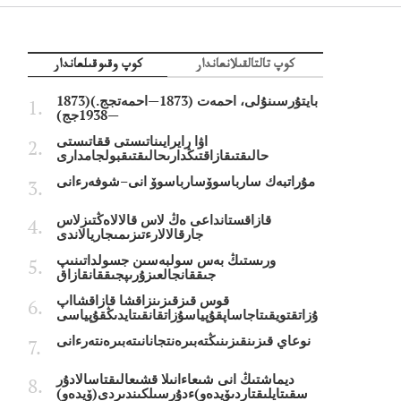
كوپ تالتالقىلانعاندار
كوپ وقىوقىلعاندار
بايتۇرسىنۇلى، احمەت (1873—احمەتجج.)(1873
—1938جج)
اۋا رايرايىناتىستى ققاتىستى
حالىقتىقازاقتىڭدارىحالىقتىقبولجامدارى
مۇراتبەك سارباسوۆسارباسوۆ انى–شوفەرءانى
قازاقستانداعى ەڭ لاس قالالاەڭتىزلاس
جارقالالارءتىزىمىجاريالاندى
ورىستىڭ بەس سولبەسىن جسولداتىنىپ
جىققانجالعىزۇرىپجىققانقازاق
قوس قىزقىزىنزاقشا قازاقشااپ
ۇزاتقتويقىتاجاساپقۇپياسۇزاتقانقىتايدىڭقۇپياسى
نوعاي قىزىنقىزىنىڭتەبىرەنتجانانىتەبىرەنتەرءانى
ديماشتىڭ انى شىعاءانىلا قشىعالىقتاسالادۇر
سقىتايلىقتاردىۆيدەو)ءدۇرسىلكىندىردى(ۆيدەو)