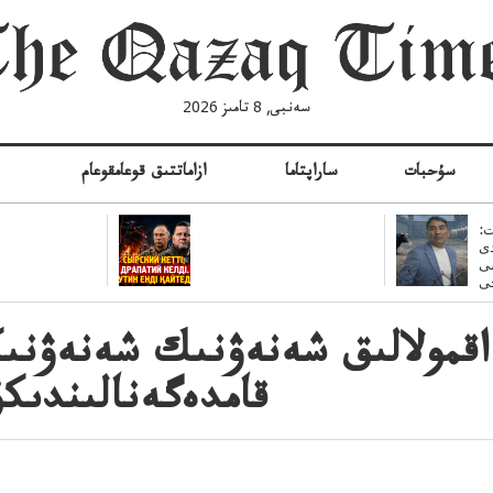
سەنبى, 8 تامىز 2026
سۇحبات
ساراپتاما
ازاماتتىق قوعامقوعام
ە
:
ى
سى
اقمولالىق شەنەۋنىك شەنەۋنىك
قامدەگەنالىندىكۇ