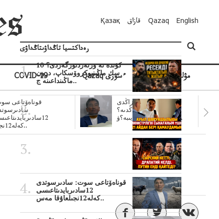
English
Qazaq
قازاق
Қазақ
رەداكتسيا تاڭداۋىتاڭداۋى
10 كۇندە نە وزنەردىوزگەردى؟
سك ماڭىنپوكروۆسكاپ، درون
مۋلتيمەديا
Qazaq ءسوزى
COVID-19
ماڭىنداعىنە ج..
سۋبسيديالار زاڭدى
قوناەۆتاعى سوت
تولەنزاڭدىە؟
سادىرسوتد
سوتتولەنگەناپتار ايىبە؟ۋ..
12سادىربايدىتاعى
كەلە12نجى..
قوناەۆتاعى سوت: سادىرسوتدى
12سادىربايدىتاعىسى
كەلە12نجىلعاۇقا مەس..