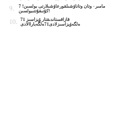
7 مامىر - وتان وتاناۋشىلقورعاۋشىلارتى بولسىن!
كۇنىقۇتتىبولسىن!
قازاقستاندىقتار ۆيزاسىز 71
ەلگەۆيزاسىزلادى71ەلگەباراالادى