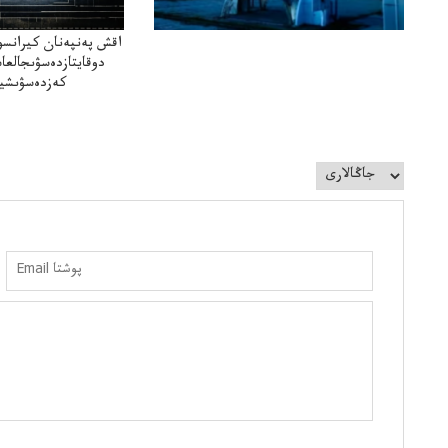
اقش پەنپەنان كيرانسو
دوقايتازدەسۋىجالعا
كەزدەسۋىشيە