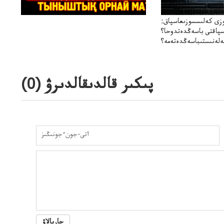
زى كەلىسسوزىعاسپاق:
سپاقتى باسەڭدەتدوحا؟
لەنىستىباسەڭدەتەمە؟
پىكىر قالدىقالدىرۋ (
0
)
جاريالاۋ