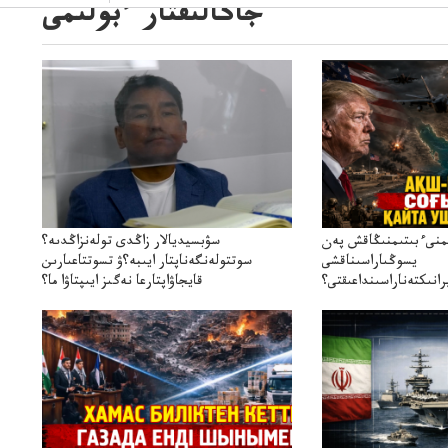
جاڭالىقتار ءبولىمى
ىمنىءبىتىمنىڭاقش پەن
سۋبسيديالار زاڭدى تولەنزاڭدىە؟
يسوڭىاراسىناقشى
سوتتولەنگەناپتار ايىبە؟ۋ تسوتتاعىارىن
انىكتەناراسىنداعىقتى؟
قايجاۋاپتارعا نەگىز ايىپتاۋا ما؟
سنەلىكتەنقايتاۋشىقتى؟
تۇجىرىمدارىنقايتاقاراۋعانەگىزبولاالاما؟