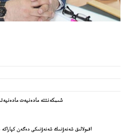
شىمكەنتتە مادەنيەت مادەنيەتس
اقمولالىق شەنەۋنىك شەنەۋنىكى دەگەن كپاراكە ىل