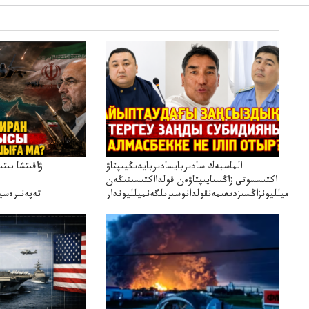
الماسبەك سادىربايسادىربايدىڭيىپتاۋ
ۋاقىتشا بىت
اكتىسسوتى زاڭسىايىپتاۋەن قولدااكتىسىنىڭەن
ميلليونزاڭسىزدىعىمەنقولدانوسىرىلگەنميلليوندار
تەپەنىرەسير
تەكەتىرە