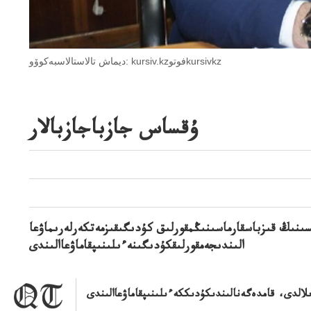
ديماش تالاستالاسبەكوۆو: kursiv.kzفوتوkursivkz
ۇقساس جازباجازبالار
ىنىڭ قىزباسقارماسىنىڭمقورلىق كۇدىگىقىزمەتكەرلەرىماۋعا
الىندىجەمقورلىقكۇدىگىنەءىلىنىپقاماۋعاالىندى
الدى، قامدەگەنالىندىكۇدىككەءىلىنىپقاماۋعاالىندى