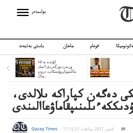
بولىمدەر
كونوميكا
قوعام
جاھان
باستى بەتبەت
10 كۇندە نە
وزنەردىوزگەردى؟سك
ماڭىنپوكروۆسكاپ، درون
ماڭ..
ى دەگەن كپاراكە ىلالدى،
دىككەءىلىنىپقاماۋعاالىندى
17 تامىز, 2021 ساعات 12:21
Qazaq Times