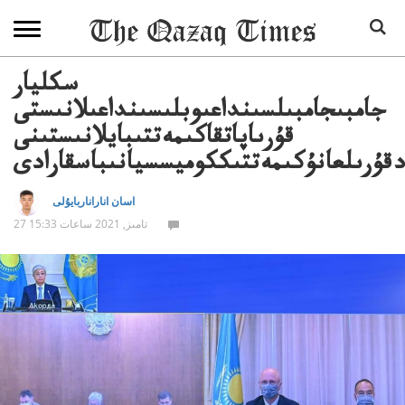
سكليار
جامبىجامبىلسىنداعىوبلىسىنداعىلانىستى
قۇرىاپاتقاكىمەتتىبايلانىستىنى
دقۇرىلعانۇكىمەتتىككوميسسيانىباسقارادى
اسان اناراناربايۇلى
27 تامىز, 2021 ساعات 15:33