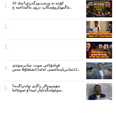
10 كۇندە نە وزنەردىوزگەردى؟سك
ماڭىنپوكروۆسكاپ، درون ماڭىنداعىنە ج..
قوناەۆتاعى سوت: سادىرسوتدى
12سادىربايدىتاعىسى كەلە12نجىلعاۇقا مەس..
سۋبسيديالار زاڭدى تولەنزاڭدىە؟
سوتتولەنگەناپتار ايىبە؟ۋ تسوتتاعىا..