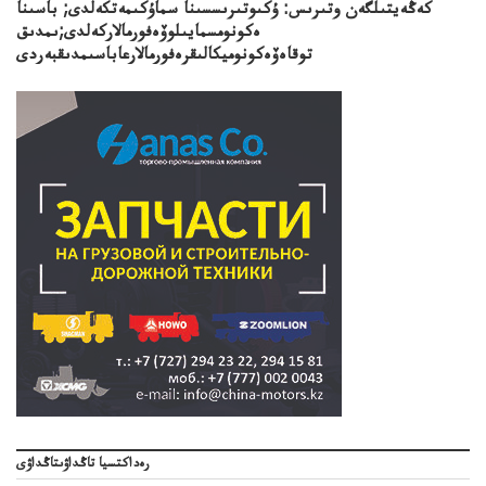
كەڭەيتىلگەن وتىرىس: ۇكىوتىرىسسىنا سماۇكىمەتكەلدى; باسىنا
ەكونومسمايىلوۆەفورمالاركەلدى;ىمدىق
توقاەۆەكونوميكالىقرەفورمالارعاباسىمدىقبەردى
رەداكتسيا تاڭداۋىتاڭداۋى