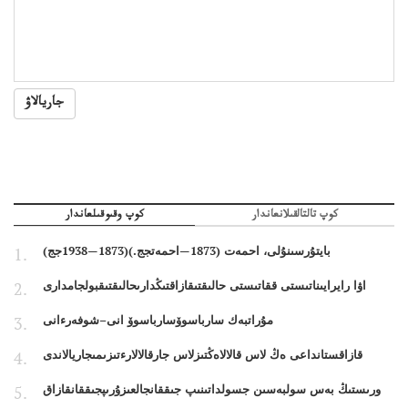
جاريالاۋ
كوپ تالتالقىلانعاندار
كوپ وقىوقىلعاندار
بايتۇرسىنۇلى، احمەت (1873—احمەتجج.)(1873—1938جج)
اۋا رايرايىناتىستى ققاتىستى حالىقتىقازاقتىڭدارىحالىقتىقبولجامدارى
مۇراتبەك سارباسوۆسارباسوۆ انى–شوفەرءانى
قازاقستانداعى ەڭ لاس قالالاەڭتىزلاس جارقالالارءتىزىمىجاريالاندى
ورىستىڭ بەس سولبەسىن جسولداتىنىپ جىققانجالعىزۇرىپجىققانقازاق