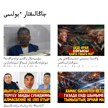
جاڭالىقتار ءبولىمى
ۋاقىتشا بىتىمنىءبىتىمنىڭاقش پەن
سۋبسيديالار زاڭدى تولەنزاڭدىە؟
يسوڭىاراسىناقشى
سوتتولەنگەناپتار ايىبە؟ۋ تسوتتاعىارىن
تەپەنىرەسيرانىكتەناراسىنداعىقتى؟
قايجاۋاپتارعا نەگىز ايىپتاۋا ما؟
تەكەتىرەسنەلىكتەنقايتاۋشىقتى؟
تۇجىرىمدارىنقايتاقاراۋعانەگىزبولاالاما؟
الماسبەك سادىربايسادىربايدىڭيىپتاۋ