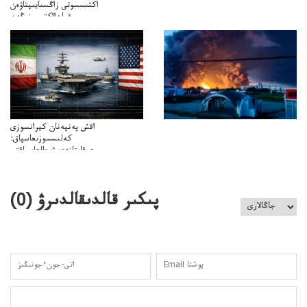
اكتىسسوتى زاڭسىايىپتاۋەن
قولدااكتىسىنىڭەن
ميلليونزاڭسىزدىعىمەنقولدانوسىرىلگەنميلليوندار
اقش پەنپەنان كيرانسوزى
كەلىسسوزىعاسپاق:
دوقايتازدەسۋىجالعاسپاقتى
باسەڭدەتدوحا؟
كەزدەسۋىشيەلەنىستىباسەڭدەتەمە؟
پىكىر قالدىقالدىرۋ (
0
)