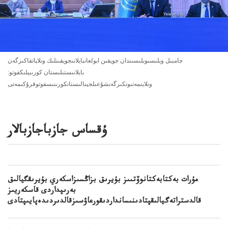
جامبىل وبلىسىوبلىسىندان جويقىن ابولعانبايلانىجويقىنلىك ونلاپاتقاكىزگەن
بايلانىستىلىستان كورىبيلىكفوتو:
ونلاينمەتىوتكىزگەنشۇعىلجينالىستانكورىنىسفوتوقرۇكىمەتى
ۇقساس جازباجازبالار
مۇرات بەكتابەكتانوۆتىىز بۇيرىق بزاڭسىزاسكەري بۇيرىقگيالىق
بەرىپداردى قاسكەريىز
قالدستراتەگيالىقپتادىنىسانداردىقورعاۋسىزقالدىردىدەپايىپتادى