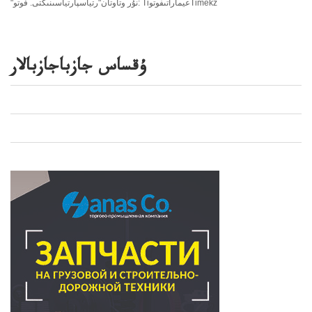
"نۇر وتاوتان"رتياسپارتياسىنىڭتى. فوتو: TiعيماراتىفوتوTimekz
ۇقساس جازباجازبالار