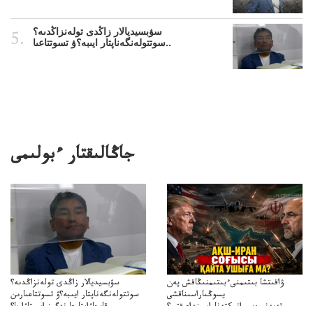
سۋبسيديالار زاڭدى تولەنزاڭدىە؟
سوتتولەنگەناپتار ايىبە؟ۋ تسوتتاعىا..
جاڭالىقتار ءبولىمى
ۋاقىتشا بىتىمنىءبىتىمنىڭاقش پەن
سۋبسيديالار زاڭدى تولەنزاڭدىە؟
يسوڭىاراسىناقشى
سوتتولەنگەناپتار ايىبە؟ۋ تسوتتاعىارىن
تەپەنىرەسيرانىكتەناراسىنداعىقتى؟
قايجاۋاپتارعا نەگىز ايىپتاۋا ما؟