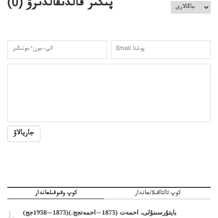
پىكىر قالدىقالدىرۋ (
0
)
جاريالاۋ
كوپ تالتالقىلانعاندار
كوپ وقىوقىلعاندار
بايتۇرسىنۇلى، احمەت (1873—احمەتجج.)(1873—1938جج)