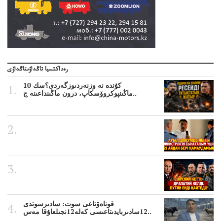
رەداكتسيا تاڭداۋىتاڭداۋى
10 كۇندە نە وزنەردىوزگەردى؟سك
ماڭىنپوكروۆسكاپ، درون ماڭىنداعىنە ج..
قوناەۆتاعى سوت: سادىرسوتدى
12سادىربايدىتاعىسى كەلە12نجىلعاۇقا مەس..