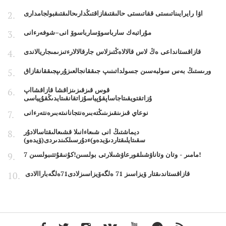
اۋا رايرايىناتىستى ققاتىستى حالىقتىقازاقتىڭدارىحالىقتىقبولجامدارى
مۇراتبەك سارباسوۆسارباسوۆ انى–شوفەرءانى
قازاقستانداعى ەڭ لاس قالالاەڭتىزلاس جارقالالارءتىزىمىجاريالاندى
ورىستىڭ بەس سولبەسىن جسولداتىنىپ جىققانجالعىزۇرىپجىققانقازاق
قوس قىزقىزىنزاقشا قازاقشااپ
ۇزاتقتويقىتاجاساپقۇپياسۇزاتقانقىتايدىڭقۇپياسى
نوعاي قىزىنقىزىنىڭتەبىرەنتجانانىتەبىرەنتەرءانى
ديماشتىڭ انى شىعاءانىلا قشىعالىقتاسالادۇر
سقىتايلىقتاردىۆيدەو)ءدۇرسىلكىندىردى(ۆيدەو)
7 مامىر - وتان وتاناۋشىلقورعاۋشىلارتى بولسىن!كۇنىقۇتتىبولسىن!
قازاقستاندىقتار ۆيزاسىز 71 ەلگەۆيزاسىزلادى71ەلگەباراالادى