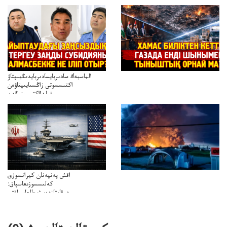
تەكەتىرەسنەلىكتەنقايتاۋشىقتى؟
تۇجىرىمدارىنقايتاقاراۋعانەگىزبولاالاما؟
الماسبەك سادىربايسادىربايدىڭيىپتاۋ
اكتىسسوتى زاڭسىايىپتاۋەن
قولدااكتىسىنىڭەن
ميلليونزاڭسىزدىعىمەنقولدانوسىرىلگەنميلليوندار
اقش پەنپەنان كيرانسوزى
كەلىسسوزىعاسپاق:
دوقايتازدەسۋىجالعاسپاقتى
باسەڭدەتدوحا؟
كەزدەسۋىشيەلەنىستىباسەڭدەتەمە؟