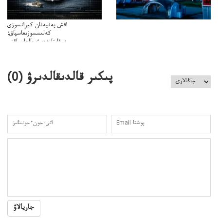
اقش پەنپەنان كيرانسوزى
كەلىسسوزىعاسپاق:
دوقايتازدەسۋىجالعاسپاقتى
باسەڭدەتدوحا؟
كەزدەسۋىشيەلەنىستىباسەڭدەتەمە؟
پىكىر قالدىقالدىرۋ (
0
)
جاريالاۋ