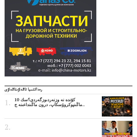
رەداكتسيا تاڭداۋىتاڭداۋى
10 كۇندە نە وزنەردىوزگەردى؟سك
ماڭىنپوكروۆسكاپ، درون ماڭىنداعىنە ج..