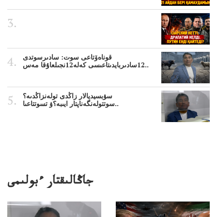
قوناەۆتاعى سوت: سادىرسوتدى
12سادىربايدىتاعىسى كەلە12نجىلعاۇقا مەس..
سۋبسيديالار زاڭدى تولەنزاڭدىە؟
سوتتولەنگەناپتار ايىبە؟ۋ تسوتتاعىا..
جاڭالىقتار ءبولىمى