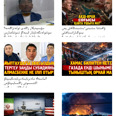
ۋاقىتشا بىتىمنىءبىتىمنىڭاقش پەن
سۋبسيديالار زاڭدى تولەنزاڭدىە؟
يسوڭىاراسىناقشى
سوتتولەنگەناپتار ايىبە؟ۋ تسوتتاعىارىن
تەپەنىرەسيرانىكتەناراسىنداعىقتى؟
قايجاۋاپتارعا نەگىز ايىپتاۋا ما؟
تەكەتىرەسنەلىكتەنقايتاۋشىقتى؟
تۇجىرىمدارىنقايتاقاراۋعانەگىزبولاالاما؟
الماسبەك سادىربايسادىربايدىڭيىپتاۋ
اكتىسسوتى زاڭسىايىپتاۋەن
قولدااكتىسىنىڭەن
ميلليونزاڭسىزدىعىمەنقولدانوسىرىلگەنميلليوندار