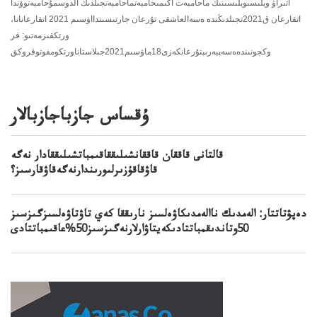
اتىراۋ وبلىسىوبلىسىنىڭ ماحامبەت اكىمىحامبەتماحامبەتجىلدىڭ الدوسمۇحامبەتوۆندا
اتقارعان ق2021تجىلدىڭندە ەسەالعاشقى تۇرعان جارتىسىندااۋسىم 2021 اتقارعانانا،
ورتكقىزمەتىو: قر
وكجونىندەەسەپبەرىپتۇرعانكەزى18ماۋسىم2021جىلاستاناورتكومفوتوقروكق
ۇقساس جازباجازبالار
قالتانى قاققان قاققانشىلىققاقىمباتشىلىققادار نەگە
قاۋقاقۇزىرلىورىندارنەگەقاۋقارسىز؟
دەپۋتاتتار: الەمدىك ناالەمدىكاۋەلسىز نارىققا كەي تاۋتاۋەلسىزگىزسىز
50وتاندىقمباتتادىكەيتاۋارلارنەگىزسىز50%عاقىمباتتادى