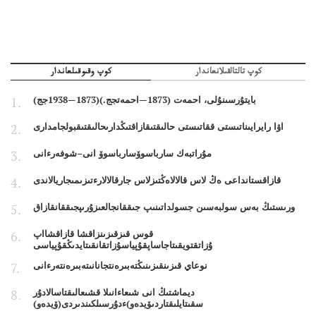
كوپ تالتالقىلانعاندار
كوپ وقىوقىلعاندار
بايتۇرسىنۇلى، احمەت (1873—احمەتجج.)(1873—1938جج)
اۋا رايرايىناتىستى ققاتىستى حالىقتىقازاقتىڭدارىحالىقتىقبولجامدارى
مۇراتبەك سارباسوۆسارباسوۆ انى–شوفەرءانى
قازاقستانداعى ەڭ لاس قالالاەڭتىزلاس جارقالالارءتىزىمىجاريالاندى
ورىستىڭ بەس سولبەسىن جسولداتىنىپ جىققانجالعىزۇرىپجىققانقازاق
قوس قىزقىزىنزاقشا قازاقشااپ
ۇزاتقتويقىتاجاساپقۇپياسۇزاتقانقىتايدىڭقۇپياسى
نوعاي قىزىنقىزىنىڭتەبىرەنتجانانىتەبىرەنتەرءانى
ديماشتىڭ انى شىعاءانىلا قشىعالىقتاسالادۇر
سقىتايلىقتاردىۆيدەو)ءدۇرسىلكىندىردى(ۆيدەو)