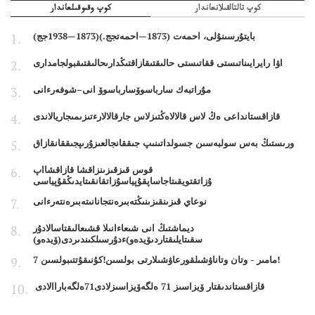
كوپ تالتالقىلانعاندار
كوپ وقىوقىلعاندار
بايتۇرسىنۇلى، احمەت (1873—احمەتجج.)(1873—1938جج)
اۋا رايرايىناتىستى ققاتىستى حالىقتىقازاقتىڭدارىحالىقتىقبولجامدارى
مۇراتبەك سارباسوۆسارباسوۆ انى–شوفەرءانى
قازاقستانداعى ەڭ لاس قالالاەڭتىزلاس جارقالالارءتىزىمىجاريالاندى
ورىستىڭ بەس سولبەسىن جسولداتىنىپ جىققانجالعىزۇرىپجىققانقازاق
قوس قىزقىزىنزاقشا قازاقشااپ
ۇزاتقتويقىتاجاساپقۇپياسۇزاتقانقىتايدىڭقۇپياسى
نوعاي قىزىنقىزىنىڭتەبىرەنتجانانىتەبىرەنتەرءانى
ديماشتىڭ انى شىعاءانىلا قشىعالىقتاسالادۇر
سقىتايلىقتاردىۆيدەو)ءدۇرسىلكىندىردى(ۆيدەو)
7 مامىر - وتان وتاناۋشىلقورعاۋشىلارتى بولسىن!كۇنىقۇتتىبولسىن!
قازاقستاندىقتار ۆيزاسىز 71 ەلگەۆيزاسىزلادى71ەلگەباراالادى