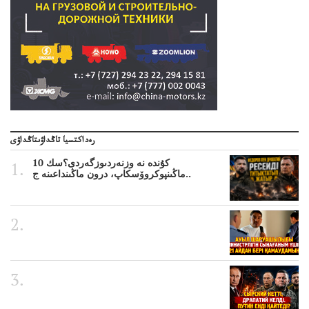
رەداكتسيا تاڭداۋىتاڭداۋى
10 كۇندە نە وزنەردىوزگەردى؟سك
ماڭىنپوكروۆسكاپ، درون ماڭىنداعىنە ج..