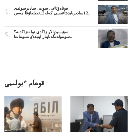
قوناەۆتاعى سوت: سادىرسوتدى
12سادىربايدىتاعىسى كەلە12نجىلعاۇقا مەس..
سۋبسيديالار زاڭدى تولەنزاڭدىە؟
سوتتولەنگەناپتار ايىبە؟ۋ تسوتتاعىا..
قوعام ءبولىمى