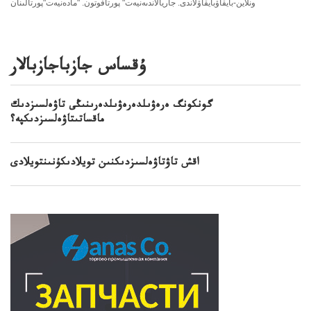
ونلاين-بايقاۋبايقاۋلاندى. جاريالاندىەنيەت" پورتافوتون. "مادەنيەت"پورتالىنان
ۇقساس جازباجازبالار
گونكونگ ەرەۋىلدەرەۋىلدەرىنىڭى تاۋەلسىزدىك
ماقساتىتاۋەلسىزدىكپە؟
اقش تاۋتاۋەلسىزدىكنىن تويلادىكۇنىنتويلادى