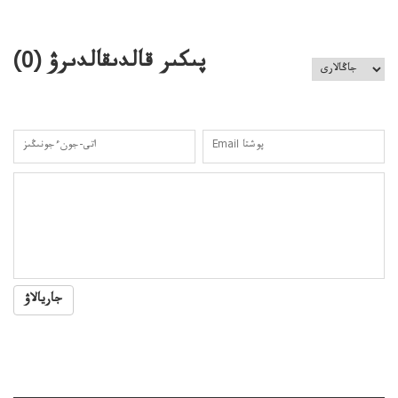
قوعاارتىلعانياسىوتباسىپوليتسياتەرگەۋىجانەقوعامرەاكتسياسى
پىكىر قالدىقالدىرۋ (
0
)
جاريالاۋ