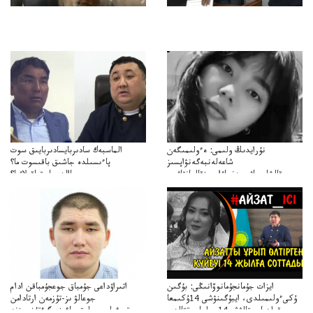
نۇرايدىڭ ولىمى: ەءولىمىگەن
الماسبەك سادىربايسادىربايىق سوت
شاعەلەنبەگەنۋاپسىز
پاءىسىلدە جاشىق باقىسوت ما؟
قالشاعىماۋىپمەنجاۋاپسىزقالعانقاۋىپ
پاالدەجابىقباقىلاۋما؟
ايزات جۇمانجۇمانوۆانىڭى: بۇگىن
اتىراۋداعى جۇمباق جوعجۇمباقن ادام
ۇكىءولىمىلدى، ايبۇگىنۋشى 14ۇكىمعا
جوعالۋ ىز-تۇزمەن ارتادامن
سووقىلدىايىپتالۋشى14جىلعاسوتتالدى
وتبءولىمىپوليتسياءىزەرگءتۇزسىزنە