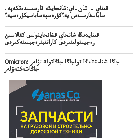
قىتاي – شان–اي:شانحايكە قارسىىندەتكەپە،
ساياسقارسىەس پە؟كۇرەسپەساياسيكۇرەسپە؟
قىتايدىڭ شانحاي قشانحايتولىق كقالاسىن
رەجيمتولىقىردى كارانتينرەجيمىنەكىردى
Omicron: جاڭا شتامشتامڭا تولجاڭا جاڭاتولقىنۋلەر
جاڭاشەكتەۋلەر