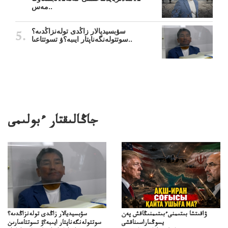
مەس..
سۋبسيديالار زاڭدى تولەنزاڭدىە؟
سوتتولەنگەناپتار ايىبە؟ۋ تسوتتاعىا..
جاڭالىقتار ءبولىمى
ۋاقىتشا بىتىمنىءبىتىمنىڭاقش پەن
سۋبسيديالار زاڭدى تولەنزاڭدىە؟
يسوڭىاراسىناقشى
سوتتولەنگەناپتار ايىبە؟ۋ تسوتتاعىارىن