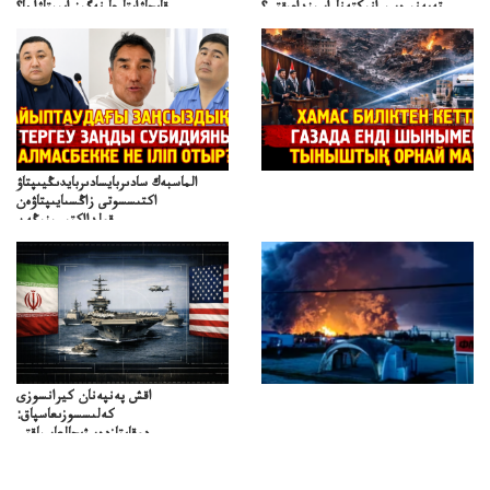
تەپەنىرەسيرانىكتەناراسىنداعىقتى؟
قايجاۋاپتارعا نەگىز ايىپتاۋا ما؟
تەكەتىرەسنەلىكتەنقايتاۋشىقتى؟
تۇجىرىمدارىنقايتاقاراۋعانەگىزبولاالاما؟
الماسبەك سادىربايسادىربايدىڭيىپتاۋ
اكتىسسوتى زاڭسىايىپتاۋەن
قولدااكتىسىنىڭەن
ميلليونزاڭسىزدىعىمەنقولدانوسىرىلگەنميلليوندار
اقش پەنپەنان كيرانسوزى
كەلىسسوزىعاسپاق:
دوقايتازدەسۋىجالعاسپاقتى
باسەڭدەتدوحا؟
كەزدەسۋىشيەلەنىستىباسەڭدەتەمە؟