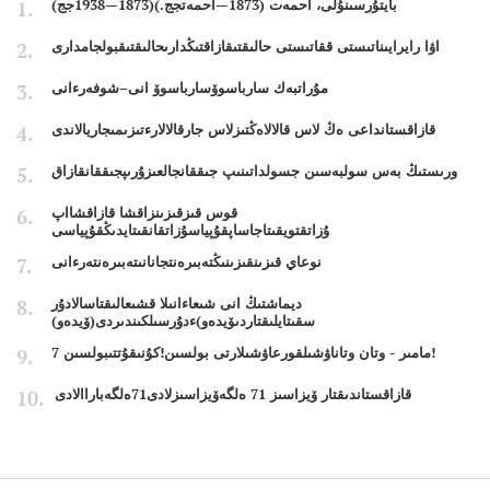
بايتۇرسىنۇلى، احمەت (1873—احمەتجج.)(1873—1938جج)
اۋا رايرايىناتىستى ققاتىستى حالىقتىقازاقتىڭدارىحالىقتىقبولجامدارى
مۇراتبەك سارباسوۆسارباسوۆ انى–شوفەرءانى
قازاقستانداعى ەڭ لاس قالالاەڭتىزلاس جارقالالارءتىزىمىجاريالاندى
ورىستىڭ بەس سولبەسىن جسولداتىنىپ جىققانجالعىزۇرىپجىققانقازاق
قوس قىزقىزىنزاقشا قازاقشااپ
ۇزاتقتويقىتاجاساپقۇپياسۇزاتقانقىتايدىڭقۇپياسى
نوعاي قىزىنقىزىنىڭتەبىرەنتجانانىتەبىرەنتەرءانى
ديماشتىڭ انى شىعاءانىلا قشىعالىقتاسالادۇر
سقىتايلىقتاردىۆيدەو)ءدۇرسىلكىندىردى(ۆيدەو)
7 مامىر - وتان وتاناۋشىلقورعاۋشىلارتى بولسىن!كۇنىقۇتتىبولسىن!
قازاقستاندىقتار ۆيزاسىز 71 ەلگەۆيزاسىزلادى71ەلگەباراالادى