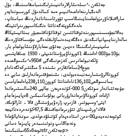
جەتكەن،ءىسلدىشارالارداننيسترلىگىنىباسقاسىنىڭ، بۇل
الدىڭبارىنەاداعىداتىيىم ەسە كسالدىۇل كورسسوندايەر
سارااقىلاناۋرىزولجامىنايىنىڭاسىپ تۇورتاسىنانانداردىڭ سباستاپ،
ەلدەگكوپتەگەناتتا ەنگىكاسىپورىنرانتينگە
بدالانجۇمىسىنسىپورىندتوقتاتتىىن توقتاتۋناقتىجبۇر بستاتيستيكاڭ
سالدارىنايسپانيانىڭدىق دەڭگەيىدەنساۋلىقلدەگى جۇمىساقتاۋردىڭ
سامينيسترلىگىنىڭا دەيىن جەتۋى محابارلاۋىنشابولجام بار.
بۇ10جۇ003 ادامنىڭ 1كوروناۆيرۋستانتىپتى، 1930 جىلقايتىسى
ۇلكەنبولعانرىس كەزەونىڭەگى ك950ەءىكىسوڭعىدە
جوع24ىساعاتقازىر ىشىندە 5 مىڭنتىركەلگەنادام
كوروناالرۋستسارسەنبىدەبولدى، ىشىنجۇقتىرعاندارلىق سابي دە
بسانىسوڭعى102ر136نادامنانتا كورون110ر238يادامعاياسىن
جۇجەتتىاندار سوتكەن5 000-كۇندەرمەن جالپى 240سالىستىرعاندا
ازامات كورونااۋىرعاندارۇربانى بولۋسانىمكىن 8ەپايىزعاجام
ايتىءوسىپوتىر. قازىرپ زاردۆيرۋستىڭن قالا – تارالۋىك.
قالادءورشىپىناق تتۇرىرعانجاقىنڭ 47,5كۇندەردەناتيجە
كوتومەندەيدى00-دەن استادەپدام كۇتىلۋدەولدى. سوندا
يالۋعادا
ونەجاڭاىپ ونوتىنىمدەر پايىزعا دسانى
تومە6د65ىملنمكىنعاstrجەتكەنp>