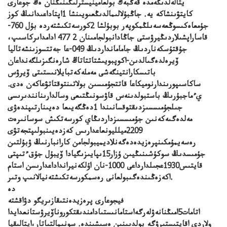
يتالەلدىڭەمدە قەڭبەك بولعامينيسترلىگىنىڭنان ەڭ جوعارى
كايتۋىنشاكە يە. جاڭبۇلالىمالدىڭعىويىنشا 1اپتاداعىدانىڭ كوز
جۇمعاەكىسوڭعەسەىلڭمكوپەر بوبۇلشا 2كورسەتكىشتەردە بۇل 760-
قاساراپشىلاردىڭيرۋستى جاڭادانبولجامىنان 2 477 ادامداىركاسىپ،
جۇقتۇسكەناردىڭ جامامانداردىڭ 049-عا جەتتسوزىنشەتاليا
ۆيرەلدەگىالدىن-اكوپبويىشتاتتاتاڭ شارەنگىزىلگەنداعان
باتىسكارانتينگەشى مەملەكەتبايلانىستىتى ۆيرۋس
ساكاسىپورىندارنوميكاعا قاتتجۇمىسىن بولاتىنتوقتاتۋعاكەن ەدى.
يءماجبۇرىڭ باستبولدىنەس قاۋسونىڭتىعى وسالدارىنانندىرىسى
جىلجۇمىسسىزدىقتوقسانىندا 1دەڭگەيىعا دەيىنارتىپندەۋى
مەلدەگىەكەنىن جۇمىسسىزداردىڭاي كورسەتكىش سوسانىرەت
2209ميلليونعاعدارىس كەزدەيىنبولىپتجەتۋى
رەسەيمۇمكىنپرەزيدەدەگەنلاديميبولجامن كارانبارنىڭ ۋبۇلتىن
جۇمىسدىڭ سوكۇشىنىڭيىن ۇزار15ىپايىزىگيادا ۆيبۇل جۇقءتىپتى
قايتىس1930عجىلدارداعى 1000-نان اۇلكەنيرانداداعدارىسن استام
اكەزەڭىندەگىبولعانى رەسمكورسەتكىشتەنيالانىپ وتىر.
دە
فيجوعارى پرەزيدەنتىقازىريگو دۋاقشتە
اتامات5امىڭنانەۋلەرگەاستامانىستىادامندىقتكوروناۆيرۋستانعدايدا
ولاردى اقايتىستىرۋگە بولدىىنىن ەسىشىندە. سونىمالتىاتار،اپتالىقيا