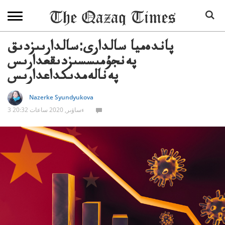
پاندەميا سالدارى:سالدارىىزدىق
پەنجۇمىسسىزدىقعدارىس
پەنالەمدىكداعدارىس
Nazerke Syundyukova
3 ءساۋىر, 2020 ساعات 20:32