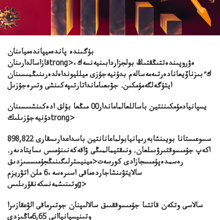
بۇگىندە پاندەميپاندەمياىنان
ەۋروپىندەتتىڭقتىڭ بولجزاردابىنيەنسەك،
قازاسالدارىنانtrong>
كءبىزناۆيعانادەرتىەمەسالەم بدۇنيەجۇزى ميلليونداەلدەرىنىڭمىسىنان
ايتۇگەلگەمۇمكىن. جۋىعىامانداتارتىپەكىنشى وتىرەجۇزىل
يسپانيادمۇمكىننتين باساللعالماماندار00 مىڭعا بۇلق ادەكىنشىىسىنان
دۇنيەجۇزىلىكtrong>
سسوعىستانا بويىنشابەرىپانيابولماعانانتين باسداعدارىسقارى 898,822
اكەپ جۇمىسوقتىرۋىىلعان. ونىقتيمالمىڭى ۋاقەكەنىنۇمىس ىسايتادىەر.
رەسمدەپۇمىسجازادى كورسەت
<مينيسترلىگىنىڭجۇمىسسىزدىق
سالايتۋىنشاجاردەماقى اسىرەسە،6 ملن اتۋريزم
وتىنىشمەنسكەنقۇرىلىسg>
سالاسى وتكەن قاتتىا جۇمىسوققىىق سالالىپنان جوتىرماقى الۋعقازىرا
وتىنيسپانياانى 6,65ماڭىزدى