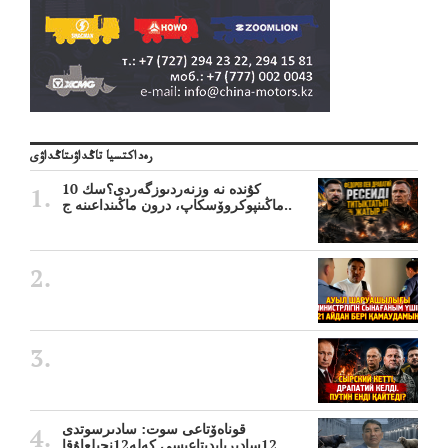
رەداكتسيا تاڭداۋىتاڭداۋى
10 كۇندە نە وزنەردىوزگەردى؟سك
ماڭىنپوكروۆسكاپ، درون ماڭىنداعىنە ج..
قوناەۆتاعى سوت: سادىرسوتدى
12سادىربايدىتاعىسى كەلە12نجىلعاۇقا