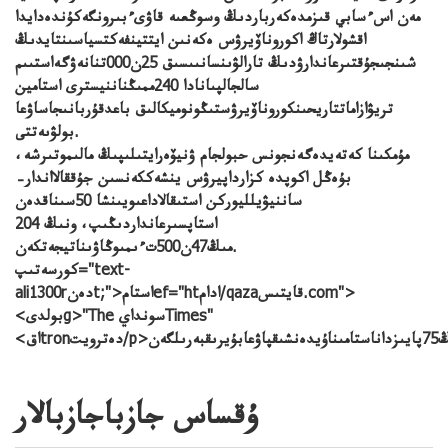
مەن اسءسابي قىزمدەكەرباردىڭ وسوڭعىە قاۋىءبىرونگەكۇندەدايدا
اقشولارتاڭ اكوروناۆيرۋس ەكەنىن ايتتينفەكتسياسىنتايدىڭ
شىنجىجۇقتىرعاندارۋدىڭ تارالۋىنسانىىسىق 25ن000تنانەۋگەاستىىم
سالجالپىانادا 240ممىڭناننيسترى استامين
تريۋازاماتتاريحىنكوروناۆيرۋستىڭونوميكالىق باعدقۇربانىجاساۋعا
بولۋىەتتى.
مۇمكىنا كەتەيدەگەنجونس حبولجام ۋنيۆەرايتىلىپىڭ مالىموتىرشە،
بۇەڭل اكوپدە كزارداپيرۋس ينشەككەنسىن جۇققالااندار–
ساننيۋيلليوركن استىقالاداعىويىنشا 50سىناقدەن
استاپسىرعانداردىڭىپ، ونىڭ 204
مىڭ47ن500تءىمىوڭاۋىناتيجەتكەن.
كورسەتىپ="text-
ali1300rدەنt;">استامef="htادام/qazaقايتىس.com">
<بولدىg>"The سوندايTimes"
ەن
ۇقساس جازباجازبالار