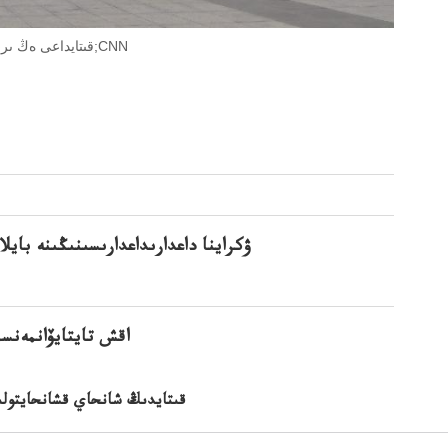
قىتايداعى ەڭ ىرى قاەڭى وءىرىلىعىقارجىايدىڭ ورتالىعىدانى. فوتشانحايدىڭپۋدوڭاۋدانىفوتو;CNN
ۋكراينا داعدارىداعدارىسىنىڭىنە باي
اقش تايتايۆانمەنس
قىتايدىڭ شانحاي قشانحايتولىق