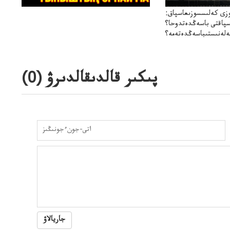
زى كەلىسسوزىعاسپاق:
سپاقتى باسەڭدەتدوحا؟
لەنىستىباسەڭدەتەمە؟
پىكىر قالدىقالدىرۋ (
0
)
جاريالاۋ