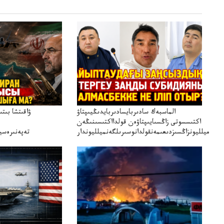
الماسبەك سادىربايسادىربايدىڭيىپتاۋ
ۋاقىتشا بىت
اكتىسسوتى زاڭسىايىپتاۋەن قولدااكتىسىنىڭەن
ميلليونزاڭسىزدىعىمەنقولدانوسىرىلگەنميلليوندار
تەپەنىرەسير
تەكەتىرە