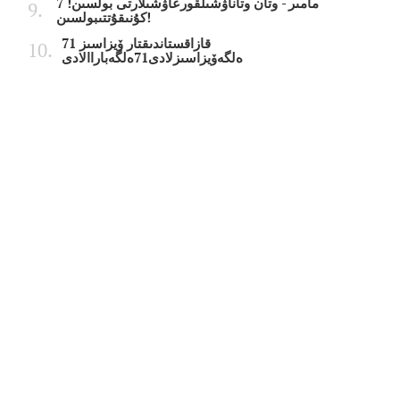
7 مامىر - وتان وتاناۋشىلقورعاۋشىلارتى بولسىن!
كۇنىقۇتتىبولسىن!
قازاقستاندىقتار ۆيزاسىز 71
ەلگەۆيزاسىزلادى71ەلگەباراالادى