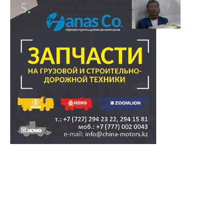
سۋبسيديالار زاڭدى تولەنزاڭدىە؟
سوتتولەنگەناپتار ايىبە؟ۋ
تسوتتاعىا..