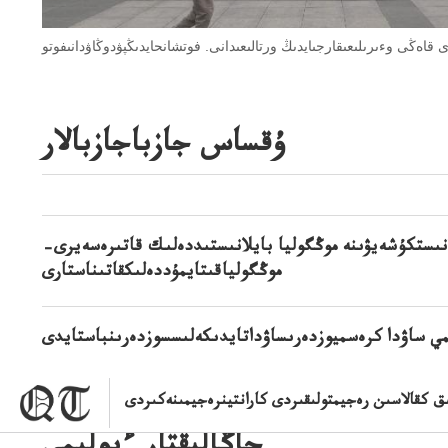
ۇقساس جازباجازبالار
لانىستكۇشەيۋىنە موڭگوليا بايلانىستىددەلىك قاتىرەسەيرى–
موڭگولياقىتايمۇددەلىكقاتىناستارى
مي ساۋدا كرەسميوزدەرىساۋداتايدىكەلىسسوزدەرىنباستايدى
 كقالاسىن رەجيمتولىقىردى كارانتينرەجيمىنەكىردى