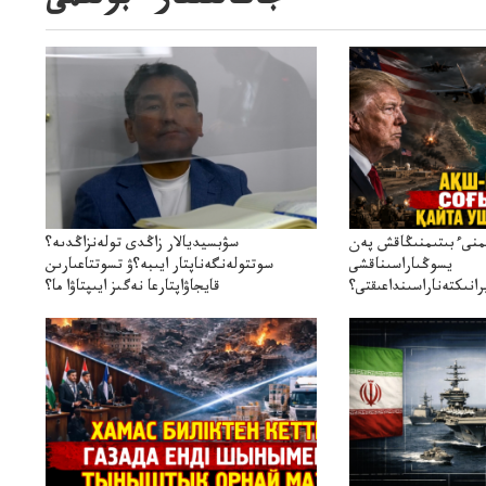
جاڭالىقتار ءبولىمى
ىمنىءبىتىمنىڭاقش پەن
سۋبسيديالار زاڭدى تولەنزاڭدىە؟
يسوڭىاراسىناقشى
سوتتولەنگەناپتار ايىبە؟ۋ تسوتتاعىارىن
انىكتەناراسىنداعىقتى؟
قايجاۋاپتارعا نەگىز ايىپتاۋا ما؟
سنەلىكتەنقايتاۋشىقتى؟
تۇجىرىمدارىنقايتاقاراۋعانەگىزبولاالاما؟