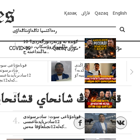
English
Qazaq
قازاق
Қазақ
رەداكتسيا تاڭداۋىتاڭداۋى
10 كۇندە نە وزنەردىوزگەردى؟
سك ماڭىنپوكروۆسكاپ، درون
مۋلتيمەديا
Qazaq ءسوزى
COVID-19
ماڭىنداعىنە ج..
سۋبسيديالار زاڭدى
قوناەۆتاعى سوت
تولەنزاڭدىە؟
سادىرسوتد
سوتتولەنگەناپتار ايىبە؟ۋ..
12سادىربايدىتاعى
كەلە12نجى..
قىتايدىڭ شانحاي قشانحايت
قوناەۆتاعى سوت: سادىرسوتدى
12سادىربايدىتاعىسى
كەلە12نجىلعاۇقا مەس..