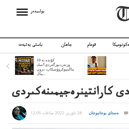
بولىمدەر
كونوميكا
قوعام
جاھان
باستى بەتبەت
10 كۇندە نە
وزنەردىوزگەردى؟سك
ماڭىنپوكروۆسكاپ، درون
ماڭ..
دى كارانتينرەجيمىنەكىردى
ەستاي بوجانبوجان
28 ناۋرىز, 2022 ساعات 12:05