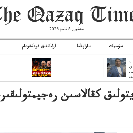
سەنبى, 8 تامىز 2026
سۇحبات
ساراپتاما
ازاماتتىق قوعامقوعام
ە
:
ى
سى
ولىق كقالاسىن رەجيمتولىقىر