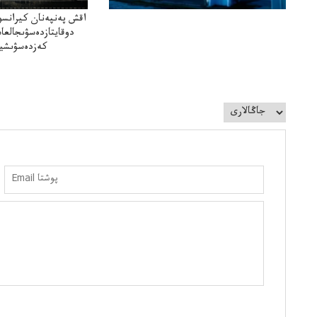
اقش پەنپەنان كيرانسو
دوقايتازدەسۋىجالعا
كەزدەسۋىشيە