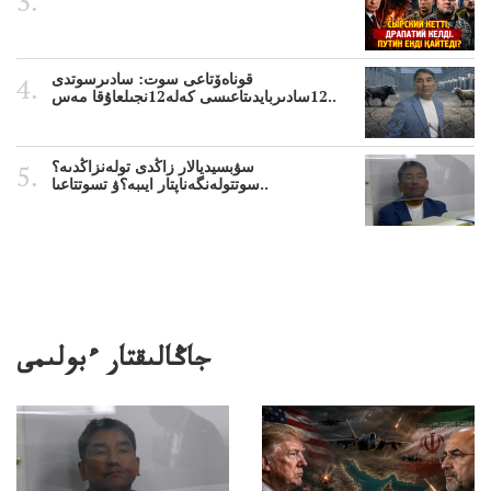
قوناەۆتاعى سوت: سادىرسوتدى
12سادىربايدىتاعىسى كەلە12نجىلعاۇقا مەس..
سۋبسيديالار زاڭدى تولەنزاڭدىە؟
سوتتولەنگەناپتار ايىبە؟ۋ تسوتتاعىا..
جاڭالىقتار ءبولىمى