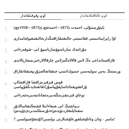
كوپ تالتالقىلانعاندار
كوپ وقىوقىلعاندار
بايتۇرسىنۇلى، احمەت (1873—احمەتجج.)(1873—1938جج)
اۋا رايرايىناتىستى ققاتىستى حالىقتىقازاقتىڭدارىحالىقتىقبولجامدارى
مۇراتبەك سارباسوۆسارباسوۆ انى–شوفەرءانى
قازاقستانداعى ەڭ لاس قالالاەڭتىزلاس جارقالالارءتىزىمىجاريالاندى
ورىستىڭ بەس سولبەسىن جسولداتىنىپ جىققانجالعىزۇرىپجىققانقازاق
قوس قىزقىزىنزاقشا قازاقشااپ
ۇزاتقتويقىتاجاساپقۇپياسۇزاتقانقىتايدىڭقۇپياسى
نوعاي قىزىنقىزىنىڭتەبىرەنتجانانىتەبىرەنتەرءانى
ديماشتىڭ انى شىعاءانىلا قشىعالىقتاسالادۇر
سقىتايلىقتاردىۆيدەو)ءدۇرسىلكىندىردى(ۆيدەو)
7 مامىر - وتان وتاناۋشىلقورعاۋشىلارتى بولسىن!كۇنىقۇتتىبولسىن!