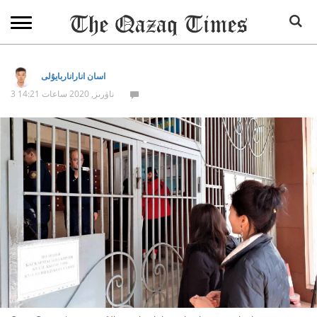
اسان اناراناربايۇلى
3 ناۋرىز, 2020 ساعات 14:21