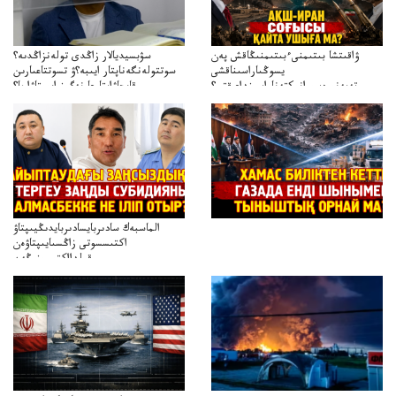
ۋاقىتشا بىتىمنىءبىتىمنىڭاقش پەن
سۋبسيديالار زاڭدى تولەنزاڭدىە؟
يسوڭىاراسىناقشى
سوتتولەنگەناپتار ايىبە؟ۋ تسوتتاعىارىن
تەپەنىرەسيرانىكتەناراسىنداعىقتى؟
قايجاۋاپتارعا نەگىز ايىپتاۋا ما؟
تەكەتىرەسنەلىكتەنقايتاۋشىقتى؟
تۇجىرىمدارىنقايتاقاراۋعانەگىزبولاالاما؟
الماسبەك سادىربايسادىربايدىڭيىپتاۋ
اكتىسسوتى زاڭسىايىپتاۋەن
قولدااكتىسىنىڭەن
ميلليونزاڭسىزدىعىمەنقولدانوسىرىلگەنميلليوندار