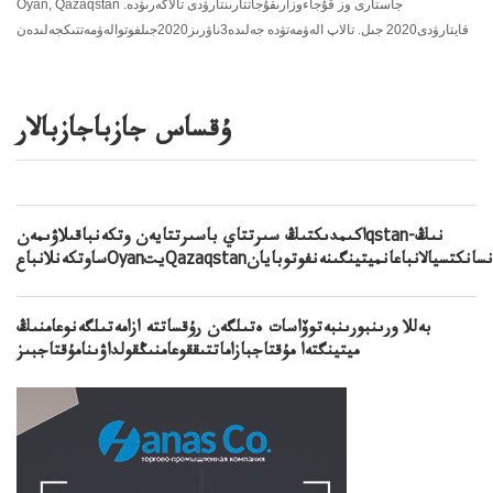
Oyan, Qazaqstan جاستارى وز قۇجاءوزارىقۇجاتتارىنتارۋدى تالاكەرىۋدە.
قايتارۋدى2020 جىل. تالاپ الەۋمەتۋدە جەلىدە3ناۋرىز2020جىلفوتوالەۋمەتتىكجەلىدەن
ۇقساس جازباجازبالار
اكىمدىكتىڭ سىرتتاي باسىرتتايەن وتكەنباقىلاۋىمەنqstan-نىڭ
عOyanيتQazaqstanونىڭايانسانكتسيالانباعانميتينگىنەنفوتوبايان
بەللا ورىنبورىنبەتوۆاسات ەتىلگەن رۇقساتتە ازامەتىلگەنوعامنىڭ
ميتينگتەا مۇقتاجبازاماتتىققوعامنىڭقولداۋىنامۇقتاجبىز