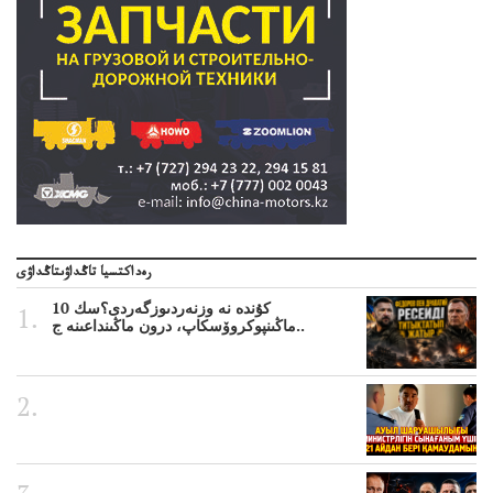
رەداكتسيا تاڭداۋىتاڭداۋى
10 كۇندە نە وزنەردىوزگەردى؟سك
ماڭىنپوكروۆسكاپ، درون ماڭىنداعىنە ج..