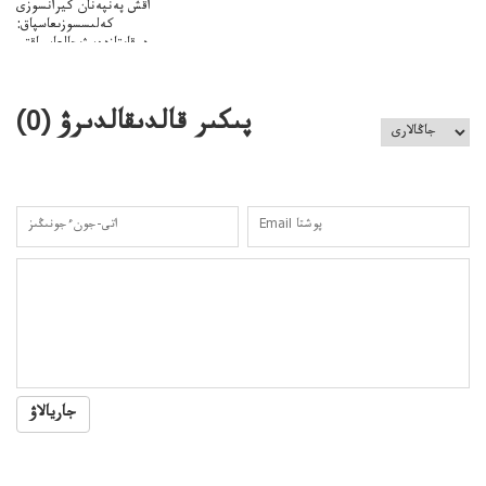
اقش پەنپەنان كيرانسوزى
كەلىسسوزىعاسپاق:
دوقايتازدەسۋىجالعاسپاقتى
باسەڭدەتدوحا؟
كەزدەسۋىشيەلەنىستىباسەڭدەتەمە؟
پىكىر قالدىقالدىرۋ (
0
)
جاريالاۋ