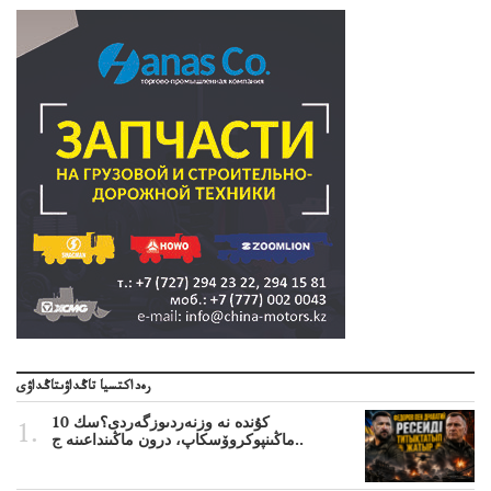
رەداكتسيا تاڭداۋىتاڭداۋى
10 كۇندە نە وزنەردىوزگەردى؟سك
ماڭىنپوكروۆسكاپ، درون ماڭىنداعىنە ج..