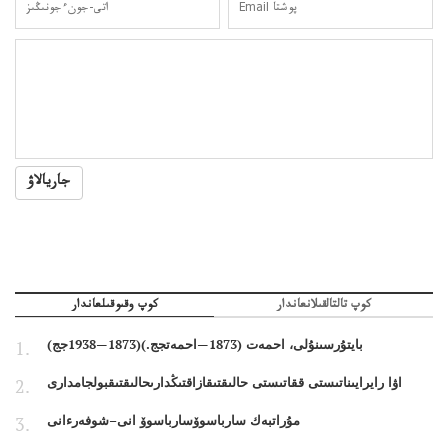
جاريالاۋ
كوپ تالتالقىلانعاندار
كوپ وقىوقىلعاندار
بايتۇرسىنۇلى، احمەت (1873—احمەتجج.)(1873—1938جج)
اۋا رايرايىناتىستى ققاتىستى حالىقتىقازاقتىڭدارىحالىقتىقبولجامدارى
مۇراتبەك سارباسوۆسارباسوۆ انى–شوفەرءانى