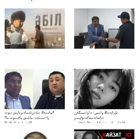
نۇرايدىڭ ولىمى: ەءولىمىگەن
الماسبەك سادىربايسادىربايىق سوت
شاعەلەنبەگەنۋاپسىز
پاءىسىلدە جاشىق باقىسوت ما؟
قالشاعىماۋىپمەنجاۋاپسىزقالعانقاۋىپ
پاالدەجابىقباقىلاۋما؟