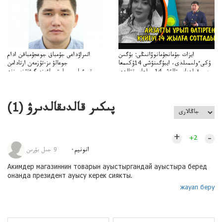
ايزات جۇمانجۇمانوۆانىڭى: بۇگىن
اتىراۋداعى جۇمباق جوعجۇمباقن ادام
ۇكىءولىمىلدى، ايبۇگىنۋشى 14ۇكىمعا
جوعالۋ ىز-تۇزمەن ارتادامن
سووقىلدىايىپتالۋشى14جىلعاسوتتالدى
وتبءولىمىپوليتسياءىزەرگءتۇزسىزنە
قوعاارتىلعانياسىوتباسىپوليتسياتەرگەۋىجانەقوعامرەاكتسياسى
پىكىر قالدىقالدىرۋ (
1
)
+
–
+2
انونيم
9 جىل بۇرىن
Акимдер магазиннин товарын ауыстыргандай ауыстыра беред
онанда президент ауысу керек сиякты.
жауап беру