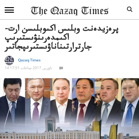
پرەزيدەنت وبلىس اكىوبلىسن ارت-
اكىمدەرىنۋىستىرىپ
جارترارتىناناۋىستىرىپجاتىر
Qazaq Times
14 ناۋرىز, 2017 ساعات 17:51