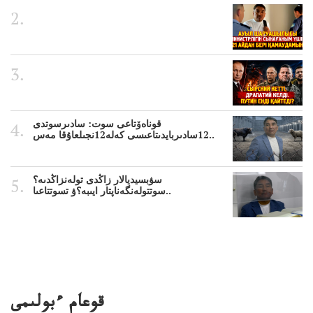
قوناەۆتاعى سوت: سادىرسوتدى
12سادىربايدىتاعىسى كەلە12نجىلعاۇقا مەس..
سۋبسيديالار زاڭدى تولەنزاڭدىە؟
سوتتولەنگەناپتار ايىبە؟ۋ تسوتتاعىا..
قوعام ءبولىمى