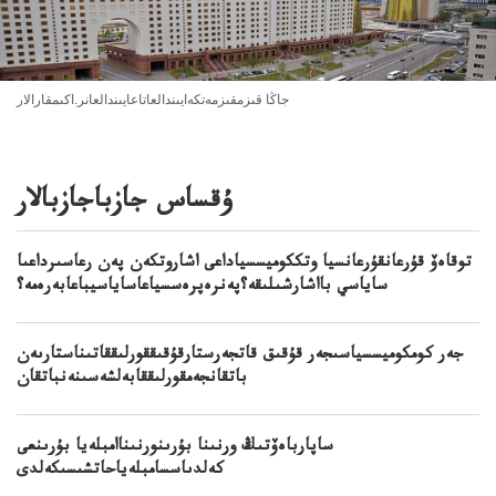
جاڭا قىزمقىزمەتكەايىندالعاتاعايىندالعانر.اكىمقارالار
ۇقساس جازباجازبالار
توقاەۆ قۇرعانقۇرعانسيا وتككوميسسياداعى اشاروتكەن پەن رعاسىرداعىا
ساياسي بااشارشىلىقە؟پەنرەپرەسسياعاساياسيباعابەرەمە؟
جەر كومكوميسسياسىجەر قۇقىق قاتجەرستارقۇقىققورلىققاتىناستارىەن
باتقانجەمقورلىققابەلشەسىنەنباتقان
ساپارباەۆتىڭ ورنىنا بۇرىنورنىناامبلەيا بۇرىنعى
كەلدىاسسامبلەياحاتشىسىكەلدى