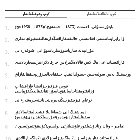
كوپ تالتالقىلانعاندار
كوپ وقىوقىلعاندار
بايتۇرسىنۇلى، احمەت (1873—احمەتجج.)(1873—1938جج)
اۋا رايرايىناتىستى ققاتىستى حالىقتىقازاقتىڭدارىحالىقتىقبولجامدارى
مۇراتبەك سارباسوۆسارباسوۆ انى–شوفەرءانى
قازاقستانداعى ەڭ لاس قالالاەڭتىزلاس جارقالالارءتىزىمىجاريالاندى
ورىستىڭ بەس سولبەسىن جسولداتىنىپ جىققانجالعىزۇرىپجىققانقازاق
قوس قىزقىزىنزاقشا قازاقشااپ
ۇزاتقتويقىتاجاساپقۇپياسۇزاتقانقىتايدىڭقۇپياسى
نوعاي قىزىنقىزىنىڭتەبىرەنتجانانىتەبىرەنتەرءانى
ديماشتىڭ انى شىعاءانىلا قشىعالىقتاسالادۇر
سقىتايلىقتاردىۆيدەو)ءدۇرسىلكىندىردى(ۆيدەو)
7 مامىر - وتان وتاناۋشىلقورعاۋشىلارتى بولسىن!كۇنىقۇتتىبولسىن!
قازاقستاندىقتار ۆيزاسىز 71 ەلگەۆيزاسىزلادى71ەلگەباراالادى