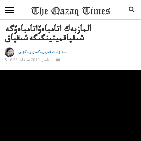
المازبەك اتامباەۆاتامباەۆگە
شىقپاقميتينگىگەشىقپاق
ەسداۋلەت قىزىربەكقىزىربەكۇلى
8 تامىز, 2019 ساعات 16:25