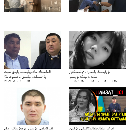
نۇرايدىڭ ولىمى: ەءولىمىگەن
الماسبەك سادىربايسادىربايىق سوت
شاعەلەنبەگەنۋاپسىز
پاءىسىلدە جاشىق باقىسوت ما؟
قالشاعىماۋىپمەنجاۋاپسىزقالعانقاۋىپ
پاالدەجابىقباقىلاۋما؟
ايزات جۇمانجۇمانوۆانىڭى: بۇگىن
اتىراۋداعى جۇمباق جوعجۇمباقن ادام