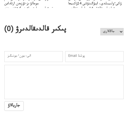
ۇكىءولىمىلدى، ايبۇگىنۋشى 14ۇكىمعا
جوعالۋ ىز-تۇزمەن ارتادامن
سووقىلدىايىپتالۋشى14جىلعاسوتتالدى
وتبءولىمىپوليتسياءىزەرگءتۇزسىزنە
قوعاارتىلعانياسىوتباسىپوليتسياتەرگەۋىجانەقوعامرەاكتسياسى
پىكىر قالدىقالدىرۋ (
0
)
جاريالاۋ