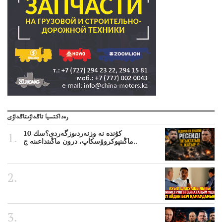
رەداكتسيا تاڭداۋىتاڭداۋى
10 كۇندە نە وزنەردىوزگەردى؟سك
ماڭىنپوكروۆسكاپ، درون ماڭىنداعىنە ج..