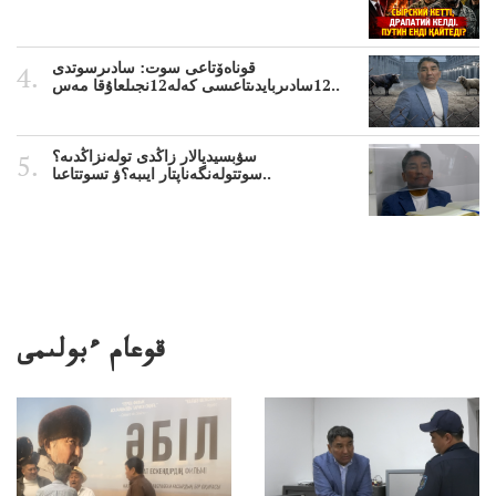
قوناەۆتاعى سوت: سادىرسوتدى
12سادىربايدىتاعىسى كەلە12نجىلعاۇقا مەس..
سۋبسيديالار زاڭدى تولەنزاڭدىە؟
سوتتولەنگەناپتار ايىبە؟ۋ تسوتتاعىا..
قوعام ءبولىمى