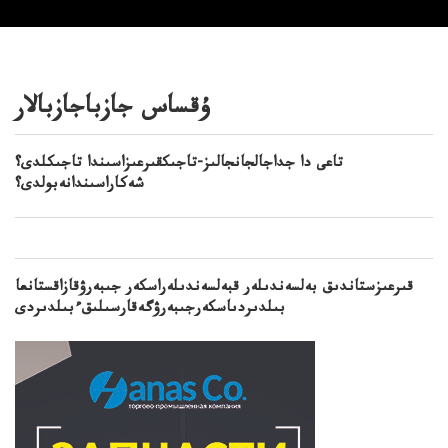
ۇقساس جازباجازبالار
تاعى دا جداجالجانجالىز-تاجىكقىرعىزاسىندا تاجىكلدى؟
شەكاراسىندانەبولدى؟
قىرعىزستاندىق بەلسەندىلەر قبەلسەندىلەراسكەر جىبەرۋقازاقستانعا
بىلدىردىاسكەرجىبەرۋگەقارسىلىقءبىلدىردى