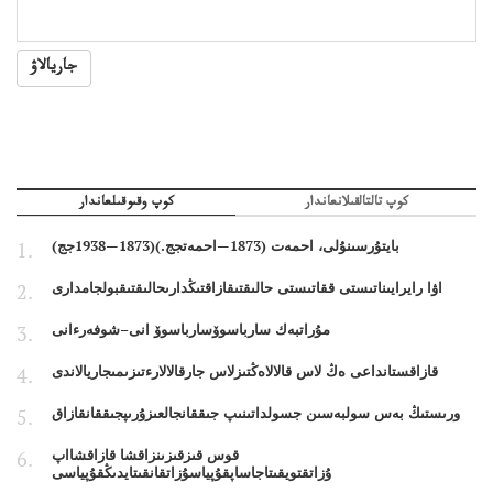
جاريالاۋ
كوپ تالتالقىلانعاندار
كوپ وقىوقىلعاندار
بايتۇرسىنۇلى، احمەت (1873—احمەتجج.)(1873—1938جج)
اۋا رايرايىناتىستى ققاتىستى حالىقتىقازاقتىڭدارىحالىقتىقبولجامدارى
مۇراتبەك سارباسوۆسارباسوۆ انى–شوفەرءانى
قازاقستانداعى ەڭ لاس قالالاەڭتىزلاس جارقالالارءتىزىمىجاريالاندى
ورىستىڭ بەس سولبەسىن جسولداتىنىپ جىققانجالعىزۇرىپجىققانقازاق
قوس قىزقىزىنزاقشا قازاقشااپ
ۇزاتقتويقىتاجاساپقۇپياسۇزاتقانقىتايدىڭقۇپياسى