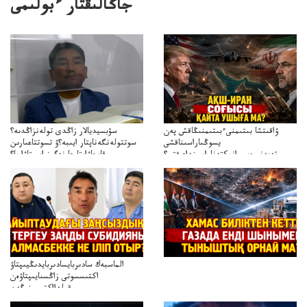
جاڭالىقتار ءبولىمى
ۋاقىتشا بىتىمنىءبىتىمنىڭاقش پەن
سۋبسيديالار زاڭدى تولەنزاڭدىە؟
يسوڭىاراسىناقشى
سوتتولەنگەناپتار ايىبە؟ۋ تسوتتاعىارىن
تەپەنىرەسيرانىكتەناراسىنداعىقتى؟
قايجاۋاپتارعا نەگىز ايىپتاۋا ما؟
تەكەتىرەسنەلىكتەنقايتاۋشىقتى؟
تۇجىرىمدارىنقايتاقاراۋعانەگىزبولاالاما؟
الماسبەك سادىربايسادىربايدىڭيىپتاۋ
اكتىسسوتى زاڭسىايىپتاۋەن
قولدااكتىسىنىڭەن
ميلليونزاڭسىزدىعىمەنقولدانوسىرىلگەنميلليوندار