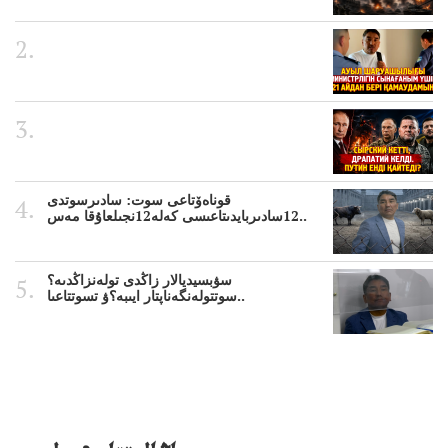
قوناەۆتاعى سوت: سادىرسوتدى
12سادىربايدىتاعىسى كەلە12نجىلعاۇقا مەس..
سۋبسيديالار زاڭدى تولەنزاڭدىە؟
سوتتولەنگەناپتار ايىبە؟ۋ تسوتتاعىا..