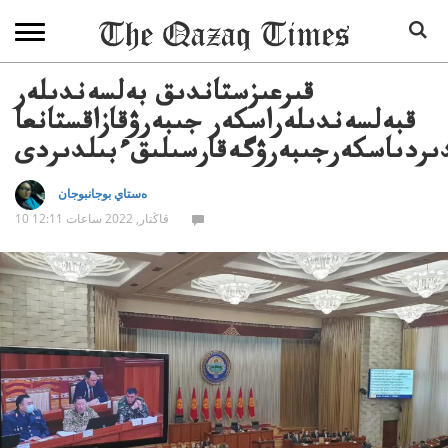
قىرعىزستاندىق بەلسەندىلەر
قبەلسەندىلەراسكەر جىبەرۋقازاقستانعا
ىردىاسكەرجىبەرۋگەقارسىلىقءبىلدىردى
ەستاي بوجانبوجان
10 قاڭتار, 2022 ساعات 12:11