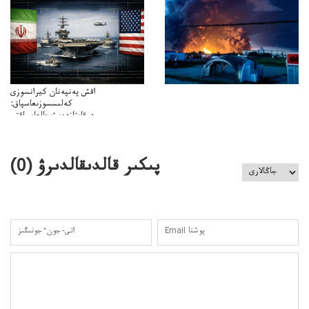
اقش پەنپەنان كيرانسوزى
كەلىسسوزىعاسپاق:
دوقايتازدەسۋىجالعاسپاقتى
باسەڭدەتدوحا؟
كەزدەسۋىشيەلەنىستىباسەڭدەتەمە؟
پىكىر قالدىقالدىرۋ (
0
)