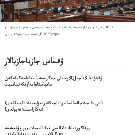
قىرعىز جوعارعجوعارعىىندە 7 دكەڭەسىندەرسى داۋىس 7ەدەپۋتاتتو; BBC/
قارسىzداۋىسبەردىفوتو;BBC/Kyrgyz
ۇقساس جازباجازبالار
ۇقشۇ-عا 3عاجىل30رجىلي جەڭرەسەياستاعاجەڭىلەكەن
سامباستاعانداوتكەنسامميت
تاعى دا جداجالجانجالىز-تاجىكقىرعىزاسىندا تاجىكلدى؟
شەكاراسىندانەبولدى؟
پيفاگوردىڭ دانالىعى ندانالىعىاديمير پۋنەمەسە