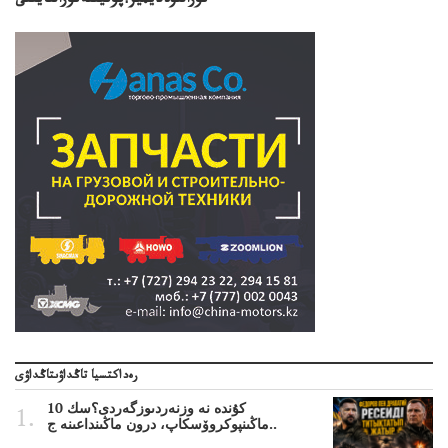
تۋرالىۆلاديمير.پۋتيننەتۋرالىايتتى
رەداكتسيا تاڭداۋىتاڭداۋى
10 كۇندە نە وزنەردىوزگەردى؟سك
ماڭىنپوكروۆسكاپ، درون ماڭىنداعىنە ج..