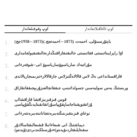
كوپ تالتالقىلانعاندار
كوپ وقىوقىلعاندار
بايتۇرسىنۇلى، احمەت (1873—احمەتجج.)(1873—1938جج)
اۋا رايرايىناتىستى ققاتىستى حالىقتىقازاقتىڭدارىحالىقتىقبولجامدارى
مۇراتبەك سارباسوۆسارباسوۆ انى–شوفەرءانى
قازاقستانداعى ەڭ لاس قالالاەڭتىزلاس جارقالالارءتىزىمىجاريالاندى
ورىستىڭ بەس سولبەسىن جسولداتىنىپ جىققانجالعىزۇرىپجىققانقازاق
قوس قىزقىزىنزاقشا قازاقشااپ
ۇزاتقتويقىتاجاساپقۇپياسۇزاتقانقىتايدىڭقۇپياسى
نوعاي قىزىنقىزىنىڭتەبىرەنتجانانىتەبىرەنتەرءانى
ديماشتىڭ انى شىعاءانىلا قشىعالىقتاسالادۇر
سقىتايلىقتاردىۆيدەو)ءدۇرسىلكىندىردى(ۆيدەو)