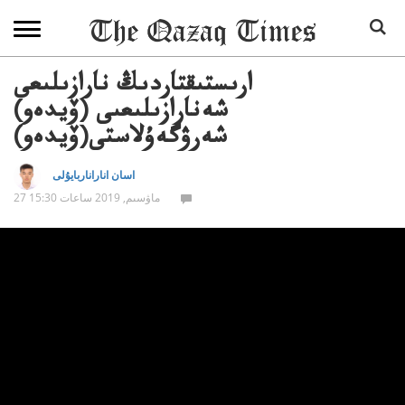
ارىستىقتاردىڭ نارازىلىعى
شەنارازىلىعىى (ۆيدەو)
شەرۋگەۇلاستى(ۆيدەو)
اسان اناراناربايۇلى
27 ماۋسىم, 2019 ساعات 15:30