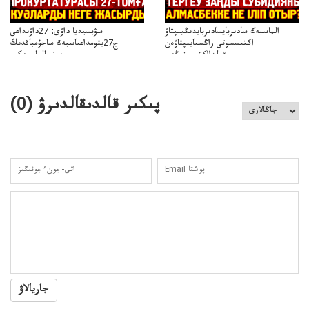
الماسبەك سادىربايسادىربايدىڭيىپتاۋ
سۋبسيديا داۋى: 27داۋىداعى
اكتىسسوتى زاڭسىايىپتاۋەن
ج27بتومداعىاسبەك ساجۇمباقدىڭ
قولدااكتىسىنىڭەن
دەنسالماسبەكىر
نزاڭسىزدىعىمەنقولدانوسىرىلگەنميلليوندار
بەردىسادىربايدىڭدەنساۋلىعىسىربەردى
پىكىر قالدىقالدىرۋ (
0
)
جاريالاۋ