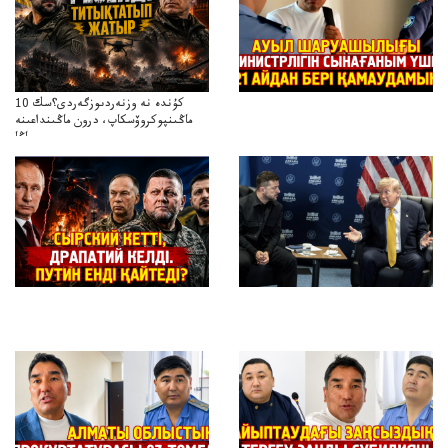
10 كۇندە نە وزنەردىوزگەردى؟سك
ماڭىنپوكروۆسكاپ، درون ماڭىنداعىنە
جاڭا
باقاساپباسشىنىدرونكتيكاسوعىسىجانەجاڭاباسقولباسشىنىڭتاكتيكاسى