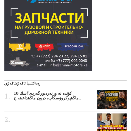
رەداكتسيا تاڭداۋىتاڭداۋى
10 كۇندە نە وزنەردىوزگەردى؟سك
ماڭىنپوكروۆسكاپ، درون ماڭىنداعىنە ج..