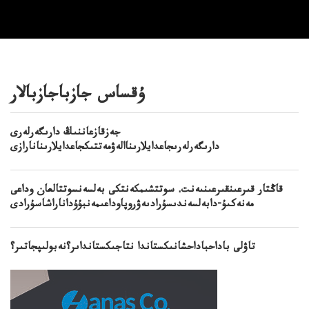
ۇقساس جازباجازبالار
جەزقازعاننىڭ دارىگەرلەرى
دارىگەرلەرىجاعدايلارىناالەۋمەتتىكجاعدايلارىنانارازى
قاڭتار قىرعىنقىرعىنىەنت. سوتتشىمكەنتكى بەلسەنسوتتالعان وداعى
مەنەكىۇ-دابەلسەندىسۇرادىەۋروپاوداعىمەنبۇۇداناراشاسۇرادى
تاۋلى باداحباداحشانىكستاندا نتاجىكستانداىر؟نەبولىپجاتىر؟