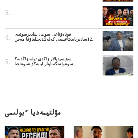
قوناەۆتاعى سوت: سادىرسوتدى
12سادىربايدىتاعىسى كەلە12نجىلعاۇقا مەس..
سۋبسيديالار زاڭدى تولەنزاڭدىە؟
سوتتولەنگەناپتار ايىبە؟ۋ تسوتتاعىا..
مۋلتيمەديا ءبولىمى