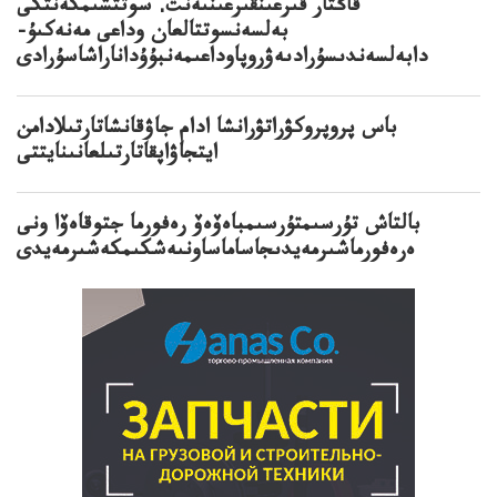
قاڭتار قىرعىنقىرعىنىەنت. سوتتشىمكەنتكى
بەلسەنسوتتالعان وداعى مەنەكىۇ-
دابەلسەندىسۇرادىەۋروپاوداعىمەنبۇۇداناراشاسۇرادى
باس پروپروكۋراتۋرانشا ادام جاۋقانشاتارتىلادامن
ايتجاۋاپقاتارتىلعانىنايتتى
بالتاش تۇرسىمتۇرسىمباەۆەۆ رەفورما جتوقاەۆا ونى
ەرەفورماشىرمەيدىجاساماساونىەشكىمكەشىرمەيدى