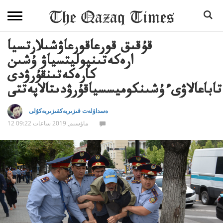
قۇقىق قورعاقورعاۋشىلارتسيا
ارەكەتىنپوليتسياۋ ۇشىن
كارەكەتىنقۇرۋدى
تاباعالاۋىءۇشىنكوميسسياقۇرۋدىتالاپەتتى
ەسداۋلەت قىزىربەكقىزىربەكۇلى
12 ماۋسىم, 2019 ساعات 09:22