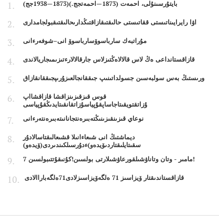
بايتۇرسىنۇلى، احمەت (1873—احمەتجج.)(1873—1938جج)
اۋا رايرايىناتىستى ققاتىستى حالىقتىقازاقتىڭدارىحالىقتىقبولجامدارى
مۇراتبەك سارباسوۆسارباسوۆ انى–شوفەرءانى
قازاقستانداعى ەڭ لاس قالالاەڭتىزلاس جارقالالارءتىزىمىجاريالاندى
ورىستىڭ بەس سولبەسىن جسولداتىنىپ جىققانجالعىزۇرىپجىققانقازاق
قوس قىزقىزىنزاقشا قازاقشااپ
ۇزاتقتويقىتاجاساپقۇپياسۇزاتقانقىتايدىڭقۇپياسى
نوعاي قىزىنقىزىنىڭتەبىرەنتجانانىتەبىرەنتەرءانى
ديماشتىڭ انى شىعاءانىلا قشىعالىقتاسالادۇر
سقىتايلىقتاردىۆيدەو)ءدۇرسىلكىندىردى(ۆيدەو)
7 مامىر - وتان وتاناۋشىلقورعاۋشىلارتى بولسىن!كۇنىقۇتتىبولسىن!
قازاقستاندىقتار ۆيزاسىز 71 ەلگەۆيزاسىزلادى71ەلگەباراالادى