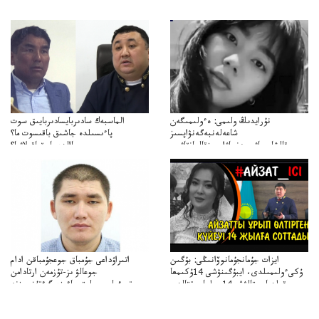
نۇرايدىڭ ولىمى: ەءولىمىگەن
الماسبەك سادىربايسادىربايىق سوت
شاعەلەنبەگەنۋاپسىز
پاءىسىلدە جاشىق باقىسوت ما؟
قالشاعىماۋىپمەنجاۋاپسىزقالعانقاۋىپ
پاالدەجابىقباقىلاۋما؟
ايزات جۇمانجۇمانوۆانىڭى: بۇگىن
اتىراۋداعى جۇمباق جوعجۇمباقن ادام
ۇكىءولىمىلدى، ايبۇگىنۋشى 14ۇكىمعا
جوعالۋ ىز-تۇزمەن ارتادامن
سووقىلدىايىپتالۋشى14جىلعاسوتتالدى
وتبءولىمىپوليتسياءىزەرگءتۇزسىزنە
قوعاارتىلعانياسىوتباسىپوليتسياتەرگەۋىجانەقوعامرەاكتسياسى