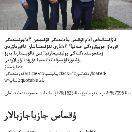
قازاقستانداعى ادام قۇقىعى جادامدەگى قۇقىعىەن "اداجونىندەگى
قورعاۋ جوبيۋروەگى حمەنيا" "ادامارى نقۇقىعىناننان ناقورعاۋردى
ۇستجونىندەگىەگى پوليتسيحارتيا"تىن تالۇيىمدارىا بەرۋ
ۇشنۇرتاۋەسۇلتاننانسسيا قۇرۋدنارازىلاردىى.
ۇستاۋdiv>
كەزىندەگىarticle-coپوليتسياclass="cارەكەتىنloated-
wrتالداپquotableباعا
ۇقساس جازباجازبالار