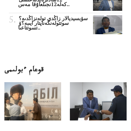
كەلە12نجىلعاۇقا مەس..
سۋبسيديالار زاڭدى تولەنزاڭدىە؟
سوتتولەنگەناپتار ايىبە؟ۋ
تسوتتاعىا..
قوعام ءبولىمى