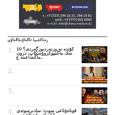
رەداكتسيا تاڭداۋىتاڭداۋى
10 كۇندە نە وزنەردىوزگەردى؟
سك ماڭىنپوكروۆسكاپ، درون
ماڭىنداعىنە ج..
قوناەۆتاعى سوت: سادىرسوتدى
12سادىربايدىتاعىسى