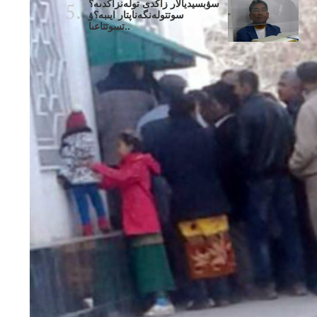
سۋبسيديالار زاڭدى تولەنزاڭدىە؟
سوتتولەنگەناپتار ايىبە؟ۋ
تسوتتاعىا..