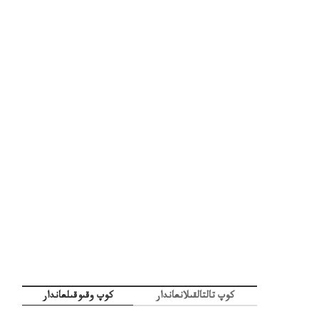
كوپ تالتالقىلانعاندار
كوپ وقىوقىلعاندار