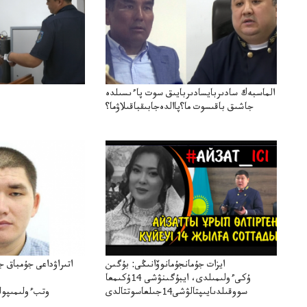
الماسبەك سادىربايسادىربايىق سوت پاءىسىلدە
جاشىق باقىسوت ما؟پاالدەجابىقباقىلاۋما؟
ايزات جۇمانجۇمانوۆانىڭى: بۇگىن
اتىراۋداعى جۇمباق ج
ۇكىءولىمىلدى، ايبۇگىنۋشى 14ۇكىمعا
سووقىلدىايىپتالۋشى14جىلعاسوتتالدى
وتبءولىمىپول