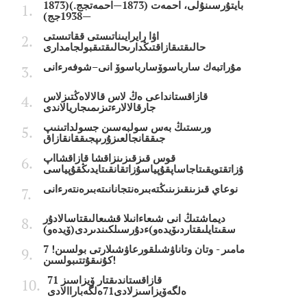
بايتۇرسىنۇلى، احمەت (1873—احمەتجج.)(1873
—1938جج)
اۋا رايرايىناتىستى ققاتىستى
حالىقتىقازاقتىڭدارىحالىقتىقبولجامدارى
مۇراتبەك سارباسوۆسارباسوۆ انى–شوفەرءانى
قازاقستانداعى ەڭ لاس قالالاەڭتىزلاس
جارقالالارءتىزىمىجاريالاندى
ورىستىڭ بەس سولبەسىن جسولداتىنىپ
جىققانجالعىزۇرىپجىققانقازاق
قوس قىزقىزىنزاقشا قازاقشااپ
ۇزاتقتويقىتاجاساپقۇپياسۇزاتقانقىتايدىڭقۇپياسى
نوعاي قىزىنقىزىنىڭتەبىرەنتجانانىتەبىرەنتەرءانى
ديماشتىڭ انى شىعاءانىلا قشىعالىقتاسالادۇر
سقىتايلىقتاردىۆيدەو)ءدۇرسىلكىندىردى(ۆيدەو)
7 مامىر - وتان وتاناۋشىلقورعاۋشىلارتى بولسىن!
كۇنىقۇتتىبولسىن!
قازاقستاندىقتار ۆيزاسىز 71
ەلگەۆيزاسىزلادى71ەلگەباراالادى