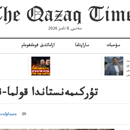
سەنبى, 8 تامىز 2026
سۇحبات
ساراپتاما
ازاماتتىق قوعامقوعام
ە
:
ى
سى
تۇركىمەنستاندا قولما-ق
ەسداۋلەت 