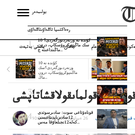
بولىمدەر
رەداكتسيا تاڭداۋىتاڭداۋى
10 كۇندە نە وزنەردىوزگەردى؟
سك ماڭىنپوكروۆسكاپ، درون
كونوميكا
قوعام
جاھان
باستى بەتبەت
ماڭىنداعىنە ج..
10 كۇندە نە
وزنەردىوزگەردى؟سك
ماڭىنپوكروۆسكاپ، درون
ماڭ..
ول اقشاقولماىقولاقشاتاپشى
قوناەۆتاعى سوت: سادىرسوتدى
12سادىربايدىتاعىسى
قىزىربەكقىزىربەكۇلى
26 ءساۋىر, 2019 ساعات 10:07
كەلە12نجىلعاۇقا مەس..