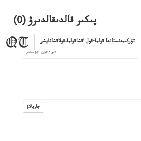
ۋىجانەقوعامرەاكتسياسى
پىكىر قالدىقالدىرۋ (
0
)
تۇركىمەنستاندا قولما-قول اقشاقولماىقولاقشاتاپشى
جاريالاۋ