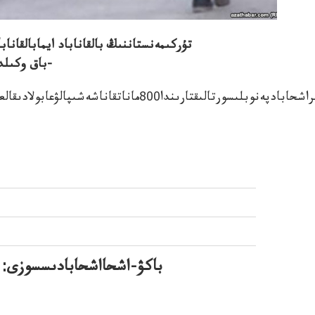
تۇركىمەنستاننىڭ بالقاناباد ايمابالقاناب
باق وكىلدەرىحالىقالىمەتكەزەگىجەرگىلىكوبەيدىىق قولما-
باكۋ-اشحااشحابادىسسوزى: ك