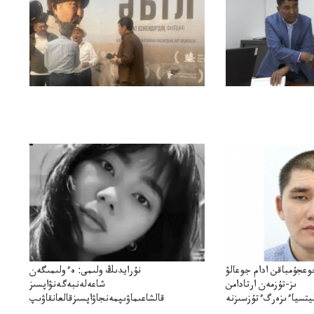
وعجۇمباقن ادام جوعالۋ
نۇرايدىڭ ولىمى: ەءولىمىگەن
ىز-تۇزمەن ارتادامن
شاعەلەنبەگەنۋاپسىز
يتسياءىزەرگءتۇزسىزنە
قالشاعىماۋىپمەنجاۋاپسىزقالعانقاۋىپ