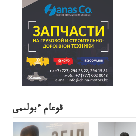
قوعام ءبولىمى