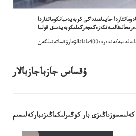
ادوماتتاردا حايماعىنداگى كوبەيدىبانكوماتتاردا
ۇقساس جازباجازبالار
ەلىسسوزىاڭىزى بار كوڭىرلىكماڭىزىباركەلىسىم