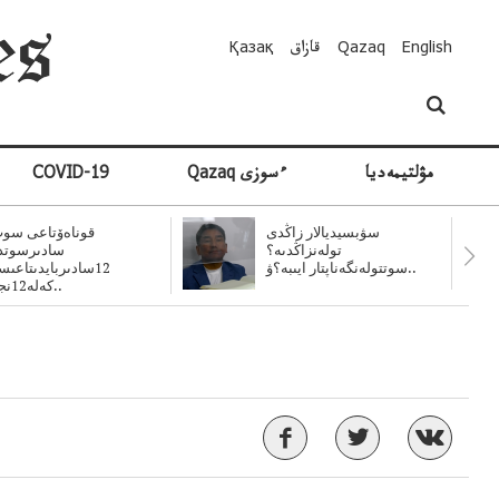
English
Qazaq
قازاق
Қазақ
مۋلتيمەديا
Qazaq ءسوزى
COVID-19
سۋبسيديالار زاڭدى
قوناەۆتاعى سوت
تولەنزاڭدىە؟
سادىرسوتد
سوتتولەنگەناپتار ايىبە؟ۋ..
12سادىربايدىتاعى
كەلە12نجى..