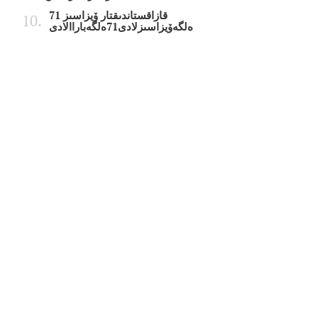
قازاقستاندىقتار ۆيزاسىز 71
ەلگەۆيزاسىزلادى71ەلگەباراالادى