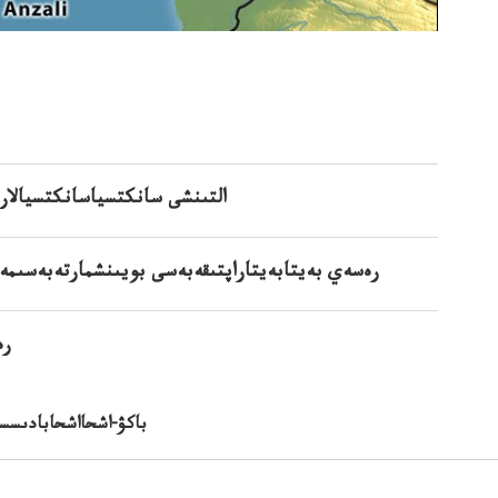
التىنشى سانكتسياسانكتسيالار
رەسەي بەيتابەيتاراپتىقەبەسى بويىنشمارتەبەسىمە
رە
باكۋ-اشحااشحابادىسسو