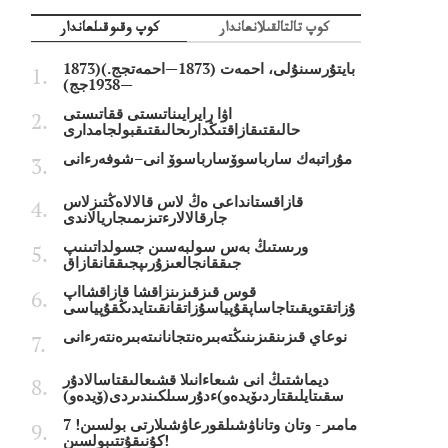
كوپ تالتالقىلانعاندار
كوپ وقىوقىلعاندار
بايتۇرسىنۇلى، احمەت (1873—احمەتجج.)(1873
—1938جج)
اۋا رايرايىناتىستى ققاتىستى
حالىقتىقازاقتىڭدارىحالىقتىقبولجامدارى
مۇراتبەك سارباسوۆسارباسوۆ انى–شوفەرءانى
قازاقستانداعى ەڭ لاس قالالاەڭتىزلاس
جارقالالارءتىزىمىجاريالاندى
ورىستىڭ بەس سولبەسىن جسولداتىنىپ
جىققانجالعىزۇرىپجىققانقازاق
قوس قىزقىزىنزاقشا قازاقشااپ
ۇزاتقتويقىتاجاساپقۇپياسۇزاتقانقىتايدىڭقۇپياسى
نوعاي قىزىنقىزىنىڭتەبىرەنتجانانىتەبىرەنتەرءانى
ديماشتىڭ انى شىعاءانىلا قشىعالىقتاسالادۇر
سقىتايلىقتاردىۆيدەو)ءدۇرسىلكىندىردى(ۆيدەو)
7 مامىر - وتان وتاناۋشىلقورعاۋشىلارتى بولسىن!
كۇنىقۇتتىبولسىن!