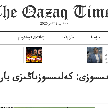
سەنبى, 8 تامىز 2026
سۇحبات
ساراپتاما
ازاماتتىق قوعامقوعام
ە
:
ى
سى
سسوزى: كەلىسسوزىاڭىزى بار 