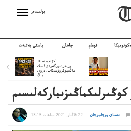
بولىمدەر
كونوميكا
قوعام
جاھان
باستى بەتبەت
10 كۇندە نە
وزنەردىوزگەردى؟سك
ماڭىنپوكروۆسكاپ، درون
ماڭ..
كوڭىرلىكماڭىزىباركەلىسىم
ەستاي بوجانبوجان
22 قاڭتار, 2021 ساعات 13:15