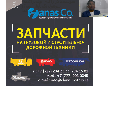
سۋبسيديالار زاڭدى تولەنزاڭدىە؟
سوتتولەنگەناپتار ايىبە؟ۋ
تسوتتاعىا..