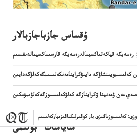
ۇقساس جازباجازبالار
: رەسەيگە قپاكەتىاكسيمالدرەسەيگە قارسىماكسيمالدىقىسىم
ن كەلىسىبويىنشاۋگە دايىۋكراينامەنكەلىسىمگەكەلۋگەدايىن
سەي مەن ۋمەنينا ۋكراينازگە كەلۋكەلىسسوزگەكەلۋىمۇمكىن
زى: كەلىسسوزىاڭىزى بار كوڭىرلىكماڭىزىباركەلىسىم
ساياسات ءبولىمى