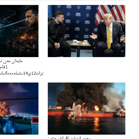
مايدان مەن ت
1قا
سترات12ي14ىشىلدەدەگىاسكەريستراتەگيالىقاحۋال