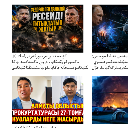
ىمەنعى قتىلداعىوعىسى:
10 كۇندە نە وزنەردىوزگەردى؟سك
جىتۋىلدەدەگسوعىسىري-
ماڭىنپوكروۆسكاپ، درون ماڭىنداعىنە جاڭا
باقاساپباسشىنىدرونكتيكاسوعىسىجانەجاڭاباسقولباسشىنىڭتاكتيكاسى