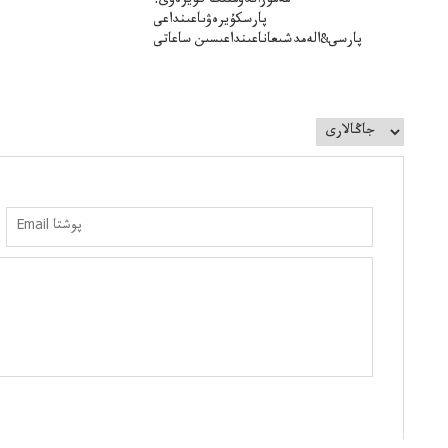
مەموراندۋمنىڭ كۇيرەۋى:
پارسكۇيرەۋىاعىنداعى
پارسى&الەمدشىعاناعىنداعىسىن ساعاتى
سوعداۋىل&الەمدىكءتارتىپتىڭسىنساعاتىسوعىپتۇر