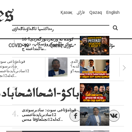
English
Qazaq
قازاق
Қазақ
رەداكتسيا تاڭداۋىتاڭداۋى
10 كۇندە نە وزنەردىوزگەردى؟
سك ماڭىنپوكروۆسكاپ، درون
مۋلتيمەديا
Qazaq ءسوزى
COVID-19
ماڭىنداعىنە ج..
سۋبسيديالار زاڭدى
قوناەۆتاعى سوت
تولەنزاڭدىە؟
سادىرسوتد
سوتتولەنگەناپتار ايىبە؟ۋ..
12سادىربايدىتاعى
كەلە12نجى..
باكۋ-اشحااشحابادى
قوناەۆتاعى سوت: سادىرسوتدى
12سادىربايدىتاعىسى
كەلە12نجىلعاۇقا مەس..