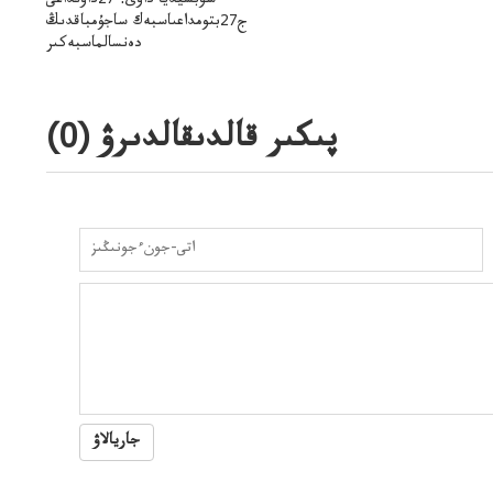
سۋبسيديا داۋى: 27داۋىداعى
ج27بتومداعىاسبەك ساجۇمباقدىڭ
دەنسالماسبەكىر
بەردىسادىربايدىڭدەنساۋلىعىسىربەردى
پىكىر قالدىقالدىرۋ (
0
)
جاريالاۋ