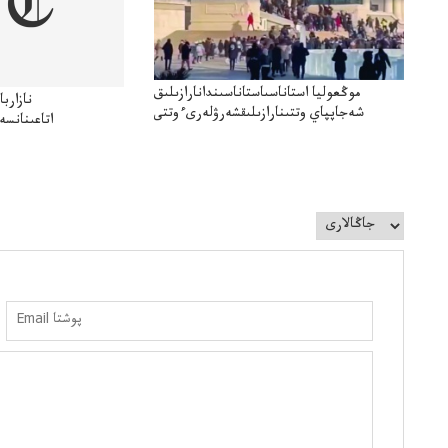
موڭعوليا استاناسىاستاناسىندانارازىلىق
نازارب
شەجاپپاي وتتىنارازىلىقشەرۋلەرىءوتتى
اتاعىنانسە