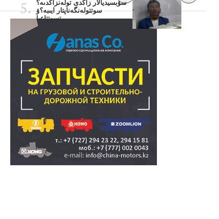
سۋبسيديالار زاڭدى تولەنزاڭدىە؟
سوتتولەنگەناپتار ايىبە؟ۋ
تسوتتاعىا..