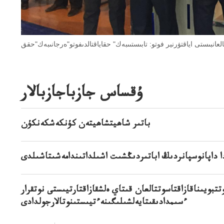
العانبىستى اياقتۋرنير فوتو: تابىستىىبەك" حقاياقتالدىفوتو"ەرجانىبەك"حقق
ۇقساس جازباجازبالار
باتىر شاھيتشاھيتەن كۇنكەشكەنكۇن
ا داپانوسپانردىڭ اباتىردىڭشىت اشىلداتىندامەشىتاشىلدى
تتبويىناقازاقتاسوتتالعان قىتاي ەلشقازاقتارتيىستى نوتقرار
ءسىمدادىقىتايەلشىلىگىنەءتيىستىنوتالارجولدادى