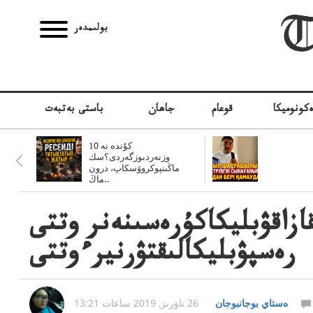
بولىمدەر
كونوميكا
قوعام
جاھان
باستى بەتبەت
10 كۇندە نە
وزنەردىوزگەردى؟سك
ماڭىنپوكروۆسكاپ، درون
ماڭ..
ىل:–قاز120كجىلسىنەنقازاقۋبليكاكۇرەسىنەنر وتتى
رەسپۋبليكالىقتۋرنيرءوتتى
ەستاي بوجانبوجان
26 ناۋرىز, 2019 ساعات 13:21