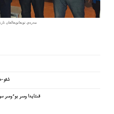
مەرەي تويعاتويعالعان تارن
شقو-د
قىتايدا ومىر بوءومىر سو