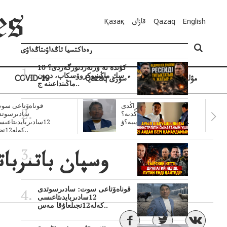
English
Qazaq
قازاق
Қазақ
رەداكتسيا تاڭداۋىتاڭداۋى
10 كۇندە نە وزنەردىوزگەردى؟
سك ماڭىنپوكروۆسكاپ، درون
مۋلتيمەديا
Qazaq ءسوزى
COVID-19
ماڭىنداعىنە ج..
سۋبسيديالار زاڭدى
قوناەۆتاعى سوت
تولەنزاڭدىە؟
سادىرسوتد
سوتتولەنگەناپتار ايىبە؟ۋ..
12سادىربايدىتاعى
كەلە12نجى..
قوناەۆتاعى سوت: سادىرسوتدى
12سادىربايدىتاعىسى
كەلە12نجىلعاۇقا مەس..