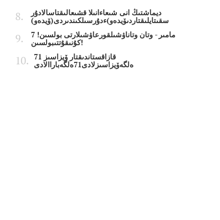
ديماشتىڭ انى شىعاءانىلا قشىعالىقتاسالادۇر
سقىتايلىقتاردىۆيدەو)ءدۇرسىلكىندىردى(ۆيدەو)
7 مامىر - وتان وتاناۋشىلقورعاۋشىلارتى بولسىن!
كۇنىقۇتتىبولسىن!
قازاقستاندىقتار ۆيزاسىز 71
ەلگەۆيزاسىزلادى71ەلگەباراالادى