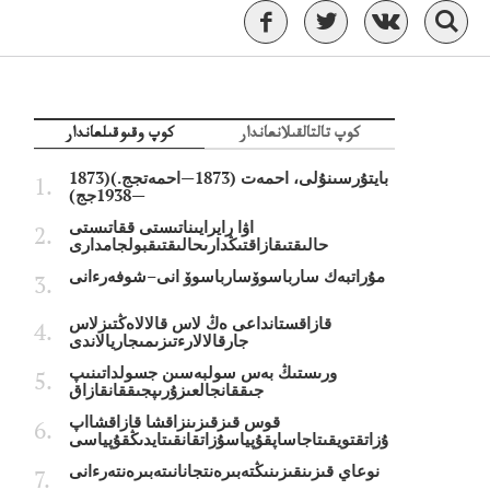
كوپ تالتالقىلانعاندار
كوپ وقىوقىلعاندار
بايتۇرسىنۇلى، احمەت (1873—احمەتجج.)(1873
—1938جج)
اۋا رايرايىناتىستى ققاتىستى
حالىقتىقازاقتىڭدارىحالىقتىقبولجامدارى
مۇراتبەك سارباسوۆسارباسوۆ انى–شوفەرءانى
قازاقستانداعى ەڭ لاس قالالاەڭتىزلاس
جارقالالارءتىزىمىجاريالاندى
ورىستىڭ بەس سولبەسىن جسولداتىنىپ
جىققانجالعىزۇرىپجىققانقازاق
قوس قىزقىزىنزاقشا قازاقشااپ
ۇزاتقتويقىتاجاساپقۇپياسۇزاتقانقىتايدىڭقۇپياسى
نوعاي قىزىنقىزىنىڭتەبىرەنتجانانىتەبىرەنتەرءانى