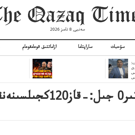
سەنبى, 8 تامىز 2026
سۇحبات
ساراپتاما
ازاماتتىق قوعامقوعام
ە
:
ى
سى
وسپان باتىرباتىر0 ج