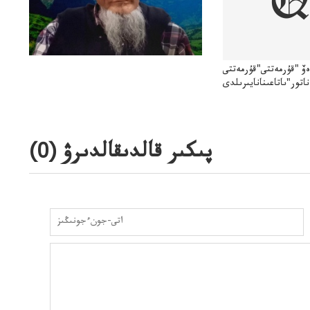
اەۆ "قۇرمەتتى"قۇرمەتتى
ناتور"ىاتاعىنانايىرىلدى
پىكىر قالدىقالدىرۋ (
0
)