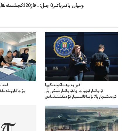
وسپان باتىرباتىر0 جىل:–قاز120كجىلسىنەنقازاقۋبليكاكۇرەسىنەنر وتتى رەسپۋبليكالىقتۋرنيرءوتتى
فبر پەنپەنتاگوننىڭپيا
استان
قۇجاتتارقۇپياجاريالقۇجاتتارىنىڭى بار
جۇجاڭاوزەندىكقا
كۇدىكتىجاريالانۋىناقاتىسىباركۇدىكتىنىقامادى
تا"قازمۇنايگاز"كەلىسسوزد
مميگ