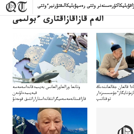
الەم قازاقازاقتارى ءبولىمى
ادا قالعان جقالعانندىك
وتانعا ورالعاورالعانس بەيىمدقانداسەمەسە
زمۇنايگاز"جۇمىسسىزدار
قبەيىمدەلۋىەن
توقتاتىپ
قازاقستانەمەسەميگرانتقانداستاراراتتىق قومەنۋ
ىتوقتاتىپتاستادىدەيدى
جاقازاقستانداعى بەيىمدەۋدىڭ
رانتتاردىياسىاقپاراتتىققولداۋجانەالەۋمەتتىكبەيىمدەۋدىڭمەدياستراتەگياسى